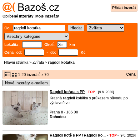
Přidat inzerát
Oblíbené inzeráty
,
Moje inzeráty
Co:
Lokalita:
Okolí:
km
Cena od:
- do:
Kč
Hlavní stránka
>
Zvířata
>
ragdoll kotatka
Cena
1-20 inzerátů z 70
Nové inzeráty e-mailem
Ragdoll kořata s PP
-
TOP
- [9.8. 2026]
Krasná
ragdoll
kotátka s průkazem původu po
výstavně ve ...
Praha 8 - 186 00
Dohodou
Ragdoll kotě s PP / Ragdoll ko ...
-
TOP
- [9.8. 2026]