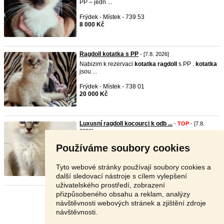
PP – jedn ...
Frýdek - Místek - 739 53
8 000 Kč
Ragdoll kotatka s PP
- [7.8. 2026]
Nabizim k rezervaci
kotatka
ragdoll
s PP .
kotatka
jsou ...
Frýdek - Místek - 738 01
20 000 Kč
Luxusní ragdoll kocourci k odb ...
-
TOP
- [7.8.
2026]
Nabízíme nádherná čistokrevná koťátka plemene
Používáme soubory cookies
ragdoll
b ...
Ústí nad Labem - 400 01
Tyto webové stránky používají soubory cookies a
9 000 Kč
další sledovací nástroje s cílem vylepšení
uživatelského prostředí, zobrazení
přizpůsobeného obsahu a reklam, analýzy
Stránka:
1
2
3
Další
návštěvnosti webových stránek a zjištění zdroje
návštěvnosti.