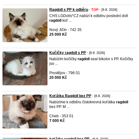
Ragdoll s PP k odběru
-
TOP
- [9.8. 2026]
CHS LGDolls*CZ nabízí k odběru poslední dvě
ragdoll
koť ...
Nový Jičín - 742 35
25 000 Kč
Kočičky ragdoll s PP
- [8.8. 2026]
Nabízím kočičky
ragdoll
seal bikolor s PP. Kočičky
jso ...
Prostějov - 796 01
20 000 Kč
Koťátka Ragdoll bez PP
- [8.8. 2026]
Nabízíme k odběru čistokrevná koťátka
ragdoll
bez PP. M ...
Cheb - 353 01
7 000 Kč