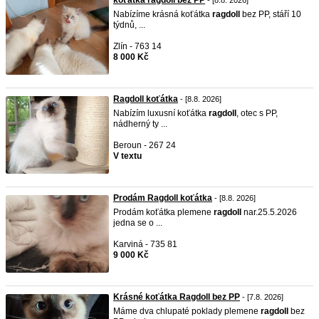
koťátka ragdoll bez PP
- [8.8. 2026]
Nabízíme krásná koťátka
ragdoll
bez PP, stáří 10
týdnů, ...
Zlín - 763 14
8 000 Kč
Ragdoll koťátka
- [8.8. 2026]
Nabízím luxusní koťátka
ragdoll
, otec s PP,
nádherný ty ...
Beroun - 267 24
V textu
Prodám Ragdoll koťátka
- [8.8. 2026]
Prodám koťátka plemene
ragdoll
nar.25.5.2026
jedna se o ...
Karviná - 735 81
9 000 Kč
Krásné koťátka Ragdoll bez PP
- [7.8. 2026]
Máme dva chlupaté poklady plemene
ragdoll
bez