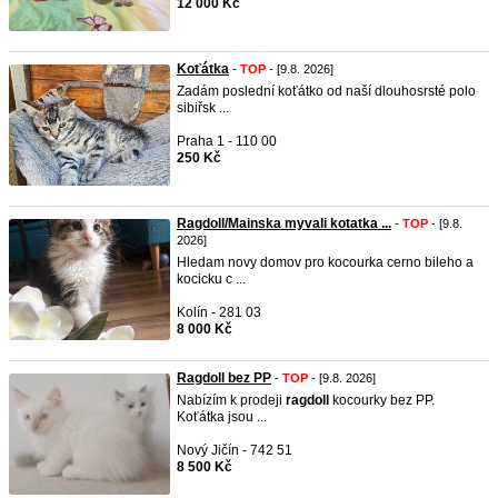
12 000 Kč
Koťátka
-
TOP
- [9.8. 2026]
Zadám poslední koťátko od naší dlouhosrsté polo
sibiřsk ...
Praha 1 - 110 00
250 Kč
Ragdoll/Mainska myvali kotatka ...
-
TOP
- [9.8.
2026]
Hledam novy domov pro kocourka cerno bileho a
kocicku c ...
Kolín - 281 03
8 000 Kč
Ragdoll bez PP
-
TOP
- [9.8. 2026]
Nabízím k prodeji
ragdoll
kocourky bez PP.
Koťátka jsou ...
Nový Jičín - 742 51
8 500 Kč