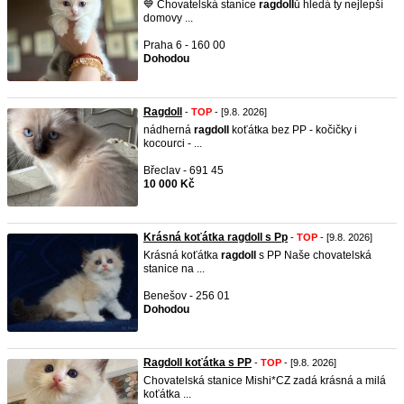
💙 Chovatelská stanice
ragdoll
ů hledá ty nejlepší
domovy ...
Praha 6 - 160 00
Dohodou
Ragdoll
-
TOP
- [9.8. 2026]
nádherná
ragdoll
koťátka bez PP - kočičky i
kocourci - ...
Břeclav - 691 45
10 000 Kč
Krásná koťátka ragdoll s Pp
-
TOP
- [9.8. 2026]
Krásná koťátka
ragdoll
s PP Naše chovatelská
stanice na ...
Benešov - 256 01
Dohodou
Ragdoll koťátka s PP
-
TOP
- [9.8. 2026]
Chovatelská stanice Mishi*CZ zadá krásná a milá
koťátka ...