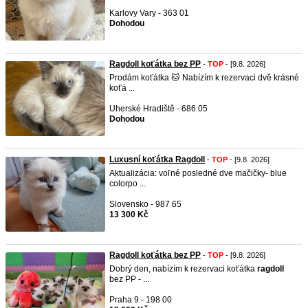
Karlovy Vary - 363 01
Dohodou
Ragdoll koťátka bez PP
-
TOP
- [9.8. 2026]
Prodám koťátka 🐱 Nabízím k rezervaci dvě krásné
koťá ...
Uherské Hradiště - 686 05
Dohodou
Luxusní koťátka Ragdoll
-
TOP
- [9.8. 2026]
Aktualizácia: voľné posledné dve mačičky- blue
colorpo ...
Slovensko - 987 65
13 300 Kč
Ragdoll koťátka bez PP
-
TOP
- [9.8. 2026]
Dobrý den, nabízím k rezervaci koťátka
ragdoll
bez PP - ...
Praha 9 - 198 00