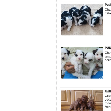
Pudl
Chs.
32ti
PUD
Chov
test
očko
pude
CHS 
odče
rodo
šten