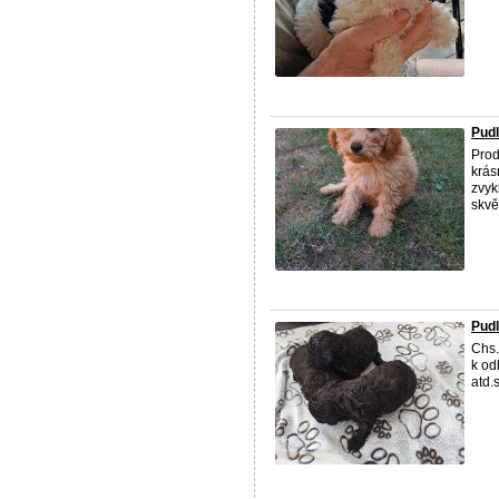
Pudl
Prod
krás
zvyk
skvě
Pudl
Chs.
k od
atd.