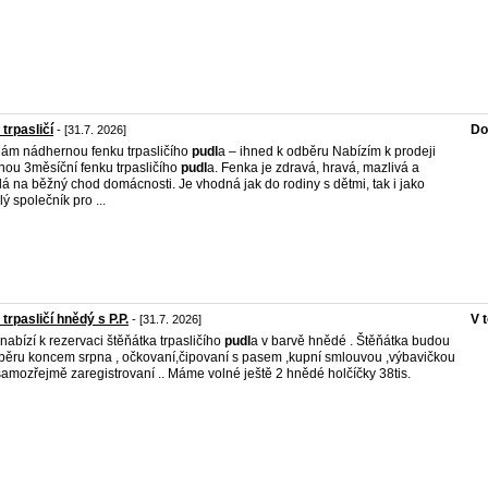
 trpasličí
Do
- [31.7. 2026]
ám nádhernou fenku trpasličího
pudl
a – ihned k odběru Nabízím k prodeji
nou 3měsíční fenku trpasličího
pudl
a. Fenka je zdravá, hravá, mazlivá a
lá na běžný chod domácnosti. Je vhodná jak do rodiny s dětmi, tak i jako
lý společník pro ...
 trpasličí hnědý s P.P.
V 
- [31.7. 2026]
nabízí k rezervaci štěňátka trpasličího
pudl
a v barvě hnědé . Štěňátka budou
běru koncem srpna , očkovaní,čipovaní s pasem ,kupní smlouvou ,výbavičkou
samozřejmě zaregistrovaní .. Máme volné ještě 2 hnědé holčíčky 38tis.