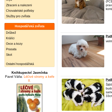
(FCE
Ztraceni a nalezeni
prav
konta
Chovatelské potřeby
Služby pro zvířata
Hospodářská zvířata
Drůbež
Pudl
Králíci
velm
Ovce a kozy
Prasata
Skot
Ostatní hospodářská
Knihkupectví Jasmínka
Pavel Váňa:
Léčivé stromy a keře
Pudl
II.
Ště
budo
samo
33cm