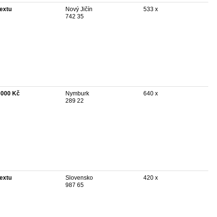
textu
Nový Jičín
533 x
742 35
 000 Kč
Nymburk
640 x
289 22
textu
Slovensko
420 x
987 65