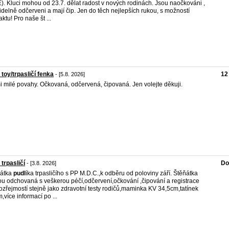
). Kluci mohou od 23.7. dělat radost v nových rodinách. Jsou naočkováni ,
idelně odčerveni a mají čip. Jen do těch nejlepších rukou, s možností
ktu! Pro naše št ...
 toy/trpasličí fenka
12
- [5.8. 2026]
i milé povahy. Očkovaná, odčervená, čipovaná. Jen volejte děkuji.
 trpasličí
Do
- [3.8. 2026]
ňátka
pudl
íka trpasličího s PP M.D.C.,k odběru od poloviny září. Štěňátka
u odchovaná s veškerou péčí,odčervení,očkování ,čipování a registrace
zřejmostí stejně jako zdravotní testy rodičů,maminka KV 34,5cm,tatínek
,více informací po ...