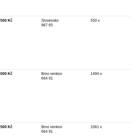
 500 Kč
Slovensko
550 x
987 65
 000 Kč
Brno venkov
1494 x
664 91
 500 Kč
Brno venkov
1061 x
664 91