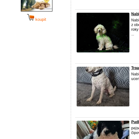
Nabí
koupit
Nabí
z ob
roky
...
Trpa
Nabí
ucen
Pudl
pejs
čipo