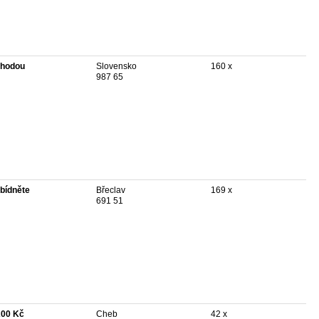
hodou
Slovensko
160 x
987 65
bídněte
Břeclav
169 x
691 51
200 Kč
Cheb
42 x