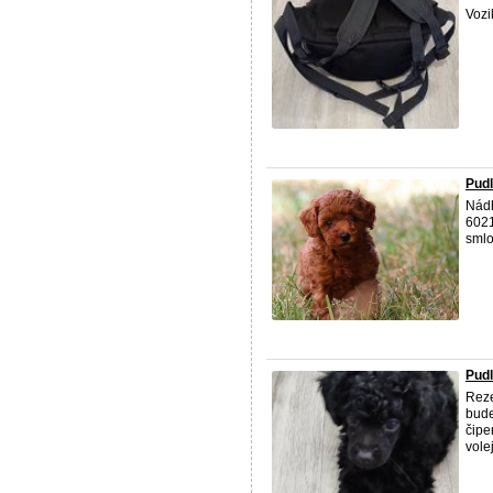
Vozi
Pudl
Nád
6021
smlo
Pudl
Reze
bude
čipe
volej