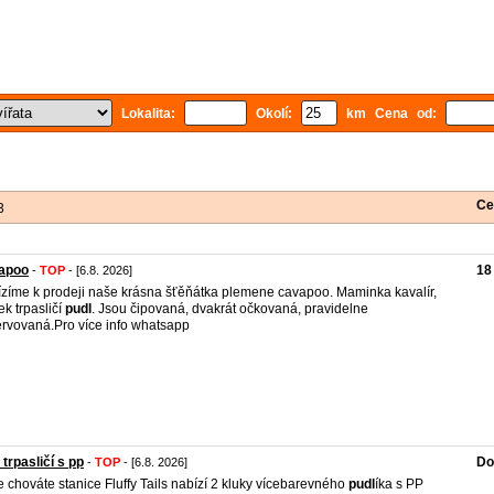
Lokalita:
Okolí:
km Cena od:
Ce
3
apoo
18
-
TOP
- [6.8. 2026]
zíme k prodeji naše krásna šťěňátka plemene cavapoo. Maminka kavalír,
ek trpasličí
pudl
. Jsou čipovaná, dvakrát očkovaná, pravidelne
rvovaná.Pro více info whatsapp
 trpasličí s pp
Do
-
TOP
- [6.8. 2026]
 chováte stanice Fluffy Tails nabízí 2 kluky vícebarevného
pudl
íka s PP