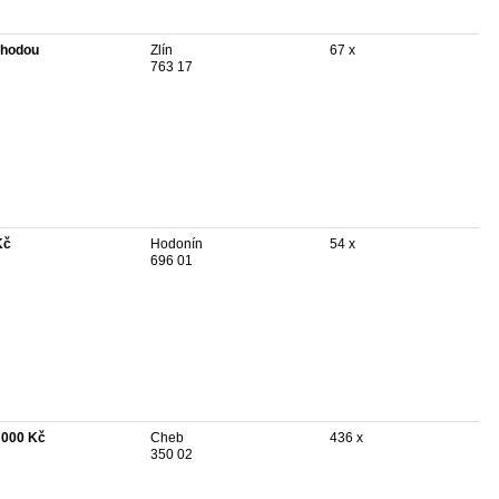
hodou
Zlín
67 x
763 17
Kč
Hodonín
54 x
696 01
 000 Kč
Cheb
436 x
350 02