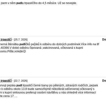
l jsem v něm
pudl
a trpasličího do 4,5 měsíce. Už se nevejde.
 trpasličí
Do
- [25.7. 2026]
herná šténátka
pudl
íčků peǰsků k odbéru do dobrých podmínek.Více info na tlf
40366.V dobé odbéru čipovaná ,vakcinovaná, očkovaná s kupni
uvou.Pište,volejte😉
 trpasličí
Do
- [22.7. 2026]
rvuji pejska
pudl
trpasličí černé barvy po pěkných, zdravých rodičích, pejsek
 k odběru okolo 13.8 bude samozřejmě několikrát odčervenej očkovaný s
m s kupní smlouvou preferuji osobní návštěvu u nás ohledně více informací
te.cena 17. ...