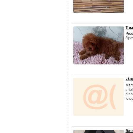
Trpa
Pro
čipo
Záuj
Mam 
prib
plno
foto
Bato