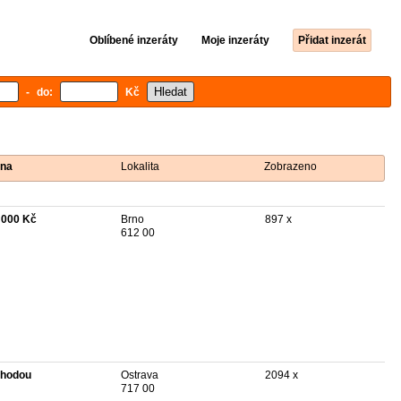
Oblíbené inzeráty
Moje inzeráty
Přidat inzerát
- do:
Kč
na
Lokalita
Zobrazeno
 000 Kč
Brno
897 x
612 00
hodou
Ostrava
2094 x
717 00