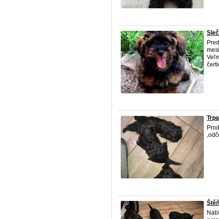
Sleč
Pred
mesi
Veľm
čerti
Trpa
Prod
,odč
Štěň
Nabí