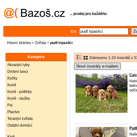
... prodej pro každého
Co:
Hlavní stránka
>
Zvířata
>
pudl trpaslici
Kategorie
Zobrazeno 1-20 inzerátů z 3
Akvarijní ryby
Nové inzeráty e-mailem
Drobní savci
Cav
Kočky
Nabí
Koně
tatín
odče
Koně - potřeby
Koně - služby
Psi
Ptactvo
Terarijní zvířata
Ostatní domácí
Pudl
Naše
Krytí