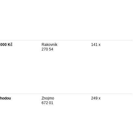
 000 Kč
Rakovník
141 x
270 54
hodou
Znojmo
249 x
672 01