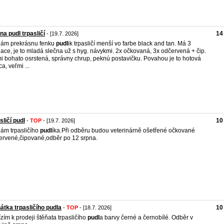
na pudl trpasličí
14
- [19.7. 2026]
ám prekrásnu fenku
pudl
ik trpasličí menší vo farbe black and tan. Má 3
ace, je to mladá slečna už s hyg. návykmi. 2x očkovaná, 3x odčervená + čip.
i bohato osrstená, správny chrup, peknú postavičku. Povahou je to hotová
ca, veľmi ...
sličí pudl
10
-
TOP
- [19.7. 2026]
ám trpasličího
pudl
íka.Při odběru budou veterinárně ošetřené očkované
ervené,čipované,odběr po 12 srpna.
átka trpasličího pudla
10
-
TOP
- [18.7. 2026]
zím k prodeji štěňata trpasličího
pudl
a barvy černé a černobílé. Odběr v