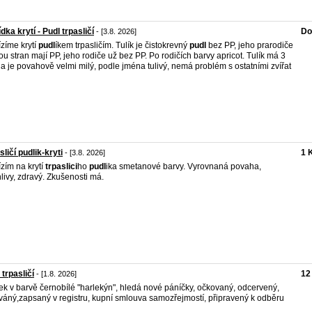
dka krytí - Pudl trpasličí
Do
- [3.8. 2026]
zíme krytí
pudl
íkem trpasličím. Tulík je čistokrevný
pudl
bez PP, jeho prarodiče
ou stran mají PP, jeho rodiče už bez PP. Po rodičích barvy apricot. Tulík má 3
 a je povahově velmi milý, podle jména tulivý, nemá problém s ostatními zvířat
sličí pudlik-kryti
1 
- [3.8. 2026]
zím na krytí
trpaslici
ho
pudl
ika smetanové barvy. Vyrovnaná povaha,
livy, zdravý. Zkušenosti má.
 trpasličí
12
- [1.8. 2026]
ek v barvě černobílé "harlekýn", hledá nové páníčky, očkovaný, odcervený,
váný,zapsaný v registru, kupní smlouva samozřejmostí, připravený k odběru