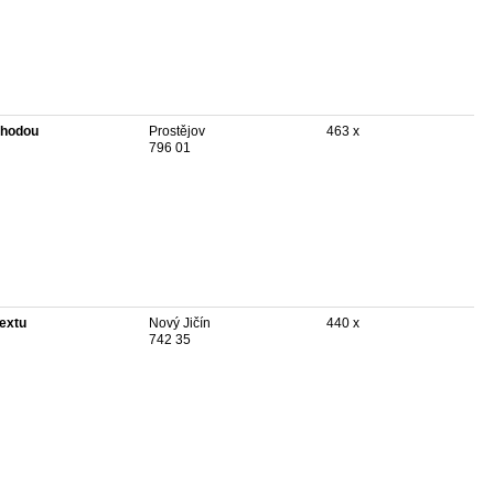
hodou
Prostějov
463 x
796 01
textu
Nový Jičín
440 x
742 35