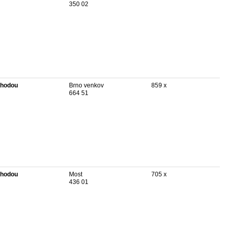
350 02
hodou
Brno venkov
859 x
664 51
hodou
Most
705 x
436 01