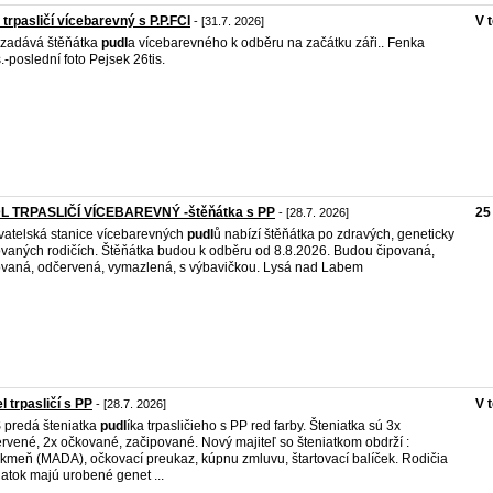
 trpasličí vícebarevný s P.P.FCI
V 
- [31.7. 2026]
zadává štěňátka
pudl
a vícebarevného k odběru na začátku záři.. Fenka
s.-poslední foto Pejsek 26tis.
L TRPASLIČÍ VÍCEBAREVNÝ -štěňátka s PP
25
- [28.7. 2026]
atelská stanice vícebarevných
pudl
ů nabízí štěňátka po zdravých, geneticky
ovaných rodičích. Štěňátka budou k odběru od 8.8.2026. Budou čipovaná,
vaná, odčervená, vymazlená, s výbavičkou. Lysá nad Labem
l trpasličí s PP
V 
- [28.7. 2026]
predá šteniatka
pudl
íka trpasličieho s PP red farby. Šteniatka sú 3x
rvené, 2x očkované, začipované. Nový majiteľ so šteniatkom obdrží :
kmeň (MADA), očkovací preukaz, kúpnu zmluvu, štartovací balíček. Rodičia
iatok majú urobené genet ...