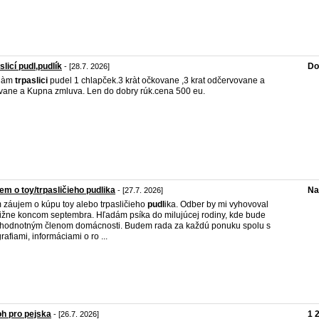
slicí pudl,pudlík
Do
- [28.7. 2026]
dàm
trpaslici
pudel 1 chlapček.3 kràt očkovane ,3 krat odčervovane a
vane a Kupna zmluva. Len do dobry rúk.cena 500 eu.
em o toy/trpasličieho pudlika
Na
- [27.7. 2026]
záujem o kúpu toy alebo trpasličieho
pudl
ika. Odber by mi vyhovoval
ližne koncom septembra. Hľadám psíka do milujúcej rodiny, kde bude
hodnotným členom domácnosti. Budem rada za každú ponuku spolu s
grafiami, informáciami o ro ...
h pro pejska
1 
- [26.7. 2026]