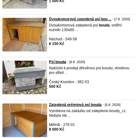
1 000 Kč
Dvoukomorová zateplená psí bou ...
- [7.8. 2026]
Dvoukomorová zateplená psí
bouda
, vnitřní
rozměr 130x60 ...
Náchod - 549 08
6 150 Kč
Psí bouda
- [6.8. 2026]
Nabízím k prodeji dřevěnou psí boudu, vhodnou
pro střed ...
Český Krumlov - 382 03
500 Kč
Zateplená prémiová psí bouda
- [6.8. 2026]
Vyrobena na zakázku od zateplene-boudy_cz
Nebyla nik ...
Mělník - 276 01
8 000 Kč