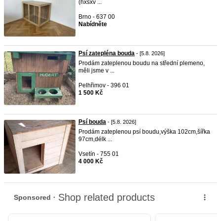
(hxšxv ...
Brno - 637 00
Nabídněte
Psí zatepléna bouda
- [5.8. 2026]
Prodám zateplenou boudu na střední plemeno,
měli jsme v ...
Pelhřimov - 396 01
1 500 Kč
Psí bouda
- [5.8. 2026]
Prodám zateplenou psí boudu,výška 102cm,šířka
97cm,délk ...
Vsetín - 755 01
4 000 Kč