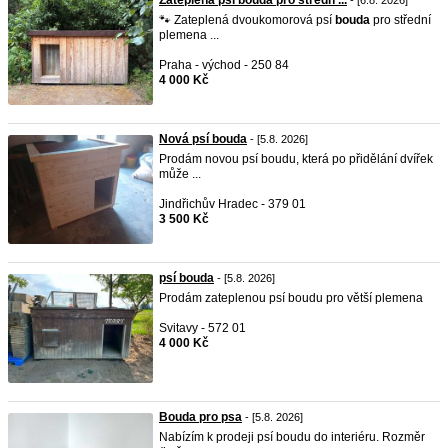
Zateplená psí bouda pro středn ...
- [6.8. 2026]
🐾 Zateplená dvoukomorová psí
bouda
pro střední
plemena ...
Praha - východ - 250 84
4 000 Kč
Nová psí bouda
- [5.8. 2026]
Prodám novou psí boudu, která po přidělání dvířek
může ...
Jindřichův Hradec - 379 01
3 500 Kč
psí bouda
- [5.8. 2026]
Prodám zateplenou psí boudu pro větší plemena
Svitavy - 572 01
4 000 Kč
Bouda pro psa
- [5.8. 2026]
Nabízím k prodeji psí boudu do interiéru. Rozměr