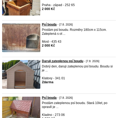
Praha - západ - 252 65
2 000 Kč
Psí bouda
- [7.8. 2026]
Prodám psí boudu. Rozměry 180cm x 115cm.
Zateplená s ot ...
Most - 435 43
2 000 Kč
Daruji zateplenou psí boudu
- [7.8. 2026]
Dobrý den, daruji zateplenou psí boudu. Boudu si
je ...
Klatovy - 341 01
Zdarma
Psí bouda
- [7.8. 2026]
Prodám zateplenou psí boudu. Stará 10let, po
opravě je ...
Kladno - 273 06