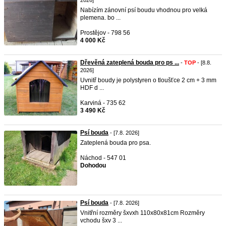
2026]
Nabízím zánovní psí boudu vhodnou pro velká
plemena. bo ...
Prostějov - 798 56
4 000 Kč
Dřevěná zateplená bouda pro ps ...
-
TOP
- [8.8.
2026]
Uvnitř boudy je polystyren o tloušťce 2 cm + 3 mm
HDF d ...
Karviná - 735 62
3 490 Kč
Psí bouda
- [7.8. 2026]
Zateplená bouda pro psa.
Náchod - 547 01
Dohodou
Psí bouda
- [7.8. 2026]
Vnitřní rozměry šxvxh 110x80x81cm Rozměry
vchodu šxv 3 ...