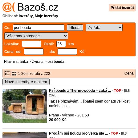
Přidat inzerát
Oblíbené inzeráty
,
Moje inzeráty
Co:
Lokalita:
Okolí:
km
Cena od:
- do:
Kč
Hlavní stránka
>
Zvířata
>
psi bouda
Cena
1-20 inzerátů z 222
Nové inzeráty e-mailem
Psí boudu z Thermowoodu – zaká ...
-
TOP
- [8.8.
2026]
Tak se přiznávám… špatně jsem odhadl velikost
našeho ps ...
Praha - východ - 281 63
20 000 Kč
Prodám psí boudu pro velká ple ...
-
TOP
- [8.8.