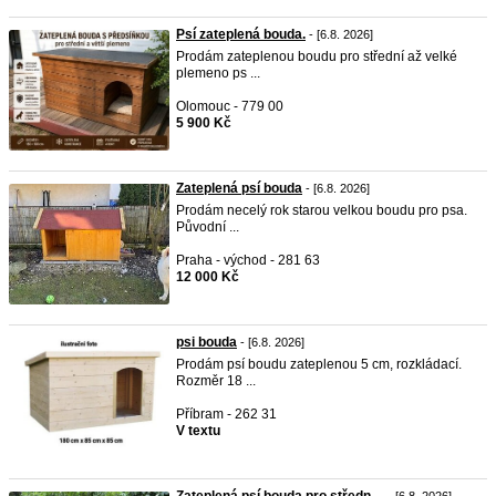
Psí zateplená bouda.
- [6.8. 2026]
Prodám zateplenou boudu pro střední až velké
plemeno ps ...
Olomouc - 779 00
5 900 Kč
Zateplená psí bouda
- [6.8. 2026]
Prodám necelý rok starou velkou boudu pro psa.
Původní ...
Praha - východ - 281 63
12 000 Kč
psi bouda
- [6.8. 2026]
Prodám psí boudu zateplenou 5 cm, rozkládací.
Rozměr 18 ...
Příbram - 262 31
V textu