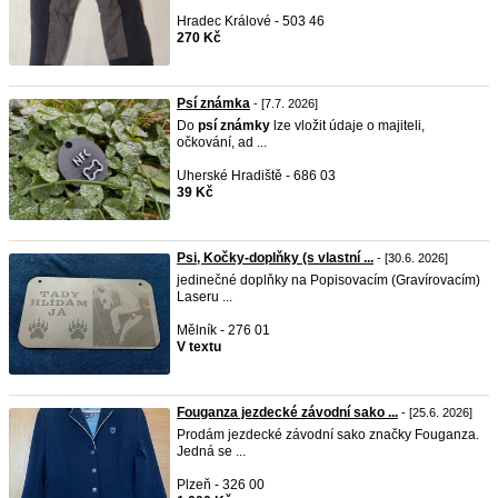
Hradec Králové - 503 46
270 Kč
Psí známka
- [7.7. 2026]
Do
psí
známky
lze vložit údaje o majiteli,
očkování, ad ...
Uherské Hradiště - 686 03
39 Kč
Psi, Kočky-doplňky (s vlastní ...
- [30.6. 2026]
jedinečné doplňky na Popisovacím (Gravírovacím)
Laseru ...
Mělník - 276 01
V textu
Fouganza jezdecké závodní sako ...
- [25.6. 2026]
Prodám jezdecké závodní sako značky Fouganza.
Jedná se ...
Plzeň - 326 00