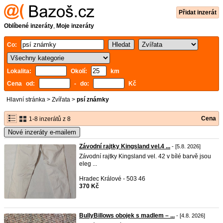
Přidat inzerát
Oblíbené inzeráty
,
Moje inzeráty
Co:
Lokalita:
Okolí:
km
Cena od:
- do:
Kč
Hlavní stránka
>
Zvířata
>
psí známky
Cena
1-8 inzerátů z 8
Nové inzeráty e-mailem
Závodní rajtky Kingsland vel.4 ...
- [5.8. 2026]
Závodní rajtky Kingsland vel. 42 v bílé barvě jsou
eleg ...
Hradec Králové - 503 46
370 Kč
BullyBillows obojek s madlem – ...
- [4.8. 2026]