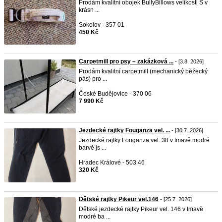
Prodám kvalitní obojek BullyBillows velikosti S v
krásn ...
Sokolov - 357 01
450 Kč
Carpetmill pro psy – zakázková ...
- [3.8. 2026]
Prodám kvalitní carpetmill (mechanický běžecký
pás) pro ...
České Budějovice - 370 06
7 990 Kč
Jezdecké rajtky Fouganza vel. ...
- [30.7. 2026]
Jezdecké rajtky Fouganza vel. 38 v tmavě modré
barvě js ...
Hradec Králové - 503 46
320 Kč
Dětské rajtky Pikeur vel.146
- [25.7. 2026]
Dětské jezdecké rajtky Pikeur vel. 146 v tmavě
modré ba ...