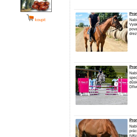
Pron
koupit
Nabí
Vysk
pova
drezu
Pro
Nabí
spec
důsl
Dřív
Pro
Nab
prác
ruku