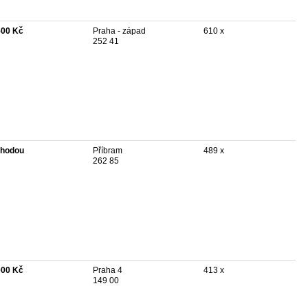
500 Kč
Praha - západ
610 x
252 41
hodou
Příbram
489 x
262 85
000 Kč
Praha 4
413 x
149 00