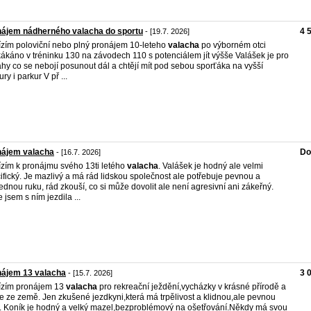
ájem nádherného valacha do sportu
4 
- [19.7. 2026]
zím poloviční nebo plný pronájem 10-leteho
valacha
po výborném otci
ákáno v tréninku 130 na závodech 110 s potenciálem jít výšše Valášek je pro
hy co se nebojí posunout dál a chtějí mít pod sebou sporťáka na vyšší
ry i parkur V př ...
nájem valacha
Do
- [16.7. 2026]
zím k pronájmu svého 13ti letého
valacha
. Valášek je hodný ale velmi
ifický. Je mazlivý a má rád lidskou společnost ale potřebuje pevnou a
ednou ruku, rád zkouší, co si může dovolit ale není agresivní ani zákeřný.
e jsem s ním jezdila ...
nájem 13 valacha
3 
- [15.7. 2026]
ízím pronájem 13
valacha
pro rekreační ježdění,vycházky v krásné přírodě a
e ze země. Jen zkušené jezdkyni,která má trpělivost a klidnou,ale pevnou
. Koník je hodný a velký mazel,bezproblémový na ošetřování.Někdy má svou