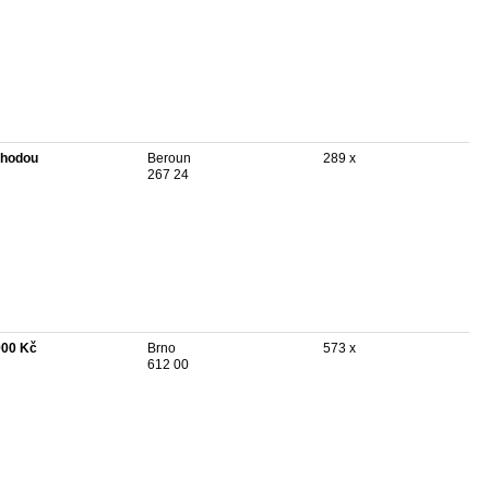
hodou
Beroun
289 x
267 24
900 Kč
Brno
573 x
612 00