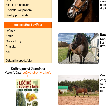
člov
Ztraceni a nalezeni
příp
dopř
Chovatelské potřeby
Služby pro zvířata
Hospodářská zvířata
Drůbež
Pro
Králíci
Nab
Ovce a kozy
Na j
(Pro
Prasata
Skot
Ostatní hospodářská
Knihkupectví Jasmínka
Pavel Váňa:
Léčivé stromy a keře
Čás
I.
Ahoj
Sent
učen
co ...