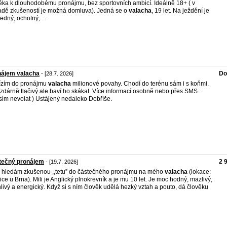
ěka k dlouhodobému pronájmu, bez sportovních ambicí. Ideálně 18+ ( v
adě zkušeností je možná domluva). Jedná se o
valacha
, 19 let. Na ježdění je
edný, ochotný, ...
nájem valacha
Do
- [28.7. 2026]
ízím do pronájmu
valacha
milionové povahy. Chodí do terénu sám i s koňmi.
ízdárně tlačivý ale baví ho skákat. Více informací osobně nebo přes SMS .
sim nevolat ) Ustájený nedaleko Dobříše.
tečný pronájem
2 
- [19.7. 2026]
 hledám zkušenou ,,tetu” do částečného pronájmu na mého
valacha
(lokace:
ice u Brna). Mili je Anglický plnokrevník a je mu 10 let. Je moc hodný, mazlivý,
livý a energický. Když si s ním člověk udělá hezký vztah a pouto, dá člověku