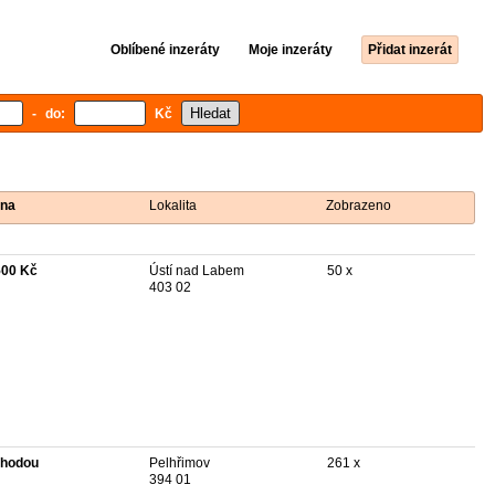
Oblíbené inzeráty
Moje inzeráty
Přidat inzerát
- do:
Kč
na
Lokalita
Zobrazeno
500 Kč
Ústí nad Labem
50 x
403 02
hodou
Pelhřimov
261 x
394 01