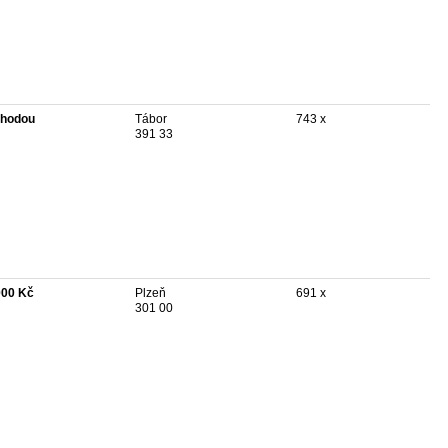
hodou
Tábor
743 x
391 33
000 Kč
Plzeň
691 x
301 00