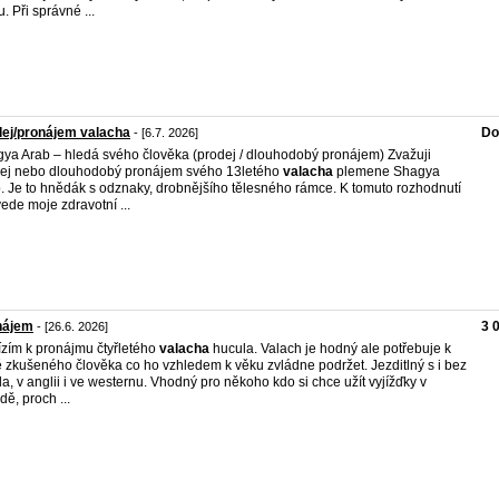
. Při správné ...
ej/pronájem valacha
Do
- [6.7. 2026]
ya Arab – hledá svého člověka (prodej / dlouhodobý pronájem) Zvažuji
ej nebo dlouhodobý pronájem svého 13letého
valacha
plemene Shagya
. Je to hnědák s odznaky, drobnějšího tělesného rámce. K tomuto rozhodnutí
ede moje zdravotní ...
nájem
3 
- [26.6. 2026]
zím k pronájmu čtyřletého
valacha
hucula. Valach je hodný ale potřebuje k
 zkušeného člověka co ho vzhledem k věku zvládne podržet. Jezditlný s i bez
la, v anglii i ve westernu. Vhodný pro někoho kdo si chce užít vyjížďky v
dě, proch ...