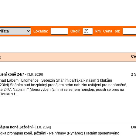
Lokalita:
Okolí:
km Cena od:
Ce
0
jení koně 24/7
2 
- [3.8. 2026]
 nad Labem , Litoměřice , Sebuzín Sháním parťáka k našim 3 klukům
,23let) Sháním buď bezplatný pronájem nebo nabízím ustájení pro nenáročné,
e 24/7. Nabízím * Menší výběh (zimní) se senem nonstop, pouští se přes na
 louku s t ...
ájem koně, ježdění
Do
- [1.8. 2026]
dka pronájmu koně, ježdění - Pelhřimov (Rynárec) Hledám spolehlivého