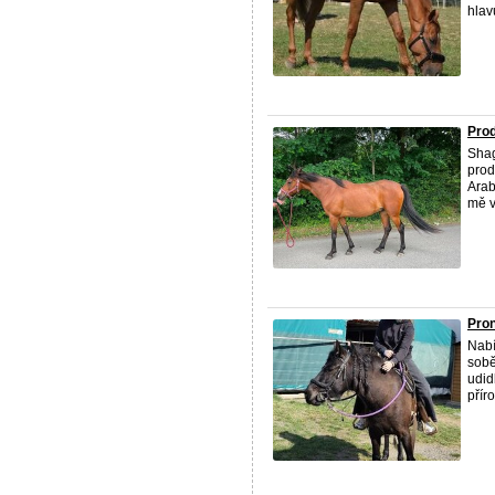
hlavu
Prod
Shag
prod
Arab
mě v
Pro
Nabí
sobě
udid
příro