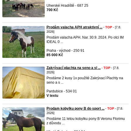
Uherské Hradiště - 687 25
700 Kč
Prodám valacha APH atraktivní ...
-
TOP
- [7.8.
2026]
Prodám valacha APH. Nar. 30.9. 2024. Po otci IM
IDEAL 0 ...
Praha - východ - 250 91
85 000 Kč
Zakrývací plachta na seno a sl ...
-
TOP
- [7.8.
2026]
Prodáme 2 kusy 1x použité Zakrývací Plachty na
seno a s ...
Pardubice - 534 01
V textu
Prodam kobylku pony B do sport ...
-
TOP
- [7.8.
2026]
Prodáme 11 letou kobylku pony B Veronu Florimu
z důvodu ...