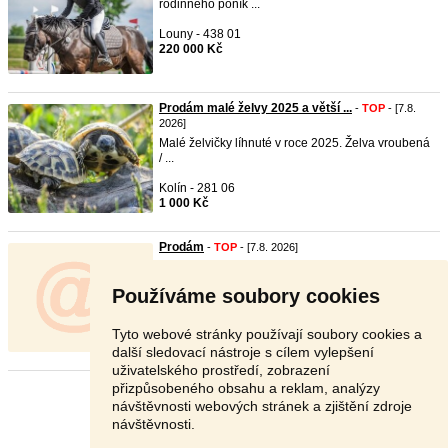
rodinného poník ...
Louny - 438 01
220 000 Kč
Prodám malé želvy 2025 a větší ...
-
TOP
- [7.8.
2026]
Malé želvičky líhnuté v roce 2025. Želva vroubená
/ ...
Kolín - 281 06
1 000 Kč
Prodám
-
TOP
- [7.8. 2026]
Prodám letošní papoušky
penanti,nadherný,rubíny.horáky, ...
Používáme soubory cookies
Pardubice - 535 01
Dohodou
Tyto webové stránky používají soubory cookies a
další sledovací nástroje s cílem vylepšení
uživatelského prostředí, zobrazení
přizpůsobeného obsahu a reklam, analýzy
Stránka:
1
2
3
Další
návštěvnosti webových stránek a zjištění zdroje
návštěvnosti.