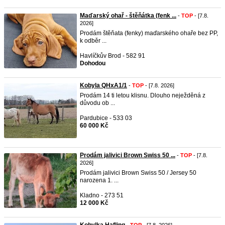
Maďarský ohař - štěňátka (fenk ...
-
TOP
- [7.8.
2026]
Prodám štěňata (fenky) maďarského ohaře bez PP,
k odběr ...
Havlíčkův Brod - 582 91
Dohodou
Kobyla QHxA1/1
-
TOP
- [7.8. 2026]
Prodám 14 ti letou klisnu. Dlouho neježděná z
důvodu ob ...
Pardubice - 533 03
60 000 Kč
Prodám jalivici Brown Swiss 50 ...
-
TOP
- [7.8.
2026]
Prodám jalivici Brown Swiss 50 / Jersey 50
narozena 1. ...
Kladno - 273 51
12 000 Kč