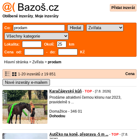
Přidat inzerát
Oblíbené inzeráty
,
Moje inzeráty
Co:
Lokalita:
Okolí:
km
Cena od:
- do:
Kč
Hlavní stránka
>
Zvířata
>
prodam
Cena
1-20 inzerátů z 19 851
Nové inzeráty e-mailem
Karačájevský kůň
-
TOP
- [7.8. 2026]
Prodáme atraktivní černou klisnu nar.2023,
pravidelně s ...
Domažlice - 346 01
Dohodou
Autíčko na koně, přeprava -5 m ...
-
TOP
- [7.8.