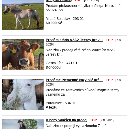
Kobylka Hafling
-
TOP
- [7.8. 2026]
Prodám překrásnou kobylku haflinga. Narozená
5/2024. Sp ...
Mladá Boleslav - 293 01
60 000 Kč
Prodám stádo A2A2 Jersey krav ...
-
TOP
- [7.8.
2026]
Nabízím k prodeji větší stádo kvalitních A2A2
Jersey kr ...
Česká Lípa - 471 01
Dohodou
Prodáme Plemenné kozy bílé krá ...
-
TOP
- [7.8.
2026]
Prodáme ze zdravotních důvodů majitele farmy
vážnému zá ...
Pardubice - 534 01
V textu
A pony Valášek na prodej
-
TOP
- [7.8. 2026]
Nabízíme k prodeji vymazleného 7 letého