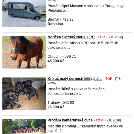
2026]
Prodám Opel Movano s nástavbou Paragan typ
Pegasus 5. ...
Bruntál - 793 93
Dohodou
Norička.Slezský Norik s P.P.
-
TOP
- [7.8. 2026]
Prodám roční klisnu s P.P. nar 18.5. 2025.Je
očkovaná,o ...
Chrudim - 539 71
45 000 Kč
Knírač malý černostříbřitý,ště ...
-
TOP
- [7.8.
2026]
Prodám štěně s PP knírače malého
černostříbřitého.Je to ...
Trutnov - 541 03
25 000 Kč
Prodám kamerunské ovce
-
TOP
- [7.8. 2026]
Nabízím k prodeji 17 kamerunských oveček ve
stáří 0–2 r ...