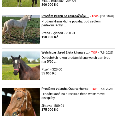
Mladá Boleslav - 294 04
300 000 Kč
Prodám klisnu na rekreační je ...
-
TOP
- [7.8. 2026]
Prodám klisnu klidné povahy, pod sedlem
perfektní. Koby ...
Praha - východ - 250 91
150 000 Kč
Welsh part bred 2letá klisna s ...
-
TOP
- [7.8. 2026]
Do dobrých rukou prodám klisnu welsh part bred
nar 5/20 ...
Plzeň - 326 00
55 000 Kč
Prodáme valacha Quarterhorse
-
TOP
- [7.8. 2026]
Hledáte koně na turistiku a třeba westernové
disciplíny ...
Jihlava - 589 01
175 000 Kč