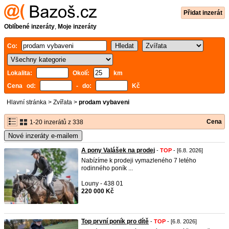
Přidat inzerát
Oblíbené inzeráty
,
Moje inzeráty
Co:
Lokalita:
Okolí:
km
Cena od:
- do:
Kč
Hlavní stránka
>
Zvířata
>
prodam vybaveni
Cena
1-20 inzerátů z 338
Nové inzeráty e-mailem
A pony Valášek na prodej
-
TOP
- [6.8. 2026]
Nabízíme k prodeji vymazleného 7 letého
rodinného poník ...
Louny - 438 01
220 000 Kč
Top první poník pro dítě
-
TOP
- [6.8. 2026]