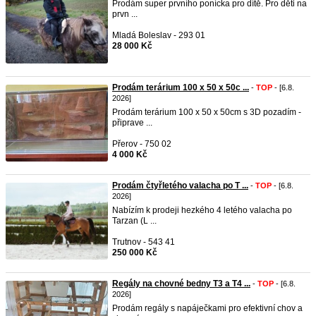
Prodám super prvního ponícka pro dítě. Pro děti na
prvn ...
Mladá Boleslav - 293 01
28 000 Kč
Prodám terárium 100 x 50 x 50c ...
-
TOP
- [6.8.
2026]
Prodám terárium 100 x 50 x 50cm s 3D pozadím -
připrave ...
Přerov - 750 02
4 000 Kč
Prodám čtyřletého valacha po T ...
-
TOP
- [6.8.
2026]
Nabízím k prodeji hezkého 4 letého valacha po
Tarzan (L ...
Trutnov - 543 41
250 000 Kč
Regály na chovné bedny T3 a T4 ...
-
TOP
- [6.8.
2026]
Prodám regály s napáječkami pro efektivní chov a