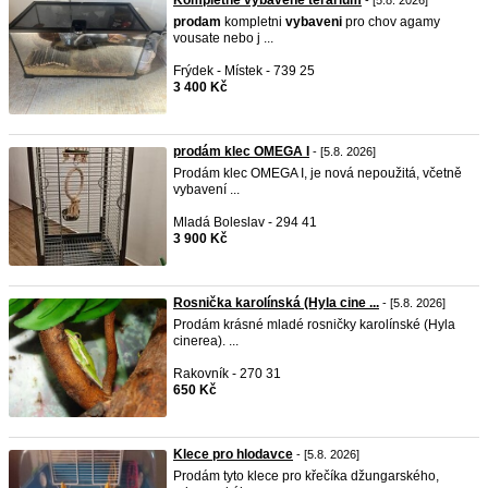
Kompletne vybavene terarium
- [5.8. 2026]
prodam
kompletni
vybaveni
pro chov agamy
vousate nebo j ...
Frýdek - Místek - 739 25
3 400 Kč
prodám klec OMEGA I
- [5.8. 2026]
Prodám klec OMEGA I, je nová nepoužitá, včetně
vybavení ...
Mladá Boleslav - 294 41
3 900 Kč
Rosnička karolínská (Hyla cine ...
- [5.8. 2026]
Prodám krásné mladé rosničky karolínské (Hyla
cinerea). ...
Rakovník - 270 31
650 Kč
Klece pro hlodavce
- [5.8. 2026]
Prodám tyto klece pro křečíka džungarského,