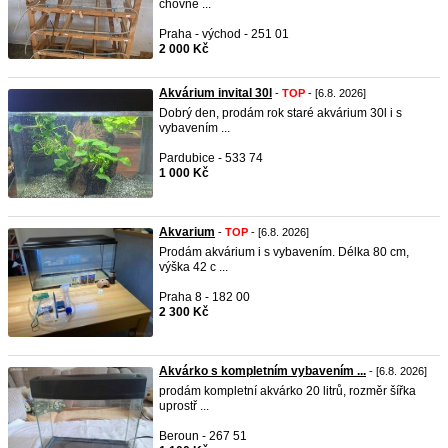
chovné ...
Praha - východ - 251 01
2 000 Kč
Akvárium invital 30l
-
TOP
- [6.8. 2026]
Dobrý den, prodám rok staré akvárium 30l i s
vybavením ...
Pardubice - 533 74
1 000 Kč
Akvarium
-
TOP
- [6.8. 2026]
Prodám akvárium i s vybavením. Délka 80 cm,
výška 42 c ...
Praha 8 - 182 00
2 300 Kč
Akvárko s kompletním vybavením ...
- [6.8. 2026]
prodám kompletní akvárko 20 litrů, rozměr šířka
uprostř ...
Beroun - 267 51