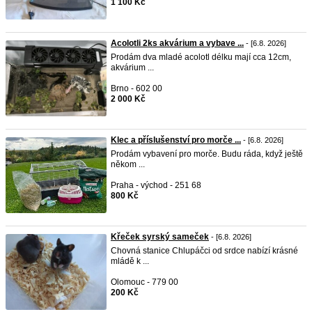
1 100 Kč
Acolotli 2ks akvárium a vybave ...
- [6.8. 2026]
Prodám dva mladé acolotl délku mají cca 12cm,
akvárium ...
Brno - 602 00
2 000 Kč
Klec a příslušenství pro morče ...
- [6.8. 2026]
Prodám vybavení pro morče. Budu ráda, když ještě
někom ...
Praha - východ - 251 68
800 Kč
Křeček syrský sameček
- [6.8. 2026]
Chovná stanice Chlupáčci od srdce nabízí krásné
mládě k ...
Olomouc - 779 00
200 Kč