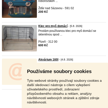
roborovskéh ...
Žďár nad Sázavou - 591 02
200 Kč
Klec pro myš domácí
- [5.8. 2026]
Prodám používanou klec pro myš domácí se
skleněnou spod ...
Plzeň - 312 00
600 Kč
Akvárium 160l
- [4.8. 2026]
Prodám pěkné akvárium 100x40x40cm.Možno i
vybavení.
Používáme soubory cookies
Liberec - 460 06
1 400 Kč
Tyto webové stránky používají soubory cookies a
další sledovací nástroje s cílem vylepšení
uživatelského prostředí, zobrazení
přizpůsobeného obsahu a reklam, analýzy
Stránka:
1
2
3
Další
návštěvnosti webových stránek a zjištění zdroje
návštěvnosti.