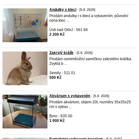
Andulky s kleci
- [5.8. 2026]
Prodám andulky i s kleci a vybavením, původní
cena klec ...
Ústí nad Orlicí - 561 84
2 200 Kč
Zakrslý králík
- [5.8. 2026]
Prodám osmiměsíční samičkou zakrslého králíka.
Zvyklá b ...
Semily - 511 01
500 Kč
Akvárium s vybavením
- [5.8. 2026]
Prodám akvárium, objem 20l, rozměry 35x35x25
cm s vybav ...
Brno - 635 00
1 000 Kč