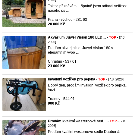
2026]
Tak se přiznávám… špatně jsem odhadl velikost
našeho ps ...
Praha - východ - 281 63
20 000 Kč
Akvárium Juwel Vision 180 LED ...
-
TOP
- [7.8.
2026]
Prodám akvarijní set Juwel Vision 180 s
elegantním vypo ...
Chrudim - 537 01
23 000 Kč
invalidní vozíček pro pejska
-
TOP
- [7.8. 2026]
Dobrý den, prodám invalidní vozíček pro pejska.
Vozí ...
Trutnov - 544 01
900 Kč
Prodám kvalitní westernové sed ...
-
TOP
- [7.8.
2026]
Prodám kvalitní westernové sedlo Dauber &