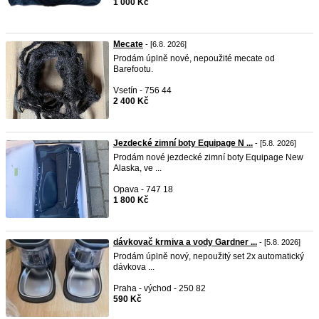
1 000 Kč
Mecate
- [6.8. 2026]
Prodám úplně nové, nepoužité mecate od
Barefootu.
Vsetín - 756 44
2 400 Kč
Jezdecké zimní boty Equipage N ...
- [5.8. 2026]
Prodám nové jezdecké zimní boty Equipage New
Alaska, ve ...
Opava - 747 18
1 800 Kč
dávkovač krmiva a vody Gardner ...
- [5.8. 2026]
Prodám úplně nový, nepoužitý set 2x automatický
dávkova ...
Praha - východ - 250 82
590 Kč