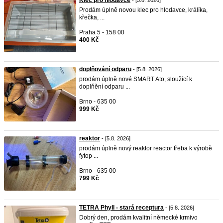
Klec pro hlodavce
- [5.8. 2026]
Prodám úplně novou klec pro hlodavce, králíka,
křečka, ...
Praha 5 - 158 00
400 Kč
doplňování odparu
- [5.8. 2026]
prodám úplně nové SMART Ato, sloužící k
doplňění odparu ...
Brno - 635 00
999 Kč
reaktor
- [5.8. 2026]
prodám úplně nový reaktor reactor třeba k výrobě
fytop ...
Brno - 635 00
799 Kč
TETRA Phyll - stará receptura
- [5.8. 2026]
Dobrý den, prodám kvalitní německé krmivo