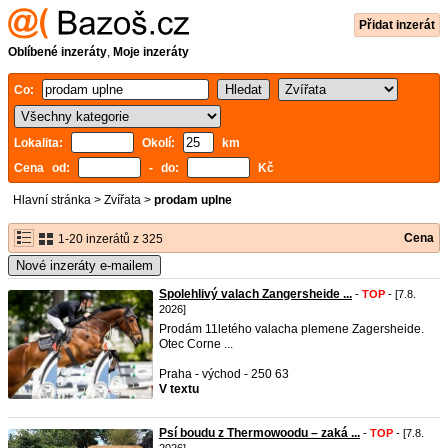
Přidat inzerát
Oblíbené inzeráty
,
Moje inzeráty
Co:
Lokalita:
Okolí:
km
Cena od:
- do:
Kč
Hlavní stránka
>
Zvířata
>
prodam uplne
Cena
1-20 inzerátů z 325
Nové inzeráty e-mailem
Spolehlivý valach Zangersheide ...
-
TOP
- [7.8.
2026]
Prodám 11letého valacha plemene Zagersheide.
Otec Corne ...
Praha - východ - 250 63
V textu
Psí boudu z Thermowoodu – zaká ...
-
TOP
- [7.8.