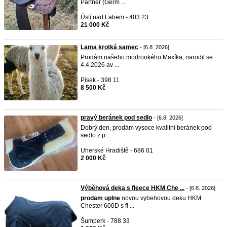
Partner (Germ ...
Ústí nad Labem - 403 23
21 000 Kč
Lama krotká samec
- [6.8. 2026]
Prodám našeho modrookého Maxíka, narodil se
4.4.2026 av ...
Písek - 398 11
8 500 Kč
pravý beránek pod sedlo
- [6.8. 2026]
Dobrý den, prodám vysoce kvalitní beránek pod
sedlo z p ...
Uherské Hradiště - 686 01
2 000 Kč
Výběhová deka s fleece HKM Che ...
- [6.8. 2026]
prodam
uplne
novou vybehovou deku HKM
Chester 600D s fl ...
Šumperk - 788 33