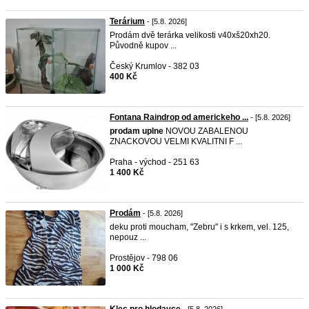
Terárium
- [5.8. 2026]
Prodám dvě terárka velikosti v40xš20xh20.
Původně kupov ...
Český Krumlov - 382 03
400 Kč
Fontana Raindrop od americkeho ...
- [5.8. 2026]
prodam
uplne
NOVOU ZABALENOU
ZNACKOVOU VELMI KVALITNI F ...
Praha - východ - 251 63
1 400 Kč
Prodám
- [5.8. 2026]
deku proti moucham, "Zebru" i s krkem, vel. 125,
nepouz ...
Prostějov - 798 06
1 000 Kč