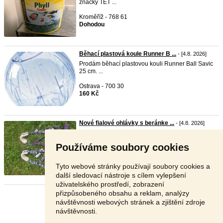
značky TET ...
Kroměříž - 768 61
Dohodou
Běhací plastová koule Runner B ...
- [4.8. 2026]
Prodám běhací plastovou kouli Runner Ball Savic
25 cm. ...
Ostrava - 700 30
160 Kč
Nové fialové ohlávky s beránke ...
- [4.8. 2026]
Prodám dvě úplně nové ohlávky ve fialové barvě
podložen ...
Používáme soubory cookies
Uherské Hradiště - 686 01
400 Kč
Tyto webové stránky používají soubory cookies a
další sledovací nástroje s cílem vylepšení
uživatelského prostředí, zobrazení
přizpůsobeného obsahu a reklam, analýzy
Stránka:
1
2
3
Další
návštěvnosti webových stránek a zjištění zdroje
návštěvnosti.