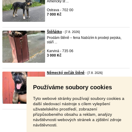
Americky st ...
Ostrava - 702 00
7 000 Kč
Štěňátko
- [7.8. 2026]
Prodám štěně – fena Nabízím k prodeji pejska,
stáří ...
Karviná - 735 06
3 000 Kč
Německý ovčák štěně
- [7.8. 2026]
Prodám fenky německého ovčáka s PP, očkované,
odčervené ...
Používáme soubory cookies
Tábor - 390 02
17 000 Kč
Tyto webové stránky používají soubory cookies a
další sledovací nástroje s cílem vylepšení
uživatelského prostředí, zobrazení
přizpůsobeného obsahu a reklam, analýzy
Stránka:
1
2
3
Další
návštěvnosti webových stránek a zjištění zdroje
návštěvnosti.