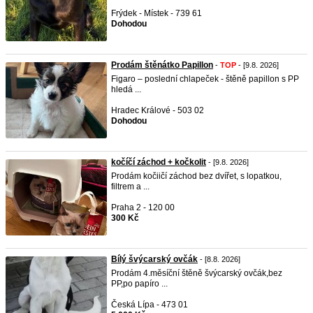
Frýdek - Místek - 739 61
Dohodou
Prodám štěnátko Papillon
-
TOP
- [9.8. 2026]
Figaro – poslední chlapeček - štěně papillon s PP
hledá ...
Hradec Králové - 503 02
Dohodou
kočíčí záchod + kočkolit
- [9.8. 2026]
Prodám kočiičí záchod bez dvířet, s lopatkou,
filtrem a ...
Praha 2 - 120 00
300 Kč
Bílý švýcarský ovčák
- [8.8. 2026]
Prodám 4.měsíční štěně švýcarský ovčák,bez
PP,po papíro ...
Česká Lípa - 473 01