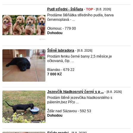
Pudl středni - štěňata
-
TOP
- [8.8. 2026]
Prodáme štěňátka středního pudla, barva
červenoplavá - ...
Olomouc - 779 00
Dohodou
Štěně labradora
- [8.8. 2026]
Prodám fenku černé barvy 2,5 měsíce,je
očkovaná, čip. ...
Blansko - 679 22
7 000 Kč
Jezevčík hladkosrstý černý s p ...
- [8.8. 2026]
Prodám štěně jezevčíka hladkosrstého s
pálením,bez PP,o ...
Žďár nad Sázavou - 592 53
Dohodou