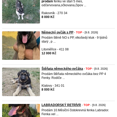
prodam
fenku ve stari 5 mes,
odčervovana,očkovana,čipov ...
Rakovník - 270 34
8 000 Kč
Německý ovčák s PP
-
TOP
- [9.8. 2026]
Prodám štěně NO s PP, vlkošedý kluk - 9 týdnů
starý , p ...
Litoměřice - 411 08
12 000 Kč
Štěňata německého ovčáka
-
TOP
- [9.8. 2026]
Prodám štěňata německého ovčáka bez PP 4
Fenky. Rodiče ...
Klatovy - 341 01
8 000 Kč
LABRADORSKÝ RETRÍVR
-
TOP
- [9.8. 2026]
Prodám 10.Měsíční čistokrevná fenka Labrador.
Fenka vel ...