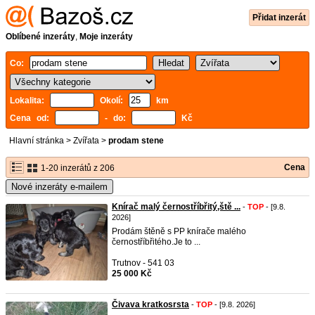
Přidat inzerát
Oblíbené inzeráty
,
Moje inzeráty
Co:
Lokalita:
Okolí:
km
Cena od:
- do:
Kč
Hlavní stránka
>
Zvířata
>
prodam stene
Cena
1-20 inzerátů z 206
Nové inzeráty e-mailem
Knírač malý černostříbřitý,ště ...
-
TOP
- [9.8.
2026]
Prodám štěně s PP knírače malého
černostříbřitého.Je to ...
Trutnov - 541 03
25 000 Kč
Čivava kratkosrsta
-
TOP
- [9.8. 2026]