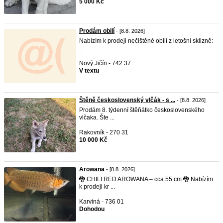
5 000 Kč
Prodám obilí
- [8.8. 2026]
Nabízím k prodeji nečištěné obilí z letošní sklizně:
...
Nový Jičín - 742 37
V textu
Štěně československý vlčák - s ...
- [8.8. 2026]
Prodám 8. týdenní štěňátko československého
vlčaka. Šte ...
Rakovník - 270 31
10 000 Kč
Arowana
- [8.8. 2026]
🐉 CHILI RED AROWANA – cca 55 cm 🐉 Nabízím
k prodeji kr ...
Karviná - 736 01
Dohodou