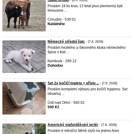
Stádo prodej
- [8.8. 2026]
Prodám 18 ks krav, 13 telat plus plemenný býk
limousine ...
Chrudim - 539 01
Nabídněte
Německý střední špic
- [7.8. 2026]
Prodám hezkého a šikovného kluka německého
špice s klid ...
Nymburk - 289 22
Dohodou
Set 2x kočičí toaleta + příslu ...
- [7.8. 2026]
Prodám kompletní výbavu pro kočičí hygienu. Set
obsahuj ...
Ústí nad Orlicí - 560 02
500 Kč
Americký stafordšírský teriér
- [7.8. 2026]
Prodám 6 měsíční štěně slyší na jméno Ares