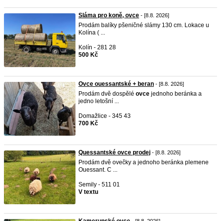
Sláma pro koně, ovce
- [8.8. 2026]
Prodám balíky pšeničné slámy 130 cm. Lokace u
Kolína ( ...
Kolín - 281 28
500 Kč
Ovce ouessantské + beran
- [8.8. 2026]
Prodám dvě dospělé
ovce
jednoho beránka a
jedno letošní ...
Domažlice - 345 43
700 Kč
Quessantské ovce prodej
- [8.8. 2026]
Prodám dvě ovečky a jednoho beránka plemene
Ouessant. C ...
Semily - 511 01
V textu