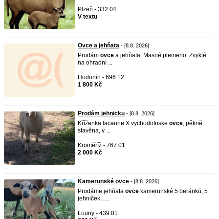
Plzeň - 332 04
V textu
Ovce a jehňata
- [8.8. 2026]
Prodám
ovce
a jehňata. Masné plemeno. Zvyklé
na ohradní ...
Hodonín - 696 12
1 800 Kč
Prodám jehnicku
- [8.8. 2026]
Kříženka lacaune X vychodofriske
ovce
, pěkně
stavěna, v ...
Kroměříž - 767 01
2 000 Kč
Kamerunské ovce
- [8.8. 2026]
Prodáme jehňata
ovce
kamerunské 5 beránků, 5
jehniček . ...
Louny - 439 81