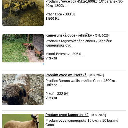
Prodám 5*
ovce
cca 45kg-1600kč, 10*beránek 30-
40kg-1800k ...
Prachatice - 383 01
1 500 Kč
Kamerunská ovce - jehničky
- [8.8. 2026]
Prodám z registrovaného chovu 7 jehniček
kamerunské ovc ...
Mladá Boleslav - 295 01
V textu
Prodám ovce walliserská
- [8.8. 2026]
Prodám Berana walliserského Cena: 4500kc
Odčerv ...
Plzeň - 332 04
V textu
Prodám ovce kamerunská
- [8.8. 2026]
Prodám
ovce
kamerunské 15 ovcí a 10 beranů
Cena ...