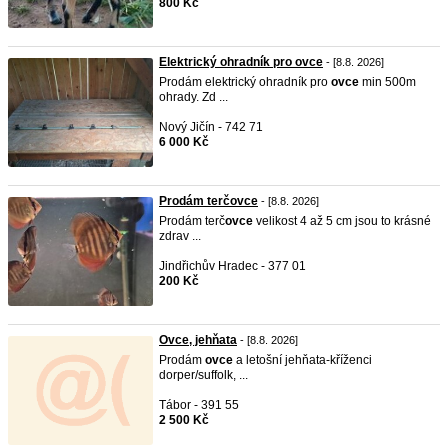
800 Kč
Elektrický ohradník pro ovce
- [8.8. 2026]
Prodám elektrický ohradník pro
ovce
min 500m
ohrady. Zd ...
Nový Jičín - 742 71
6 000 Kč
Prodám terčovce
- [8.8. 2026]
Prodám terč
ovce
velikost 4 až 5 cm jsou to krásné
zdrav ...
Jindřichův Hradec - 377 01
200 Kč
Ovce, jehňata
- [8.8. 2026]
Prodám
ovce
a letošní jehňata-kříženci
dorper/suffolk, ...
Tábor - 391 55
2 500 Kč