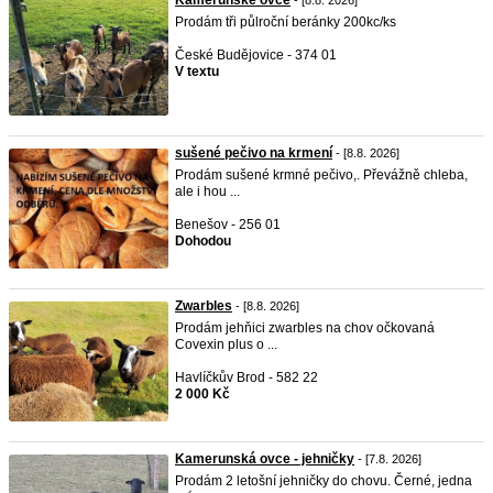
Kamerunské ovce
- [8.8. 2026]
Prodám tři půlroční beránky 200kc/ks
České Budějovice - 374 01
V textu
sušené pečivo na krmení
- [8.8. 2026]
Prodám sušené krmné pečivo,. Převážně chleba,
ale i hou ...
Benešov - 256 01
Dohodou
Zwarbles
- [8.8. 2026]
Prodám jehňici zwarbles na chov očkovaná
Covexin plus o ...
Havlíčkův Brod - 582 22
2 000 Kč
Kamerunská ovce - jehničky
- [7.8. 2026]
Prodám 2 letošní jehničky do chovu. Černé, jedna