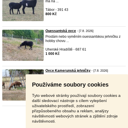
má na ...
Tábor - 391 43
800 Kč
Ouessantská ovce
- [7.8. 2026]
Prodám nebo vyměním ouessantskou jehničku z
hobby chovu ...
Uherské Hradiště - 687 61
1 000 Kč
Ovce Kamerunská jehničky
- [7.8. 2026]
Prodám jehničky
ovce
Kamerunské, stáří 6-7
měsíců. 6k ...
Používáme soubory cookies
Pardubice - 533 04
850 Kč
Tyto webové stránky používají soubory cookies a
další sledovací nástroje s cílem vylepšení
uživatelského prostředí, zobrazení
přizpůsobeného obsahu a reklam, analýzy
Stránka:
1
2
3
Další
návštěvnosti webových stránek a zjištění zdroje
návštěvnosti.