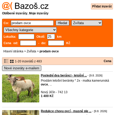
Přidat inzerát
Oblíbené inzeráty
,
Moje inzeráty
Co:
Lokalita:
Okolí:
km
Cena od:
- do:
Kč
Hlavní stránka
>
Zvířata
>
prodam ovce
Cena
1-20 inzerátů z 483
Nové inzeráty e-mailem
Poslední dva beránci - letošní ...
- [9.8. 2026]
Prodám letošní beránky * 2x - matka kamerunská
ovce
, ...
Nový Jičín - 742 13
1 400 Kč
Redukce chovu ovcí - masné ple ...
- [9.8. 2026]