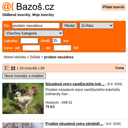
Přidat inzerát
Oblíbené inzeráty
,
Moje inzeráty
Co:
Lokalita:
Okolí:
km
Cena od:
- do:
Kč
Hlavní stránka
>
Zvířata
>
prodam nasadova
Cena
1-20 inzerátů z 89
Nové inzeráty e-mailem
Násadová vejce sandžackého kok ...
- [5.8. 2026]
Prodám násadová vejce sandžackého kokrháče
(německy San ...
Hodonín - 698 01
75 Kč
Prodám násadová vejce zdrobněl ...
- [4.8. 2026]