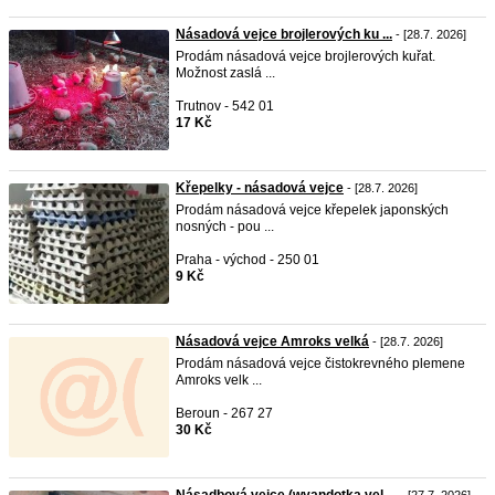
Násadová vejce brojlerových ku ...
- [28.7. 2026]
Prodám násadová vejce brojlerových kuřat.
Možnost zaslá ...
Trutnov - 542 01
17 Kč
Křepelky - násadová vejce
- [28.7. 2026]
Prodám násadová vejce křepelek japonských
nosných - pou ...
Praha - východ - 250 01
9 Kč
Násadová vejce Amroks velká
- [28.7. 2026]
Prodám násadová vejce čistokrevného plemene
Amroks velk ...
Beroun - 267 27
30 Kč