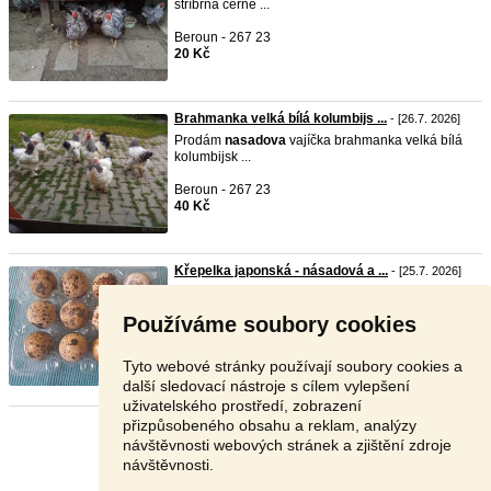
stříbrná černé ...
Beroun - 267 23
20 Kč
Brahmanka velká bílá kolumbijs ...
- [26.7. 2026]
Prodám
nasadova
vajíčka brahmanka velká bílá
kolumbijsk ...
Beroun - 267 23
40 Kč
Křepelka japonská - násadová a ...
- [25.7. 2026]
Prodám násadová vejce nosných křepelek
japonských. Vyzk ...
Používáme soubory cookies
Jindřichův Hradec - 378 02
6 Kč
Tyto webové stránky používají soubory cookies a
další sledovací nástroje s cílem vylepšení
uživatelského prostředí, zobrazení
přizpůsobeného obsahu a reklam, analýzy
Stránka:
1
2
3
Další
návštěvnosti webových stránek a zjištění zdroje
návštěvnosti.