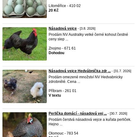
Litoměřice - 410 02
20 Kč
Násadová vejce
- [3.8. 2026]
Prodám NV Australky velké černé kohout čestné
ceny slep ...
Znojmo - 671 61
Dohodou
Násadová vejce Hedvábnička zdr ...
- [31.7. 2026]
Prodám omezené množství NV Hedvabnicky
zdrobnělé. Cena ...
Příbram - 261 01
V textu
Perlička domácí - násadová vej ...
- [30.7. 2026]
Prodám čerstvá násadová vejce a kuřata perliček.
Hejno ...
Olomouc - 783 54