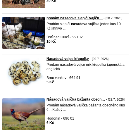
30 Kč
prodám nasadova slepičí vajíčk ...
- [30.7. 2026]
Prodám slepičí
nasadova
vajíčka jeden kus 10
Kč,lihnivo ...
Ústí nad Orlicí - 560 02
10 Kč
Násadová vejce křepelky
- [29.7. 2026]
Prodám násadová vejce mix křepelka japonská a
anglická ...
Brno venkov - 664 91
5 Kč
Násadová vajíčka bažanta obecn ...
- [29.7. 2026]
Prodám násadová vajíčka bažanta obecného kus
6,-. Každý ...
Hodonín - 696 01
6 Kč