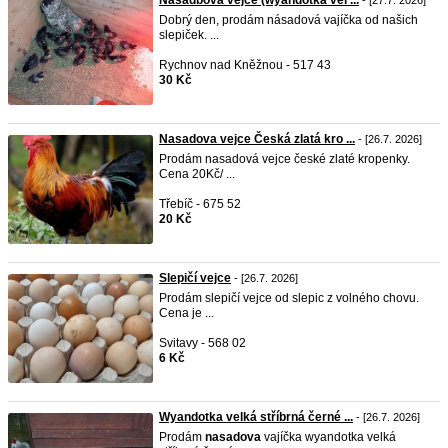
Násadbová vejce (wyandotka vel ...
- [27.7. 2026]
Dobrý den, prodám násadová vajíčka od našich
slepiček. ...
Rychnov nad Kněžnou - 517 43
30 Kč
Nasadova vejce Česká zlatá kro ...
- [26.7. 2026]
Prodám nasadová vejce české zlaté kropenky.
Cena 20Kč/ ...
Třebíč - 675 52
20 Kč
Slepičí vejce
- [26.7. 2026]
Prodám slepičí vejce od slepic z volného chovu.
Cena je ...
Svitavy - 568 02
6 Kč
Wyandotka velká stříbrná černé ...
- [26.7. 2026]
Prodám
nasadova
vajíčka wyandotka velká