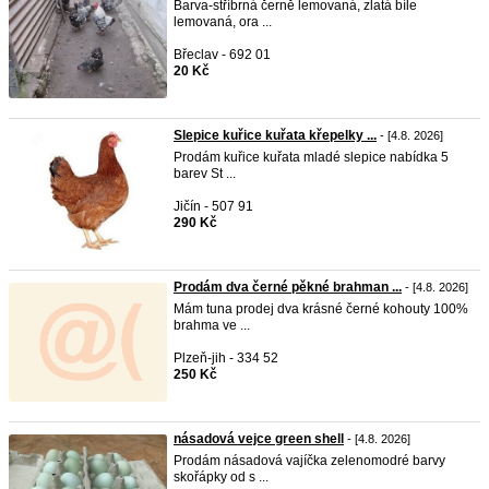
Barva-stříbrná černě lemovaná, zlatá bíle
lemovaná, ora ...
Břeclav - 692 01
20 Kč
Slepice kuřice kuřata křepelky ...
- [4.8. 2026]
Prodám kuřice kuřata mladé slepice nabídka 5
barev St ...
Jičín - 507 91
290 Kč
Prodám dva černé pěkné brahman ...
- [4.8. 2026]
Mám tuna prodej dva krásné černé kohouty 100%
brahma ve ...
Plzeň-jih - 334 52
250 Kč
násadová vejce green shell
- [4.8. 2026]
Prodám násadová vajíčka zelenomodré barvy
skořápky od s ...