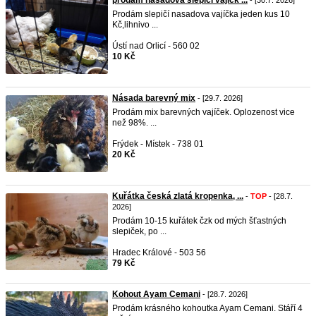
prodám nasadova slepičí vajíčk ...
- [30.7. 2026]
Prodám slepičí nasadova vajíčka jeden kus 10
Kč,lihnivo ...
Ústí nad Orlicí - 560 02
10 Kč
Násada barevný mix
- [29.7. 2026]
Prodám mix barevných vajíček. Oplozenost vice
než 98%. ...
Frýdek - Místek - 738 01
20 Kč
Kuřátka česká zlatá kropenka, ...
-
TOP
- [28.7.
2026]
Prodám 10-15 kuřátek čzk od mých šťastných
slepiček, po ...
Hradec Králové - 503 56
79 Kč
Kohout Ayam Cemani
- [28.7. 2026]
Prodám krásného kohoutka Ayam Cemani. Stáří 4