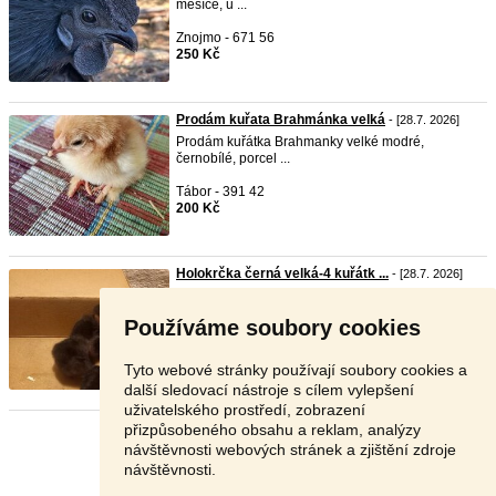
měsíce, u ...
Znojmo - 671 56
250 Kč
Prodám kuřata Brahmánka velká
- [28.7. 2026]
Prodám kuřátka Brahmanky velké modré,
černobílé, porcel ...
Tábor - 391 42
200 Kč
Holokrčka černá velká-4 kuřátk ...
- [28.7. 2026]
Prodám 4ks kuřat čistokrevných Holokrček velkých
černýc ...
Používáme soubory cookies
Písek - 399 01
80 Kč
Tyto webové stránky používají soubory cookies a
další sledovací nástroje s cílem vylepšení
uživatelského prostředí, zobrazení
přizpůsobeného obsahu a reklam, analýzy
Stránka:
1
2
3
Další
návštěvnosti webových stránek a zjištění zdroje
návštěvnosti.