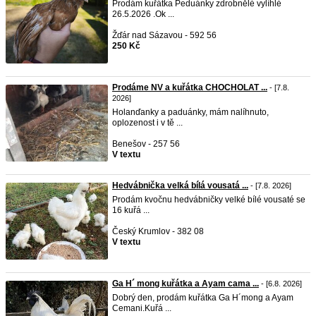
Prodám kuřátka Peduánky zdrobnělé vylíhlé
26.5.2026 .Ok ...
Žďár nad Sázavou - 592 56
250 Kč
Prodáme NV a kuřátka CHOCHOLAT ...
- [7.8.
2026]
Holanďanky a paduánky, mám nalíhnuto,
oplozenost i v tě ...
Benešov - 257 56
V textu
Hedvábnička velká bílá vousatá ...
- [7.8. 2026]
Prodám kvočnu hedvábničky velké bílé vousaté se
16 kuřá ...
Český Krumlov - 382 08
V textu
Ga H´ mong kuřátka a Ayam cama ...
- [6.8. 2026]
Dobrý den, prodám kuřátka Ga H´mong a Ayam
Cemani.Kuřá ...