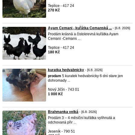
Teplice - 417 24
270 Kč
Ayam Cemani - kuřátka Cemanská ...
- [6.8. 2026]
Prodám krásná a čistokrevná kuřátka Ayam
Cemani -Cemans ...
Teplice - 417 24
180 Kč
kuratka hedvabnicky
- [6.8. 2026]
prodam
5 kuratek hedvabnicky 6 dni stare jen
dohromady ...
Nový Jičín - 743 01
1 000 Kč
Brahmanka velká
- [6.8. 2026]
Prodám 3 – 4 měsíční kuřátka vylíhnutá a
odchovaná přir ...
Jeseník - 790 51