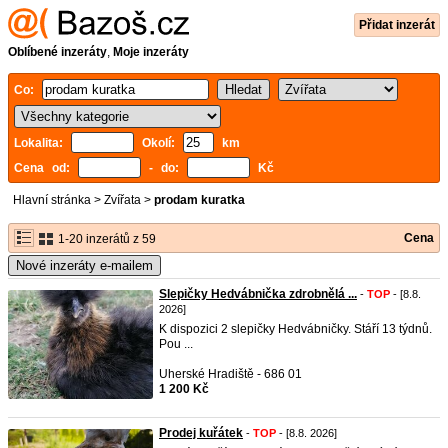
Přidat inzerát
Oblíbené inzeráty
,
Moje inzeráty
Co:
Lokalita:
Okolí:
km
Cena od:
- do:
Kč
Hlavní stránka
>
Zvířata
>
prodam kuratka
Cena
1-20 inzerátů z 59
Nové inzeráty e-mailem
Slepičky Hedvábnička zdrobnělá ...
-
TOP
- [8.8.
2026]
K dispozici 2 slepičky Hedvábničky. Stáří 13 týdnů.
Pou ...
Uherské Hradiště - 686 01
1 200 Kč
Prodej kuřátek
-
TOP
- [8.8. 2026]