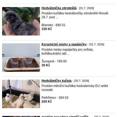
Hedvábnička zdrobnělá
- [31.7. 2026]
Prodám kuřátka hedvábničky zdrobnělé líhnuté
28.7. pod ...
Blansko - 680 01
150 Kč
Keramické misky a napáječky
- [31.7. 2026]
Prodám misky napáječky pro zvířata,
kuřátka,králíci atd ...
Šumperk - 789 85
30 Kč
Hedvábničky kuřata
- [30.7. 2026]
Prodám měsíční kuřátka hedvabnicky EU velké
vousaté
Pelhřimov - 394 03
200 Kč