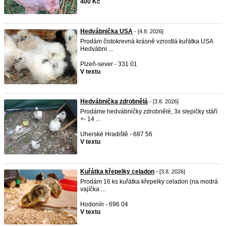
400 Kč
Hedvábnička USA
- [4.8. 2026]
Prodám čistokrevná krásně vzrostlá kuřátka USA
Hedvábni ...
Plzeň-sever - 331 01
V textu
Hedvábnička zdrobnělá
- [3.8. 2026]
Prodáme hedvábničky zdrobnělé, 3x slepičky stáří
+- 14 ...
Uherské Hradiště - 687 56
V textu
Kuřátka křepelky celadon
- [3.8. 2026]
Prodám 16 ks kuřátka křepelky celadon (na modrá
vajíčka ...
Hodonín - 696 04
V textu