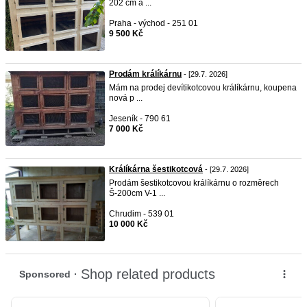
202 cm a ...
Praha - východ - 251 01
9 500 Kč
Prodám králíkárnu
- [29.7. 2026]
Mám na prodej devítikotcovou králíkárnu, koupena
nová p ...
Jeseník - 790 61
7 000 Kč
Králíkárna šestikotcová
- [29.7. 2026]
Prodám šestikotcovou králíkárnu o rozměrech
Š-200cm V-1 ...
Chrudim - 539 01
10 000 Kč