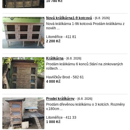
10 780 Kč
Nová králíkárna1-9 kotcová
- [6.8. 2026]
Nová králíkárna 1-9ti kotcová Prodám králíkárnu z
novéh ...
Litoměřice - 411 81
2 200 Kč
Králikárna
- [6.8. 2026]
Prodám králikárnu 6 konců.Stání na zinkovaných
roštech. ...
Havlíčkův Brod - 582 61
4 000 Kč
Prodej králíkárny
- [6.8. 2026]
Prodám dřevěnou králíkárnu o 3 kotcích. Rozměry
v.180cm ...
Litoměřice - 411 33
1 000 Kč