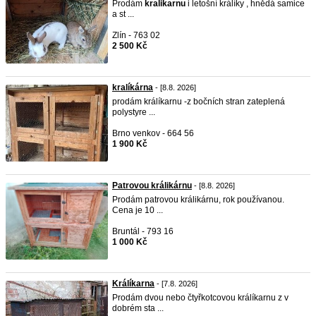
Prodám
kralikarnu
i letošní králíky , hnědá samice
a st ...
Zlín - 763 02
2 500 Kč
kralíkárna
- [8.8. 2026]
prodám králíkarnu -z bočních stran zateplená
polystyre ...
Brno venkov - 664 56
1 900 Kč
Patrovou králikárnu
- [8.8. 2026]
Prodám patrovou králikárnu, rok používanou.
Cena je 10 ...
Bruntál - 793 16
1 000 Kč
Králíkarna
- [7.8. 2026]
Prodám dvou nebo čtyřkotcovou králíkarnu z v
dobrém sta ...