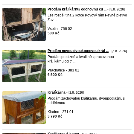
Prodám králíkárnu/ odchovnu ku ...
- [5.8. 2026]
Lze rozdělit na 2 kotce Kovový rám Pevné pletivo
Zav ...
Vsetín - 756 02
500 Kč
Prodám novou dvoukotcovou král ...
- [3.8. 2026]
Prodám precizně a kvalitně zpracovanou
králíkárnu od tr ...
Prachatice - 383 01
6 500 Kč
Králíkárna
- [2.8. 2026]
Prodám zachovalou králíkárnu, dvoupodlažní, s
oddělenou ...
Kladno - 271 01
3 790 Kč