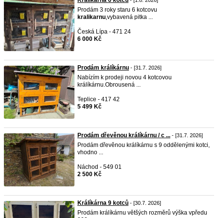
Kralikarna 6 kotcu
- [1.8. 2026]
Prodám 3 roky staru 6 kotcovu
kralikarnu
,vybavená pitka ...
Česká Lípa - 471 24
6 000 Kč
Prodám králíkárnu
- [31.7. 2026]
Nabízím k prodeji novou 4 kotcovou
králíkárnu.Obrousená ...
Teplice - 417 42
5 499 Kč
Prodám dřevěnou králíkárnu / c ...
- [31.7. 2026]
Prodám dřevěnou králíkárnu s 9 oddělenými kotci,
vhodno ...
Náchod - 549 01
2 500 Kč
Králíkárna 9 kotců
- [30.7. 2026]
Prodám králíkárnu většých rozměrů výška vpředu