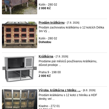
Kolín - 280 02
2 000 Kč
Prodám králíkárnu
- [7.8. 2026]
Prodám zachovalou králíkárnu o 12 kotcích Délka
3m Vý ...
Kolín - 280 02
Dohodou
Králíkárna
- [7.8. 2026]
Prodáme pár měsìců používanou králíkárnu,
dűvod prodeje ...
Praha 9 - 198 00
2 000 Kč
Výroba, králikárna z hliníku , ...
- [6.8. 2026]
Prodám králikárnu s 12 kotci z hliníku a HDF
desky, vel ...
Kladno - 272 01