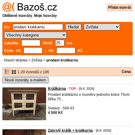
Přidat inzerát
Oblíbené inzeráty
,
Moje inzeráty
Co:
Lokalita:
Okolí:
km
Cena od:
- do:
Kč
Hlavní stránka
>
Zvířata
>
prodam kralikarnu
Cena
1-20 inzerátů z 106
Nové inzeráty e-mailem
Králíkárna
-
TOP
- [9.8. 2026]
Prodám králíkárnu o rozměru jednoho kotce 75cm
šířka 75 ...
Svitavy - 569 43
4 500 Kč
Zakrslý králík + kralikarna
- [8.8. 2026]