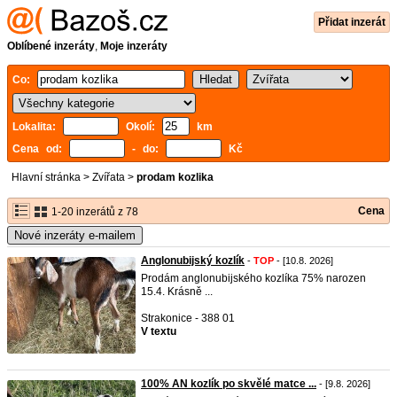
Přidat inzerát
Oblíbené inzeráty
,
Moje inzeráty
Co:
Lokalita:
Okolí:
km
Cena od:
- do:
Kč
Hlavní stránka
>
Zvířata
>
prodam kozlika
Cena
1-20 inzerátů z 78
Nové inzeráty e-mailem
Anglonubijský kozlík
-
TOP
- [10.8. 2026]
Prodám anglonubijského kozlíka 75% narozen
15.4. Krásně ...
Strakonice - 388 01
V textu
100% AN kozlík po skvělé matce ...
- [9.8. 2026]