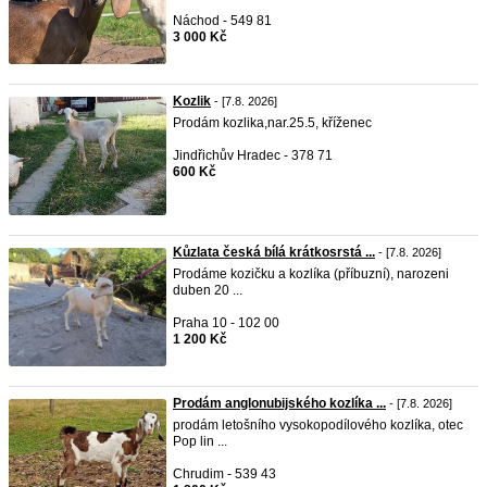
Náchod - 549 81
3 000 Kč
Kozlik
- [7.8. 2026]
Prodám kozlika,nar.25.5, kříženec
Jindřichův Hradec - 378 71
600 Kč
Kůzlata česká bílá krátkosrstá ...
- [7.8. 2026]
Prodáme kozičku a kozlíka (příbuzní), narozeni
duben 20 ...
Praha 10 - 102 00
1 200 Kč
Prodám anglonubijského kozlíka ...
- [7.8. 2026]
prodám letošního vysokopodílového kozlíka, otec
Pop lin ...
Chrudim - 539 43