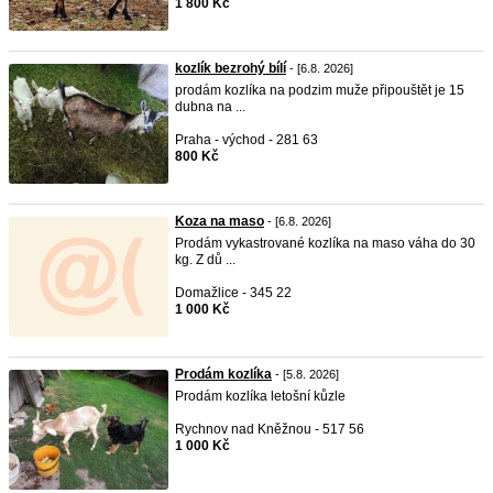
1 800 Kč
kozlík bezrohý bílí
- [6.8. 2026]
prodám kozlíka na podzim muže připouštět je 15
dubna na ...
Praha - východ - 281 63
800 Kč
Koza na maso
- [6.8. 2026]
Prodám vykastrované kozlíka na maso váha do 30
kg. Z dů ...
Domažlice - 345 22
1 000 Kč
Prodám kozlíka
- [5.8. 2026]
Prodám kozlíka letošní kůzle
Rychnov nad Kněžnou - 517 56
1 000 Kč