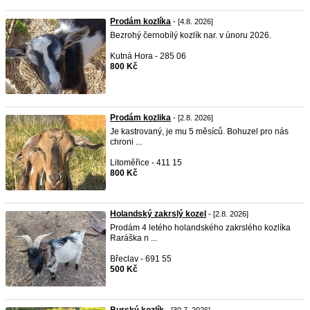
Prodám kozlíka
- [4.8. 2026]
Bezrohý černobílý kozlík nar. v únoru 2026.
Kutná Hora - 285 06
800 Kč
Prodám kozlika
- [2.8. 2026]
Je kastrovaný, je mu 5 měsíců. Bohuzel pro nás
chroni ...
Litoměřice - 411 15
800 Kč
Holandský zakrslý kozel
- [2.8. 2026]
Prodám 4 letého holandského zakrslého kozlíka
Raráška n ...
Břeclav - 691 55
500 Kč