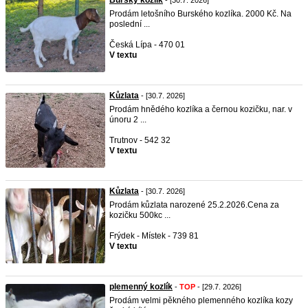
Burský kozlík
- [30.7. 2026]
Prodám letošního Burského kozlíka. 2000 Kč. Na
poslední ...
Česká Lípa - 470 01
V textu
Kůzlata
- [30.7. 2026]
Prodám hnědého kozlíka a černou kozičku, nar. v
únoru 2 ...
Trutnov - 542 32
V textu
Kůzlata
- [30.7. 2026]
Prodám kůzlata narozené 25.2.2026.Cena za
kozičku 500kc ...
Frýdek - Místek - 739 81
V textu
plemenný kozlík
-
TOP
- [29.7. 2026]
Prodám velmi pěkného plemenného kozlíka kozy