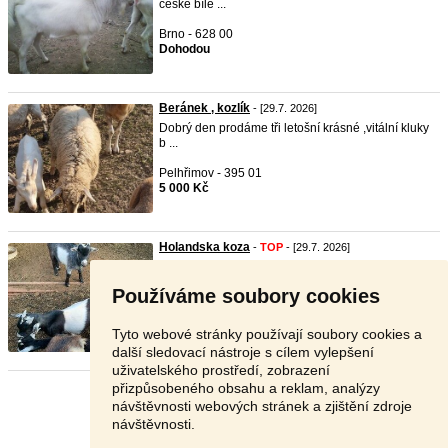
české bílé ...
Brno - 628 00
Dohodou
Beránek , kozlík
- [29.7. 2026]
Dobrý den prodáme tři letošní krásné ,vitální kluky
b ...
Pelhřimov - 395 01
5 000 Kč
Holandska koza
-
TOP
- [29.7. 2026]
Prodám kozlíka staří 5 měsíců
Používáme soubory cookies
Svitavy - 569 22
300 Kč
Tyto webové stránky používají soubory cookies a
další sledovací nástroje s cílem vylepšení
uživatelského prostředí, zobrazení
přizpůsobeného obsahu a reklam, analýzy
Stránka:
1
2
3
Další
návštěvnosti webových stránek a zjištění zdroje
návštěvnosti.