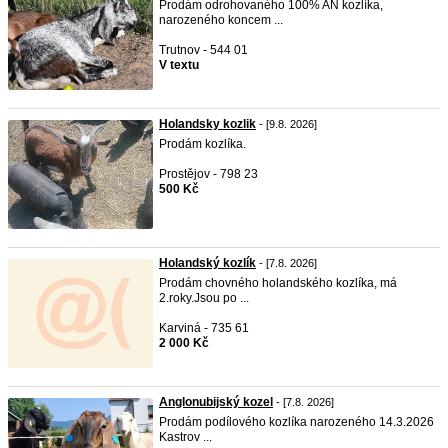
Prodám odrohovaného 100% AN kozlíka,
narozeného koncem ...
Trutnov - 544 01
V textu
Holandsky kozlik
- [9.8. 2026]
Prodám kozlíka.
Prostějov - 798 23
500 Kč
Holandský kozlík
- [7.8. 2026]
Prodám chovného holandského kozlíka, má
2.roky.Jsou po ...
Karviná - 735 61
2 000 Kč
Anglonubijský kozel
- [7.8. 2026]
Prodám podílového kozlíka narozeného 14.3.2026
Kastrov ...