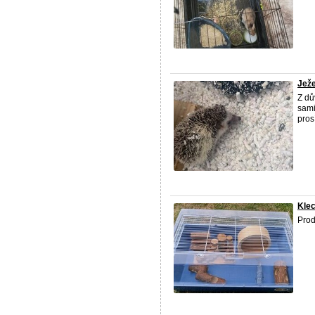
Ježe
Z dů
sami
pros
Klec
Pro