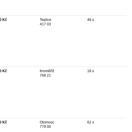
0 Kč
Teplice
46 x
417 03
0 Kč
Kroměříž
18 x
768 21
0 Kč
Olomouc
62 x
779 00