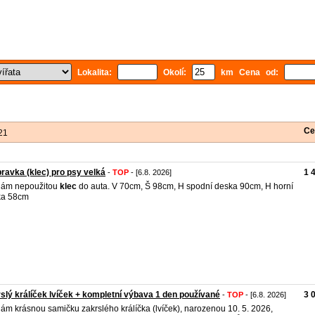
Lokalita:
Okolí:
km Cena od:
Ce
21
ravka (klec) pro psy velká
1 
-
TOP
- [6.8. 2026]
dám nepoužitou
klec
do auta. V 70cm, Š 98cm, H spodní deska 90cm, H horní
ka 58cm
slý králíček lvíček + kompletní výbava 1 den používané
3 
-
TOP
- [6.8. 2026]
ám krásnou samičku zakrslého králíčka (lvíček), narozenou 10. 5. 2026,