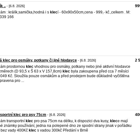
k ..
99
- [6.8. 2026]
ám : králík,samička,hodná i s
klec
í - 60x90x50cm,cena - 999,- kč.,celkem . M:
 339 166
á klec pro osmáky, potkany či jiné hlodavce
2 
- [6.8. 2026]
dám prostornou
klec
vhodnou pro osmáky, potkany nebo jiné aktivní hlodavce
změrech (D 93,5 x Š 63 x V 157,8cm)
klec
byla zakoupena před cca 7 měsíci
 049 Kč. Sloužila pouze osmákům a před prodejem bude důkladně vyčištěna
ipravena pro ...
sportní klec pro psy 75cm
40
- [6.8. 2026]
ám transportní
klec
pro psa 75cm na délku, k dispozici dva kusy,
klec
e mají
é známky používání, jedna na polepené dno ze spodní strany jinak v pořádku
bez vady 400Kč
klec
s vadou 300kč Předání v Brně