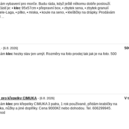
ám vybavení pro morče. Budu ráda, když ještě někomu dobře poslouží.
ástí je: •
klec
95x57cm • přepravní box, • zbytek sena, • zbytek granulí
ele-Laga, • pítko, • miska, • koule na seno, • kleštičky na drápky. Prodávám
 ...
c
50
- [6.8. 2026]
dám
klec
hezky stav jen umýt. Rozměry na foto prodej tak jak je na foto. 500
c pro křepelky CIMUKA
V 
- [6.8. 2026]
dám
klec
pro křepelky CIMUKA 3 patra, 1 rok používané, přidám krabičky na
čka, nůžky a jiné doplňky. Cena 9000Kč nebo dohodou. Tel. 606299945.
hod