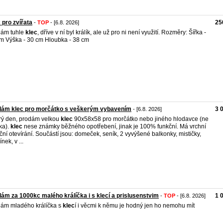
 pro zvířata
25
-
TOP
- [6.8. 2026]
dám tuhle
klec
, dříve v ní byl králík, ale už pro ni není využití. Rozměry: Šířka -
m Výška - 30 cm Hloubka - 38 cm
dám klec pro morčátko s veškerým vybavením
3 
- [6.8. 2026]
ý den, prodám velkou
klec
90x58x58 pro morčátko nebo jiného hlodavce (ne
ka).
klec
nese známky běžného opotřebení, jinak je 100% funkční. Má vrchní
ční otevírání. Součástí jsou: domeček, seník, 2 vyvýšené balkonky, mističky,
nek, v ...
ám za 1000kc malého králíčka i s klecí a prislusenstvim
1 
-
TOP
- [6.8. 2026]
ám mladého králíčka s
klec
í i věcmi k němu je hodný jen ho nemohu mít