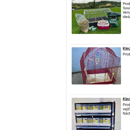
Prod
Souč
Vers
ideál
Kle
Pro
Kle
Pro
vají
Nác