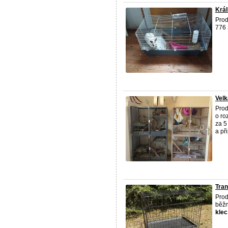
Králí
Prod
776
Velk
Pro
o ro
za 5
a př
Tran
Prod
běžn
klec