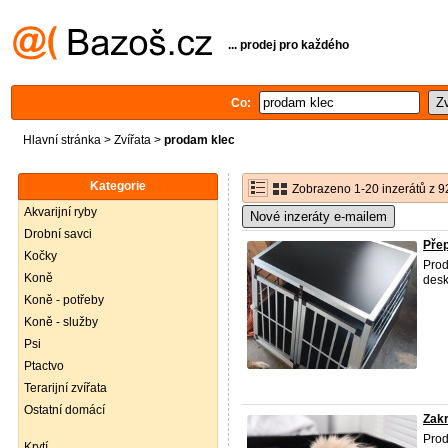
... prodej pro každého
Co:
Hlavní stránka
>
Zvířata
>
prodam klec
Kategorie
Zobrazeno 1-20 inzerátů z 9
Akvarijní ryby
Nové inzeráty e-mailem
Drobní savci
Přep
Kočky
Pro
Koně
des
Koně - potřeby
Koně - služby
Psi
Ptactvo
Terarijní zvířata
Ostatní domácí
Zakr
Prod
Krytí