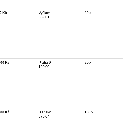
0 Kč
Vyškov
89 x
682 01
000 Kč
Praha 9
20 x
190 00
000 Kč
Blansko
103 x
679 04