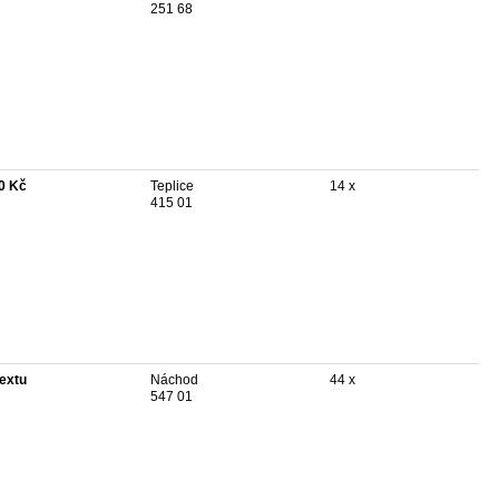
251 68
0 Kč
Teplice
14 x
415 01
textu
Náchod
44 x
547 01