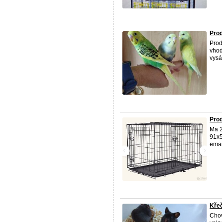
Prod
Prod
vhod
vysá
Prod
Ma 2
91x5
emai
Kře
Chov