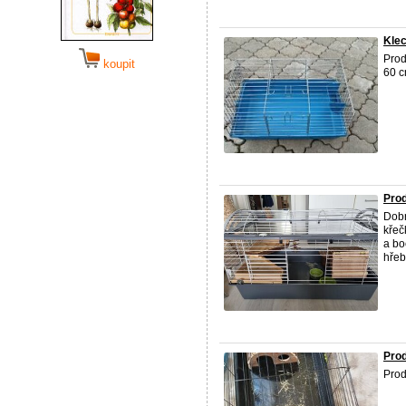
Klec
Pro
koupit
60 c
Pro
Dobr
křeč
a bo
hřebí
Prod
Prod