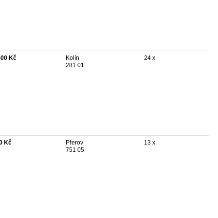
500 Kč
Kolín
24 x
281 01
0 Kč
Přerov
13 x
751 05