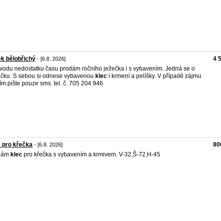
k bělobřichý
4 
- [6.8. 2026]
vodu nedostatku času prodám ročního ježečka i s vybavením. Jedná se o
čku. S sebou si odnese vybavenou
klec
i krmení a pelíšky. V případě zájmu
ím pište pouze sms. tel. č. 705 204 946
 pro křečka
80
- [6.8. 2026]
dám
klec
pro křečka s vybavením a krmivem. V-32,Š-72,H-45