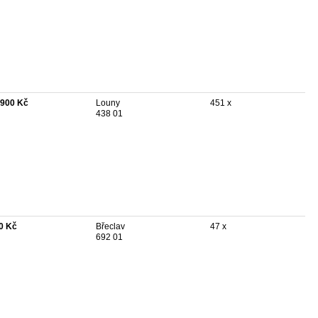
 900 Kč
Louny
451 x
438 01
0 Kč
Břeclav
47 x
692 01