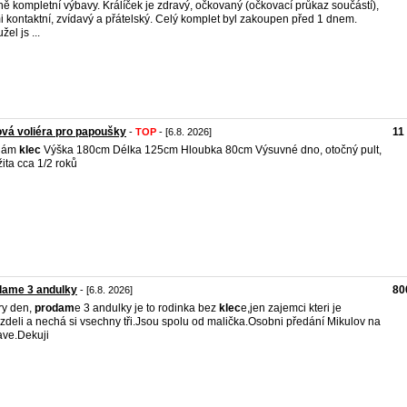
ně kompletní výbavy. Králíček je zdravý, očkovaný (očkovací průkaz součástí),
i kontaktní, zvídavý a přátelský. Celý komplet byl zakoupen před 1 dnem.
el js ...
vá voliéra pro papoušky
11
-
TOP
- [6.8. 2026]
dám
klec
Výška 180cm Délka 125cm Hloubka 80cm Výsuvné dno, otočný pult,
ita cca 1/2 roků
dame 3 andulky
80
- [6.8. 2026]
ry den,
prodam
e 3 andulky je to rodinka bez
klec
e,jen zajemci kteri je
zdeli a nechá si vsechny tři.Jsou spolu od malička.Osobni předání Mikulov na
ve.Dekuji