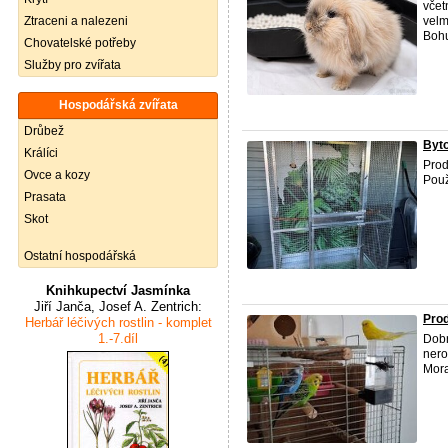
včet
Ztraceni a nalezeni
velm
Bohuž
Chovatelské potřeby
Služby pro zvířata
Hospodářská zvířata
Drůbež
Byto
Králíci
Pro
Ovce a kozy
Použ
Prasata
Skot
Ostatní hospodářská
Knihkupectví Jasmínka
Jiří Janča, Josef A. Zentrich:
Pro
Herbář léčivých rostlin - komplet
1.-7.díl
Dob
nero
Mora