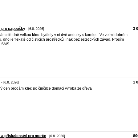
c pro papoušky
3 
- [6.8. 2026]
ám středně velkou
klec
, bydlely v ní dvě andulky s korelou. Ve velmi dobrém
u, dno je flekaté od čistících prostředků jinak bez estetických závad. Prosím
e SMS.
c
1 
- [6.8. 2026]
rý den prodám
klec
po činčilce domací výroba ze dřeva
 a příslušenství pro morče
80
- [6.8. 2026]