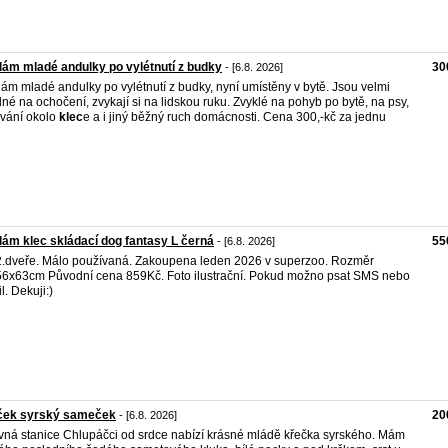
ám mladé andulky po vylétnutí z budky
30
- [6.8. 2026]
ám mladé andulky po vylétnutí z budky, nyní umístěny v bytě. Jsou velmi
né na ochočení, zvykají si na lidskou ruku. Zvyklé na pohyb po bytě, na psy,
vání okolo
klec
e a i jiný běžný ruch domácnosti. Cena 300,-kč za jednu
ám klec skládací dog fantasy L černá
55
- [6.8. 2026]
.dveře. Málo používaná. Zakoupena leden 2026 v superzoo. Rozměr
6x63cm Původní cena 859Kč. Foto ilustrační. Pokud možno psat SMS nebo
l. Dekuji:)
ček syrský sameček
20
- [6.8. 2026]
ná stanice Chlupáčci od srdce nabízí krásné mládě křečka syrského. Mám