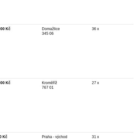
000 Kč
Domažlice
36 x
345 06
000 Kč
Kroměříž
27 x
767 01
0 Kč
Praha - východ
31 x