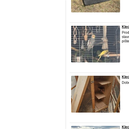
Kle
Prod
stav
pišt
Kle
Dob
Klec