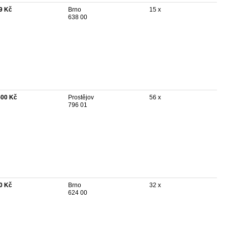
9 Kč
Brno
15 x
638 00
500 Kč
Prostějov
56 x
796 01
0 Kč
Brno
32 x
624 00