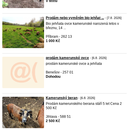
V textu
Prodám nebo vyměním bio jehňat ...
- [7.8. 2026]
Bio jehňata ovce kamerunské narozená letos v
březnu, 14 ...
Příbram - 262 13
1 000 Kč
prodám kamerunské ovce
- [6.8. 2026]
prodám kamerunské ovce a jehňata
Benešov - 257 01
Dohodou
Kamerunský beran
- [6.8. 2026]
Prodám kamerunského berana stáří 5 let Cena 2
500 Kč
Jihlava - 588 51
2 500 Kč