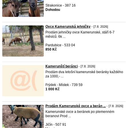
Strakonice - 387 16
Dohodou
Ovce Kamerunská jehničky
- [7.8. 2026]
Prodám jehničky ovce Kamerunské, stáří 6-7
měsíců. 6k ...
Pardubice - 533 04
850 Kč
Kamerunští beránci
- [7.8. 2026]
Prodám dva letošní kamerunské beránky každého
za 1000,- ...
Frýdek - Místek - 739 59
1 000 Kč
Prodám Kamerunské ovce a berán ...
- [7.8. 2026]
Kamerunské ovce a beránek po plemenném
beranovi Prod ...
Jičín - 507 91