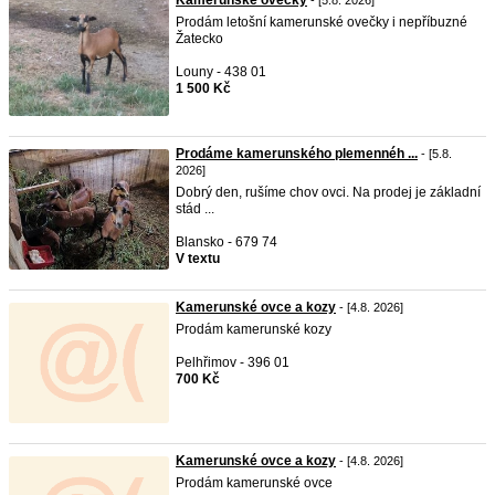
Kamerunské ovečky
- [5.8. 2026]
Prodám letošní kamerunské ovečky i nepříbuzné
Žatecko
Louny - 438 01
1 500 Kč
Prodáme kamerunského plemennéh ...
- [5.8.
2026]
Dobrý den, rušíme chov ovci. Na prodej je základní
stád ...
Blansko - 679 74
V textu
Kamerunské ovce a kozy
- [4.8. 2026]
Prodám kamerunské kozy
Pelhřimov - 396 01
700 Kč
Kamerunské ovce a kozy
- [4.8. 2026]
Prodám kamerunské ovce