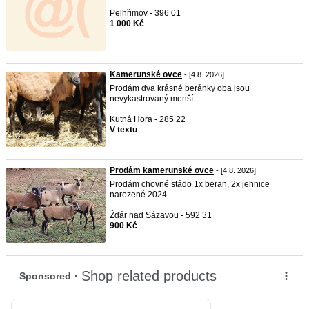
Pelhřimov - 396 01
1 000 Kč
Kamerunské ovce
- [4.8. 2026]
Prodám dva krásné beránky oba jsou
nevykastrovaný menší ...
Kutná Hora - 285 22
V textu
Prodám kamerunské ovce
- [4.8. 2026]
Prodám chovné stádo 1x beran, 2x jehnice
narozené 2024 ...
Žďár nad Sázavou - 592 31
900 Kč