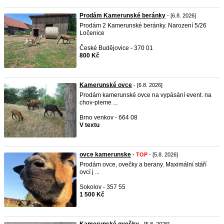
Prodám Kamerunské beránky
- [6.8. 2026]
Prodám 2 Kamerunské beránky. Narození 5/26
Ločenice
České Budějovice - 370 01
800 Kč
Kamerunské ovce
- [6.8. 2026]
Prodám kamerunské ovce na vypásání event. na
chov-pleme ...
Brno venkov - 664 08
V textu
ovce kamerunske
-
TOP
- [5.8. 2026]
Prodám ovce, ovečky a berany. Maximální stáří
ovcí j ...
Sokolov - 357 55
1 500 Kč