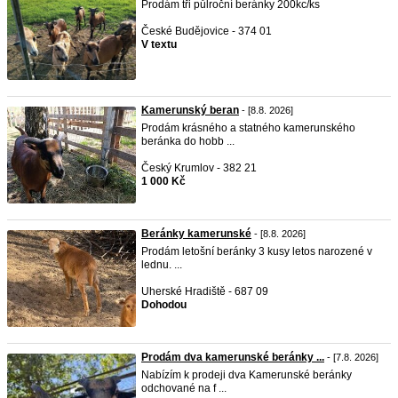
Prodám tři půlroční beránky 200kc/ks
České Budějovice - 374 01
V textu
Kamerunský beran
- [8.8. 2026]
Prodám krásného a statného kamerunského
beránka do hobb ...
Český Krumlov - 382 21
1 000 Kč
Beránky kamerunské
- [8.8. 2026]
Prodám letošní beránky 3 kusy letos narozené v
lednu. ...
Uherské Hradiště - 687 09
Dohodou
Prodám dva kamerunské beránky ...
- [7.8. 2026]
Nabízím k prodeji dva Kamerunské beránky
odchované na f ...