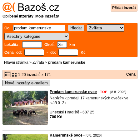
Přidat inzerát
Oblíbené inzeráty
,
Moje inzeráty
Co:
Lokalita:
Okolí:
km
Cena od:
- do:
Kč
Hlavní stránka
>
Zvířata
>
prodam kamerunske
Cena
1-20 inzerátů z 171
Nové inzeráty e-mailem
Prodám kamerunské ovce
-
TOP
- [8.8. 2026]
Nabízím k prodeji 17 kamerunských oveček ve
stáří 0–2 r ...
Uherské Hradiště - 687 25
700 Kč
Kamerunské ovce
- [8.8. 2026]