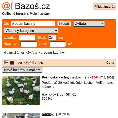
Přidat inzerát
Oblíbené inzeráty
,
Moje inzeráty
Co:
Lokalita:
Okolí:
km
Cena od:
- do:
Kč
Hlavní stránka
>
Zvířata
>
prodam kachny
Cena
1-20 inzerátů z 226
Nové inzeráty e-mailem
Pekingské kachny na dokrmení
-
TOP
- [7.8. 2026]
Prodám až 30 kusů letošních kachen. Větší, menší,
máme ...
Havlíčkův Brod - 584 01
300 Kč
Kachny
- [6.8. 2026]