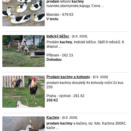
prodam
letosni
kachny
ruanske,starorynske,kajugy. Cena ...
Blansko - 679 63
V textu
Indický běžec
- [6.8. 2026]
Prodám
kachny
, Indické běžce. Stáří 6 měsíců. K
dispozi ...
Příbram - 262 23
Dohodou
Prodam kachny a kohouty
- [6.8. 2026]
prodam kachny dvouletý 4x kohouty roční 2x kus
250
Praha - východ - 281 62
250 Kč
Kachny
- [6.8. 2026]
prodam
kachny
a kačery, viz. foto. Kachna 300Kč,
kačer ...