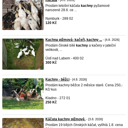
Kačata
- [4.8. 2026]
Prodám letošní káčata
kachny
pyžamové
narozené 28.6. ce ...
Nymburk - 289 02
120 Kč
Kachna pižmová- kačeři, kachny ...
- [4.8. 2026]
Prodám čínské bílé
kachny
a kačery v jateční
velikosti, ...
Ústí nad Labem - 400 02
300 Kč
Kachny - běžci
- [4.8. 2026]
Prodám kachny běžce 2 měsíce staré. Cena 250,-
Kč/ kus
Kladno - 272 01
250 Kč
Káčata kachny pižmové.
- [3.8. 2026]
Prodám 19 bílých čínských káčat, vylíhlá 1.8. cena