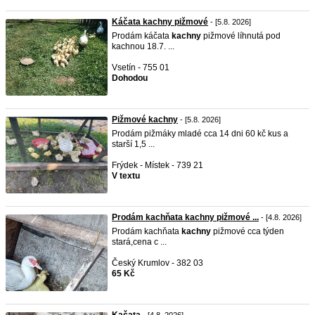
Káčata kachny pižmové
- [5.8. 2026]
Prodám káčata
kachny
pižmové líhnutá pod
kachnou 18.7. ...
Vsetín - 755 01
Dohodou
Pižmové kachny
- [5.8. 2026]
Prodám pižmáky mladé cca 14 dni 60 kč kus a
starší 1,5 ...
Frýdek - Místek - 739 21
V textu
Prodám kachňata kachny pižmové ...
- [4.8. 2026]
Prodám kachňata
kachny
pižmové cca týden
stará,cena c ...
Český Krumlov - 382 03
65 Kč