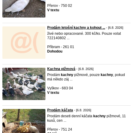
Přerov - 750 02
V textu
Prodám letošní kachny a kohout ...
- [6.8. 2026]
živé nebo opracované. 300 kč/ks. Pouze volat
722140802 ...
Příbram - 261 01
Dohodou
Kachna pižmová
- [6.8. 2026]
Prodám
kachny
pižmové, pouze
kachny
, pokud
má někdo záj ...
Vyškov - 683 04
V textu
Prodám káčata
- [6.8. 2026]
Prodám deseti denní káčata
kachny
pižmové, 11
kusů, cen ...
Přerov - 751 24