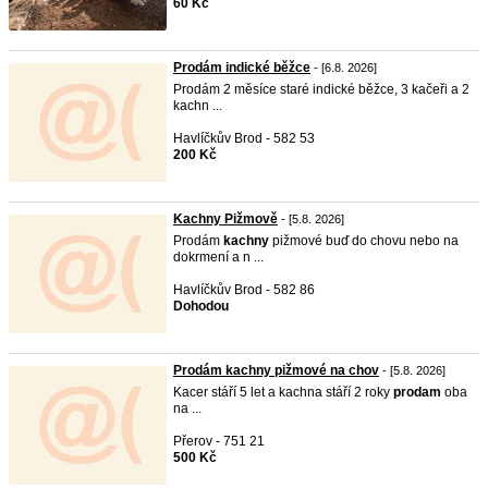
60 Kč
Prodám indické běžce
- [6.8. 2026]
Prodám 2 měsíce staré indické běžce, 3 kačeři a 2
kachn ...
Havlíčkův Brod - 582 53
200 Kč
Kachny Pižmově
- [5.8. 2026]
Prodám
kachny
pižmové buď do chovu nebo na
dokrmení a n ...
Havlíčkův Brod - 582 86
Dohodou
Prodám kachny pižmové na chov
- [5.8. 2026]
Kacer stáří 5 let a kachna stáří 2 roky
prodam
oba
na ...
Přerov - 751 21
500 Kč