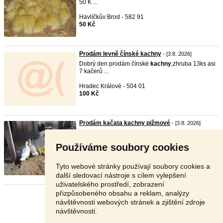
50 K ...
Havlíčkův Brod - 582 91
50 Kč
Prodám levně čínské kachny
- [3.8. 2026]
Dobrý den prodám čínské
kachny
,zhruba 13ks asi
7 kačerů ...
Hradec Králové - 504 01
100 Kč
Prodám kačata kachny pižmové
- [3.8. 2026]
Prodám kačata
kachny
pižmové. Stáří týden a
více. Možno ...
Používáme soubory cookies
Chrudim - 537 01
V textu
Tyto webové stránky používají soubory cookies a
další sledovací nástroje s cílem vylepšení
uživatelského prostředí, zobrazení
přizpůsobeného obsahu a reklam, analýzy
Stránka:
1
2
3
Další
návštěvnosti webových stránek a zjištění zdroje
návštěvnosti.