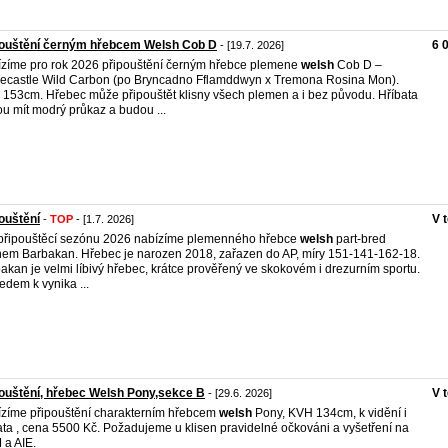
pouštění černým hřebcem Welsh Cob D
6 
- [19.7. 2026]
zíme pro rok 2026 připouštění černým hřebce plemene
welsh
Cob D –
ecastle Wild Carbon (po Bryncadno Fflamddwyn x Tremona Rosina Mon).
153cm. Hřebec může připouštět klisny všech plemen a i bez původu. Hříbata
u mít modrý průkaz a budou ...
ouštění
V 
-
TOP
- [1.7. 2026]
připouštěcí sezónu 2026 nabízíme plemenného hřebce
welsh
part-bred
em Barbakan. Hřebec je narozen 2018, zařazen do AP, míry 151-141-162-18.
akan je velmi líbivý hřebec, krátce prověřený ve skokovém i drezurním sportu.
edem k vynika ...
ouštění, hřebec Welsh Pony,sekce B
V 
- [29.6. 2026]
zíme připouštění charakterním hřebcem
welsh
Pony, KVH 134cm, k vidění i
ata , cena 5500 Kč. Požadujeme u klisen pravidelné očkováni a vyšetření na
a AIE.