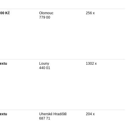
000 Kč
Olomouc
256 x
779 00
textu
Louny
1302 x
440 01
textu
Uherské Hradiště
204 x
687 71