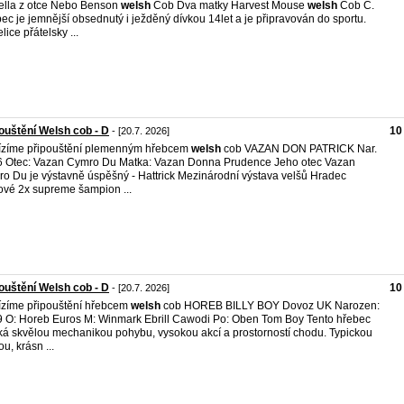
ella z otce Nebo Benson
welsh
Cob Dva matky Harvest Mouse
welsh
Cob C.
ec je jemnější obsednutý i ježděný dívkou 14let a je připravován do sportu.
lice přátelsky ...
ouštění Welsh cob - D
10
- [20.7. 2026]
zíme připouštění plemenným hřebcem
welsh
cob VAZAN DON PATRICK Nar.
 Otec: Vazan Cymro Du Matka: Vazan Donna Prudence Jeho otec Vazan
o Du je výstavně úspěšný - Hattrick Mezinárodní výstava velšů Hradec
ové 2x supreme šampion ...
ouštění Welsh cob - D
10
- [20.7. 2026]
zíme připouštění hřebcem
welsh
cob HOREB BILLY BOY Dovoz UK Narozen:
 O: Horeb Euros M: Winmark Ebrill Cawodi Po: Oben Tom Boy Tento hřebec
ká skvělou mechanikou pohybu, vysokou akcí a prostorností chodu. Typickou
u, krásn ...