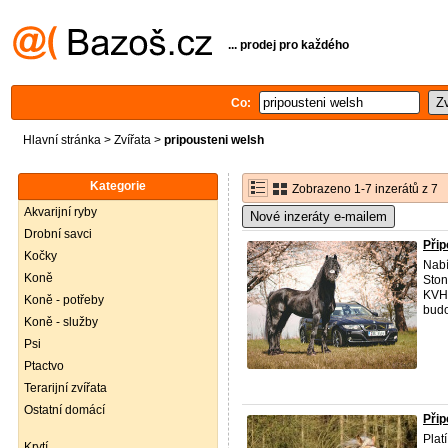
... prodej pro každého
Co:
Hlavní stránka
>
Zvířata
>
pripousteni welsh
Kategorie
Zobrazeno 1-7 inzerátů z 7
Akvarijní ryby
Nové inzeráty e-mailem
Drobní savci
Při
Kočky
Nabí
Koně
Ston
KVH 
Koně - potřeby
budo
Koně - služby
Psi
Ptactvo
Terarijní zvířata
Ostatní domácí
Přip
Plat
Krytí