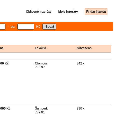
Oblíbené inzeráty
Moje inzeráty
Přidat inzerát
- do:
Kč
na
Lokalita
Zobrazeno
000 Kč
Olomouc
342 x
783 97
 000 Kč
Šumperk
230 x
789 01