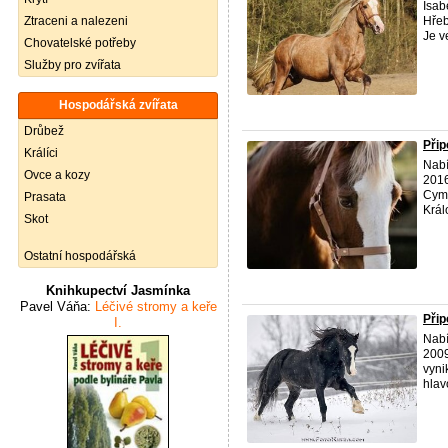
Isab
Ztraceni a nalezeni
Hřeb
Je ve
Chovatelské potřeby
Služby pro zvířata
Hospodářská zvířata
Drůbež
Přip
Králíci
Nabí
Ovce a kozy
2016
Cymr
Prasata
Král
Skot
Ostatní hospodářská
Knihkupectví Jasmínka
Pavel Váňa:
Léčivé stromy a keře
Přip
I.
Nabí
2009
vyni
hlavo