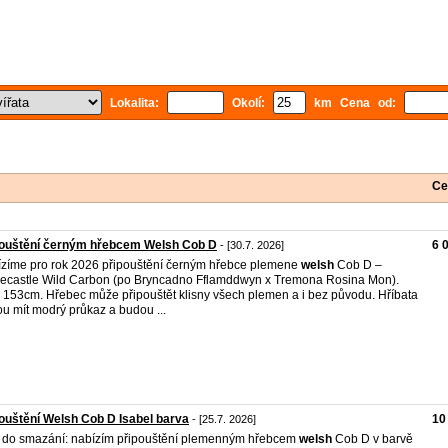
Lokalita:
Okolí:
km Cena od:
Ce
pouštění černým hřebcem Welsh Cob D
6 
- [30.7. 2026]
zíme pro rok 2026 připouštění černým hřebce plemene
welsh
Cob D –
ecastle Wild Carbon (po Bryncadno Fflamddwyn x Tremona Rosina Mon).
153cm. Hřebec může připouštět klisny všech plemen a i bez původu. Hříbata
u mít modrý průkaz a budou ...
ouštění Welsh Cob D Isabel barva
10
- [25.7. 2026]
í do smazání: nabízím připouštění plemenným hřebcem
welsh
Cob D v barvě