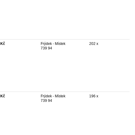
 Kč
Frýdek - Místek
202 x
739 94
 Kč
Frýdek - Místek
196 x
739 94