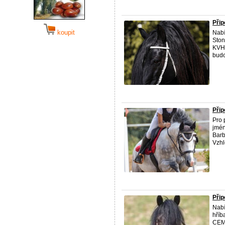
Při
koupit
Nabí
Ston
KVH 
budo
Přip
Pro 
jmén
Barb
Vzhl
Přip
Nabí
hříb
CEM 