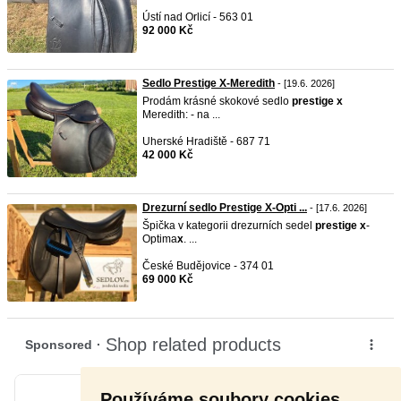
Ústí nad Orlicí - 563 01
92 000 Kč
Sedlo Prestige X-Meredith
- [19.6. 2026]
Prodám krásné skokové sedlo
prestige
x
Meredith: - na ...
Uherské Hradiště - 687 71
42 000 Kč
Drezurní sedlo Prestige X-Opti ...
- [17.6. 2026]
Špička v kategorii drezurních sedel
prestige
x
-
Optima
x
. ...
České Budějovice - 374 01
69 000 Kč
Používáme soubory cookies