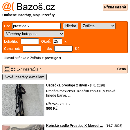
Přidat inzerát
Oblíbené inzeráty
,
Moje inzeráty
Co:
Lokalita:
Okolí:
km
Cena od:
- do:
Kč
Hlavní stránka
>
Zvířata
>
prestige x
Cena
1-7 inzerátů z 7
Nové inzeráty e-mailem
Uzdečka prestige x dyon
- [4.8. 2026]
Prodám me
x
ickou uzdečku cob-full, v tmavě
hnědé barvě. ...
Přerov - 750 02
800 Kč
Koňské sedlo Prestige X-Meredi ...
- [14.7. 2026]