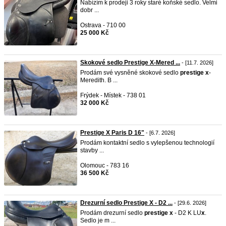
Nabízím k prodeji 3 roky staré koňské sedlo. Velmi
dobr ...
Ostrava - 710 00
25 000 Kč
Skokové sedlo Prestige X-Mered ...
- [11.7. 2026]
Prodám své vysněné skokové sedlo
prestige
x
-
Meredith. B ...
Frýdek - Místek - 738 01
32 000 Kč
Prestige X Paris D 16"
- [6.7. 2026]
Prodám kontaktní sedlo s vylepšenou technologií
stavby ...
Olomouc - 783 16
36 500 Kč
Drezurní sedlo Prestige X - D2 ...
- [29.6. 2026]
Prodám drezurní sedlo
prestige
x
- D2 K LU
x
.
Sedlo je m ...