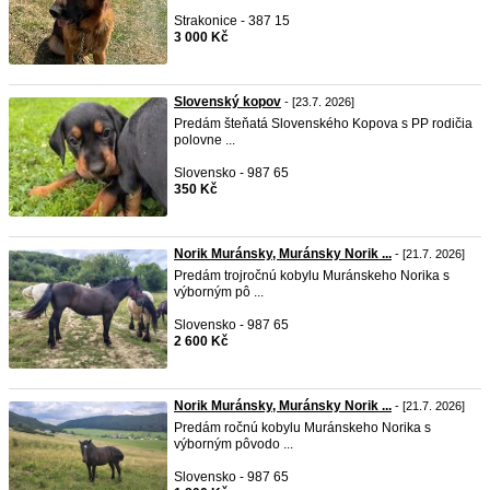
Strakonice - 387 15
3 000 Kč
Slovenský kopov
- [23.7. 2026]
Predám šteňatá Slovenského Kopova s PP rodičia
polovne ...
Slovensko - 987 65
350 Kč
Norik Muránsky, Muránsky Norik ...
- [21.7. 2026]
Predám trojročnú kobylu Muránskeho Norika s
výborným pô ...
Slovensko - 987 65
2 600 Kč
Norik Muránsky, Muránsky Norik ...
- [21.7. 2026]
Predám ročnú kobylu Muránskeho Norika s
výborným pôvodo ...
Slovensko - 987 65