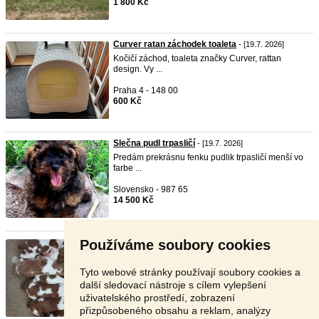
1 800 Kč
Curver ratan záchodek toaleta
- [19.7. 2026]
Kočičí záchod, toaleta značky Curver, rattan
design. Vy ...
Praha 4 - 148 00
600 Kč
Slečna pudl trpasličí
- [19.7. 2026]
Predám prekrásnu fenku pudlik trpasličí menší vo
farbe ...
Slovensko - 987 65
14 500 Kč
Používáme soubory cookies
welsh
- [2.7. 2026]
Predám šteňatá welshspringer spaniela po
poľovne vedený ...
Tyto webové stránky používají soubory cookies a
další sledovací nástroje s cílem vylepšení
Slovensko - 987 65
uživatelského prostředí, zobrazení
Dohodou
přizpůsobeného obsahu a reklam, analýzy