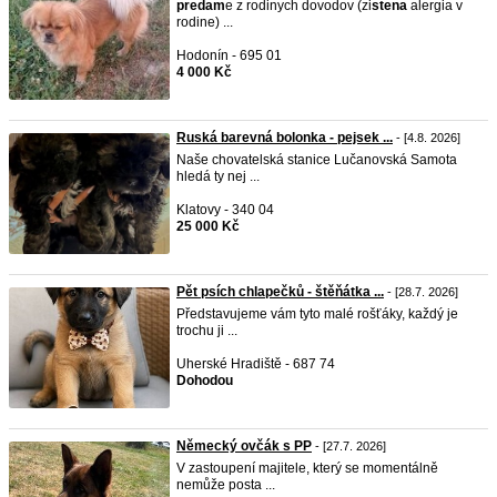
predam
e z rodinych dovodov (zi
stena
alergia v
rodine) ...
Hodonín - 695 01
4 000 Kč
Ruská barevná bolonka - pejsek ...
- [4.8. 2026]
Naše chovatelská stanice Lučanovská Samota
hledá ty nej ...
Klatovy - 340 04
25 000 Kč
Pět psích chlapečků - štěňátka ...
- [28.7. 2026]
Představujeme vám tyto malé rošťáky, každý je
trochu ji ...
Uherské Hradiště - 687 74
Dohodou
Německý ovčák s PP
- [27.7. 2026]
V zastoupení majitele, který se momentálně
nemůže posta ...