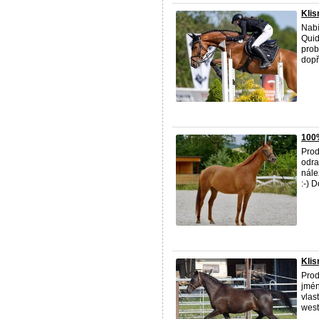
Klis
Nabí
Quid
prob
dopře
100
Prod
odra
nále
:-) D
Kli
Prod
jmén
vlas
west