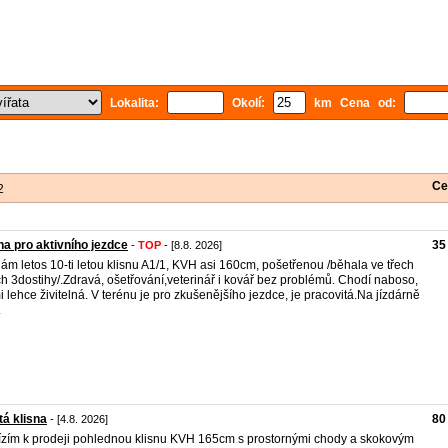
Lokalita:
Okolí:
km Cena od:
Ce
2
na pro aktivního jezdce
35
-
TOP
- [8.8. 2026]
ám letos 10-ti letou klisnu A1/1, KVH asi 160cm, pošetřenou /běhala ve třech
ch 3dostihy/.Zdravá, ošetřování,veterinář i kovář bez problémů. Chodí naboso,
i lehce živitelná. V terénu je pro zkušenějšího jezdce, je pracovitá.Na jízdárně
.
tá klisna
80
- [4.8. 2026]
zím k prodeji pohlednou klisnu KVH 165cm s prostornými chody a skokovým