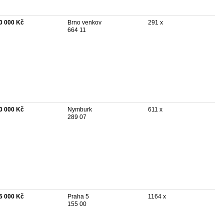
0 000 Kč
Brno venkov
291 x
664 11
0 000 Kč
Nymburk
611 x
289 07
5 000 Kč
Praha 5
1164 x
155 00