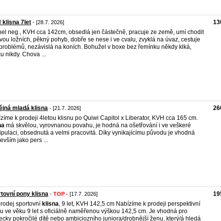
klisna 7let
13
- [28.7. 2026]
el neg., KVH cca 142cm, obsedlá jen částečně, pracuje ze země, umí chodit
vou ložních, pěkný pohyb, dobře se nese i ve cvalu, zvyklá na úvaz, cestuje
problémů, nezávislá na koních. Bohužel v boxe bez řemínku někdy klká,
u nikdy. Chova ...
jná mladá klisna
26
- [21.7. 2026]
zíme k prodeji 4letou klisnu po Quiwi Capitol x Liberator, KVH cca 165 cm.
na
má skvělou, vyrovnanou povahu, je hodná na ošetřování i ve veškeré
pulaci, obsednutá a velmi pracovitá. Díky vynikajícímu původu je vhodná
evším jako pers ...
tovní pony klisna
19
-
TOP
- [17.7. 2026]
rodej sportovní
klisna
, 9 let, KVH 142,5 cm Nabízíme k prodeji perspektivní
nu ve věku 9 let s oficiálně naměřenou výškou 142,5 cm. Je vhodná pro
ecky pokročilé dítě nebo ambiciozního juniora/drobnější ženu, který/á hledá