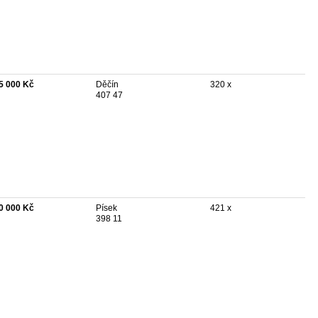
5 000 Kč
Děčín
320 x
407 47
0 000 Kč
Písek
421 x
398 11