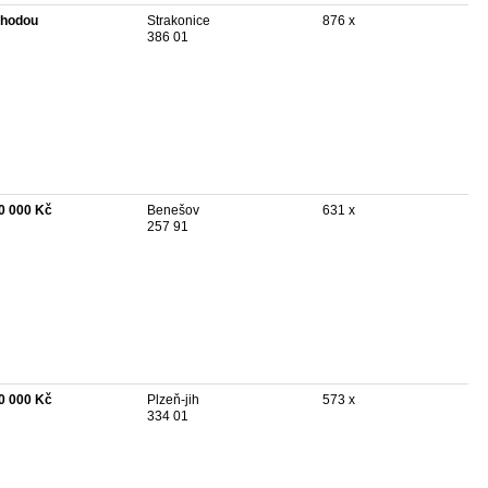
hodou
Strakonice
876 x
386 01
0 000 Kč
Benešov
631 x
257 91
0 000 Kč
Plzeň-jih
573 x
334 01