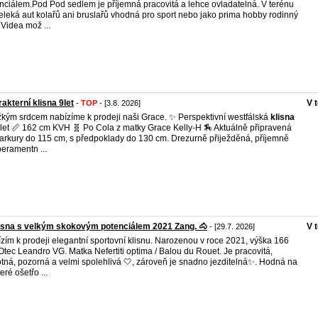
nciálem.Pod Pod sedlem je příjemná pracovitá a lehce ovladatelná. V terénu
eleká aut kolařů ani bruslařů vhodná pro sport nebo jako prima hobby rodinný
 Videa mož ...
akterní klisna 9let
V 
-
TOP
- [3.8. 2026]
žkým srdcem nabízíme k prodeji naši Grace. ✨ Perspektivní westfálská
klisna
 let 📏 162 cm KVH 🧬 Po Cola z matky Grace Kelly-H 🏇 Aktuálně připravená
arkury do 115 cm, s předpoklady do 130 cm. Drezurně přiježděná, příjemně
eramentn ...
isna s velkým skokovým potenciálem 2021 Zang. 🐴
V 
- [29.7. 2026]
zím k prodeji elegantní sportovní klisnu. Narozenou v roce 2021, výška 166
Otec Leandro VG. Matka Nefertiti optima / Balou du Rouet. Je pracovitá,
tná, pozorná a velmi spolehlivá 🤍, zároveň je snadno jezditelná✨. Hodná na
eré ošetřo ...