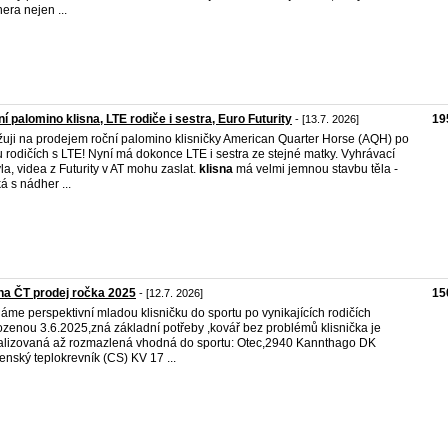
nera nejen ...
í palomino klisna, LTE rodiče i sestra, Euro Futurity
19
- [13.7. 2026]
uji na prodejem roční palomino klisničky American Quarter Horse (AQH) po
 rodičích s LTE! Nyní má dokonce LTE i sestra ze stejné matky. Vyhrávací
la, videa z Futurity v AT mohu zaslat.
klisna
má velmi jemnou stavbu těla -
ká s nádher ...
na ČT prodej ročka 2025
15
- [12.7. 2026]
áme perspektivní mladou klisničku do sportu po vynikajících rodičích
ozenou 3.6.2025,zná základní potřeby ,kovář bez problémů klisnička je
alizovaná až rozmazlená vhodná do sportu: Otec,2940 Kannthago DK
enský teplokrevník (CS) KV 17 ...