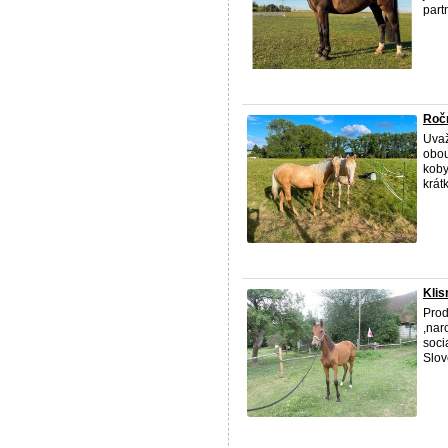
part
Ročn
Uvaž
obou
koby
krát
Klis
Prod
,nar
soci
Slov