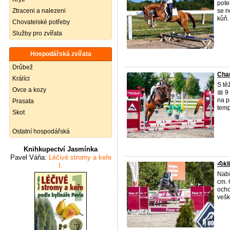
pote
Ztraceni a nalezeni
se n
kůň.
Chovatelské potřeby
Služby pro zvířata
Hospodářská zvířata
Drůbež
Char
Králíci
S tě
Ovce a kozy
📅 9
na p
Prasata
temp
Skot
Ostatní hospodářská
Knihkupectví Jasmínka
Pavel Váňa:
Léčivé stromy a keře
🐴kl
I.
Nabí
cm. 
ocho
vešk