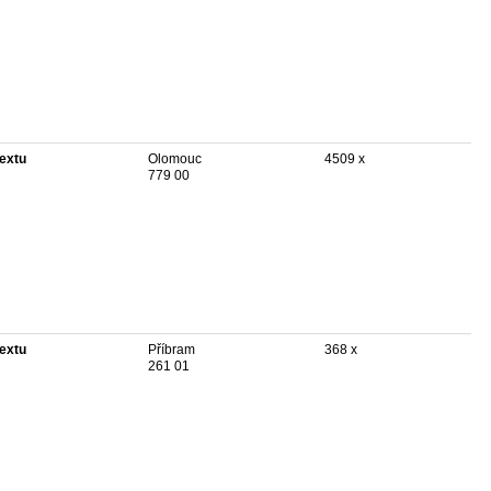
textu
Olomouc
4509 x
779 00
textu
Příbram
368 x
261 01