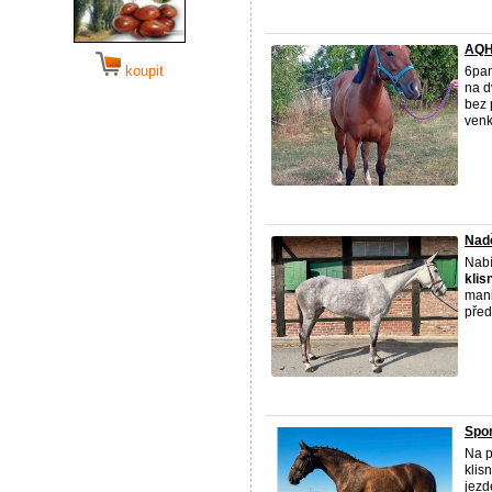
AQH 
koupit
6pan
na d
bez 
venk
Nadě
Nabí
klis
mani
před
Spor
Na p
klis
jezd