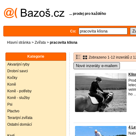
... prodej pro každého
Co:
Hlavní stránka
>
Zvířata
>
pracovita klisna
Kategorie
Zobrazeno 1-12 inzerátů z 1
Akvarijní ryby
Nové inzeráty e-mailem
Drobní savci
Klis
Kočky
Prod
Koně
lete
velm
Koně - potřeby
ho ..
Koně - služby
Psi
Ptactvo
Terarijní zvířata
Ostatní domácí
4 Le
Nabí
Krytí