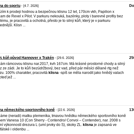
na do sportu
Do
- [4.7. 2026]
zím k prodeji hodnou a bezpečnou klisnu 12 let, 170cm vkh, Papilion x
am de Revel x Pilot. V parkuru nekouká, bazénky, ploty i barevné profily bez
lému, je pracovitá a ochotná, přesto je to silný kůň, který je v parkuru
dnější. Klisn ...
% kůň původ Hannover x Trakén
25
- [29.6. 2026]
ám rámcovou klisnu nar.2017, kvh 167cm. Má krásné prostorné chody a silný
z ze zádi. Je to kůň bezúdržbový, bez vad, před pár měsíci dělané rtg než
zu. 100% charakter, pracovitá
klisna
-spíš se měla narodit jako hnědý valach
oteď jež ...
sna německého sportovního koně
13
- [22.6. 2026]
áme (neradi) matku plemeníka, tmavou hnědku německého sportovního koně
em Vanesa 10 (Con Sherry - Contendro/ Convoi – Contender), nar. 2008 s
tní výkonností drezura L (umí prvky do S), skoky ZL.
klisna
je zapsaná ve
fálské i oldenbu ...