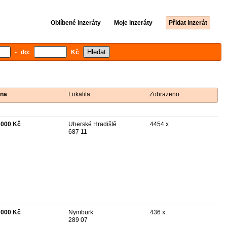
Oblíbené inzeráty
Moje inzeráty
Přidat inzerát
- do:
Kč
na
Lokalita
Zobrazeno
 000 Kč
Uherské Hradiště
4454 x
687 11
 000 Kč
Nymburk
436 x
289 07