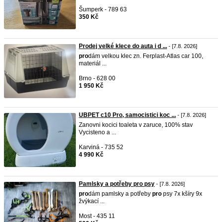
Šumperk - 789 63
350 Kč
Prodej velké klece do auta i d ...
- [7.8. 2026]
pro
dám velkou klec zn. Ferplast-Atlas car 100,
materiál ...
Brno - 628 00
1 950 Kč
UBPET c10 Pro, samocistici koc ...
- [7.8. 2026]
Zanovni kocici toaleta v zaruce, 100% stav
Vycisteno a ...
Karviná - 735 52
4 990 Kč
Pamlsky a potřeby pro psy
- [7.8. 2026]
pro
dám pamlsky a potřeby
pro
psy 7x kšíry 9x
žvýkací ...
Most - 435 11