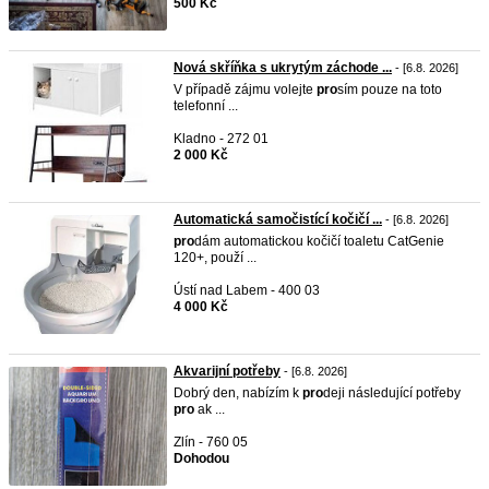
500 Kč
Nová skříňka s ukrytým záchode ...
- [6.8. 2026]
V případě zájmu volejte
pro
sím pouze na toto
telefonní ...
Kladno - 272 01
2 000 Kč
Automatická samočistící kočičí ...
- [6.8. 2026]
pro
dám automatickou kočičí toaletu CatGenie
120+, použí ...
Ústí nad Labem - 400 03
4 000 Kč
Akvarijní potřeby
- [6.8. 2026]
Dobrý den, nabízím k
pro
deji následující potřeby
pro
ak ...
Zlín - 760 05
Dohodou