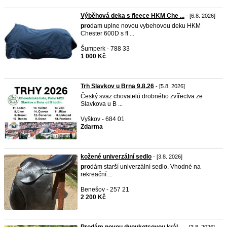
Výběhová deka s fleece HKM Che ...
- [6.8. 2026]
pro
dam uplne novou vybehovou deku HKM
Chester 600D s fl ...
Šumperk - 788 33
1 000 Kč
Trh Slavkov u Brna 9.8.26
- [5.8. 2026]
Český svaz chovatelů drobného zvířectva ze
Slavkova u B ...
Vyškov - 684 01
Zdarma
kožené univerzální sedlo
- [3.8. 2026]
pro
dám starší univerzální sedlo. Vhodné na
rekreační ...
Benešov - 257 21
2 200 Kč