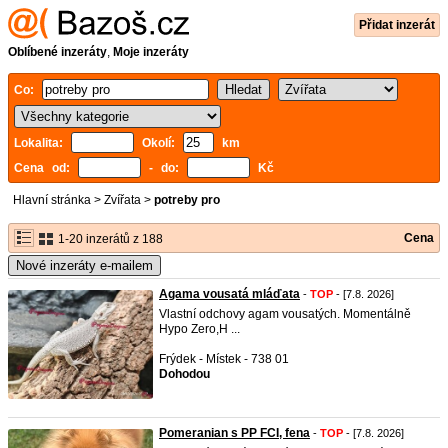
Přidat inzerát
Oblíbené inzeráty
,
Moje inzeráty
Co:
Lokalita:
Okolí:
km
Cena od:
- do:
Kč
Hlavní stránka
>
Zvířata
>
potreby pro
Cena
1-20 inzerátů z 188
Nové inzeráty e-mailem
Agama vousatá mláďata
-
TOP
- [7.8. 2026]
Vlastní odchovy agam vousatých. Momentálně
Hypo Zero,H ...
Frýdek - Místek - 738 01
Dohodou
Pomeranian s PP FCI, fena
-
TOP
- [7.8. 2026]