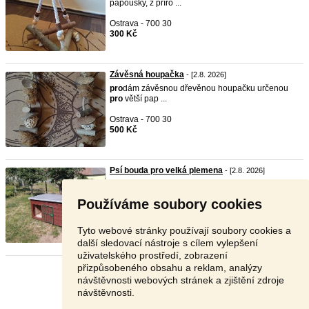
papoušky, z příro ...
Ostrava - 700 30
300 Kč
Závěsná houpačka
- [2.8. 2026]
pro
dám závěsnou dřevěnou houpačku určenou
pro
větší pap ...
Ostrava - 700 30
500 Kč
Psí bouda pro velká plemena
- [2.8. 2026]
pro
dám nevyužívanou, komplet zateplenou boudu
pro
psa v ...
Používáme soubory cookies
Pelhřimov - 394 70
3 000 Kč
Tyto webové stránky používají soubory cookies a
další sledovací nástroje s cílem vylepšení
uživatelského prostředí, zobrazení
přizpůsobeného obsahu a reklam, analýzy
Stránka:
1
2
3
Další
návštěvnosti webových stránek a zjištění zdroje
návštěvnosti.