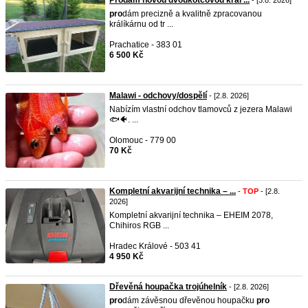
Prodám novou dvoukotcovou král ...
- [3.8. 2026]
pro
dám precizně a kvalitně zpracovanou
králíkárnu od tr ...
Prachatice - 383 01
6 500 Kč
Malawi - odchovy/dospělí
- [2.8. 2026]
Nabízím vlastní odchov tlamovců z jezera Malawi
🐟🐠. ...
Olomouc - 779 00
70 Kč
Kompletní akvarijní technika – ...
-
TOP
- [2.8.
2026]
Kompletní akvarijní technika – EHEIM 2078,
Chihiros RGB ...
Hradec Králové - 503 41
4 950 Kč
Dřevěná houpačka trojúhelník
- [2.8. 2026]
pro
dám závěsnou dřevěnou houpačku
pro