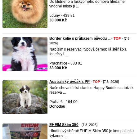
Do klidného a láskyplného domova hledáme
vhodné místo p ...
Louny - 439 81
30 000 Kč
Border kolie s průkazem původu ...
-
TOP
- [7.8.
2026]
Nabízím k rezervaci typová černobílá štěňátka
fenečky i ...
Prachatice - 383 01
38 000 Kč
Australský ovčák s PP
-
TOP
- [7.8. 2026]
Naše chovatelská stanice Happy Buddies nabízí k
rezerva ...
Praha 6 - 164 00
Dohodou
EHEIM Skim 350
- [7.8. 2026]
Hladinový sběrač EHEIM Skim 350 je kompaktní a
výkonné ...