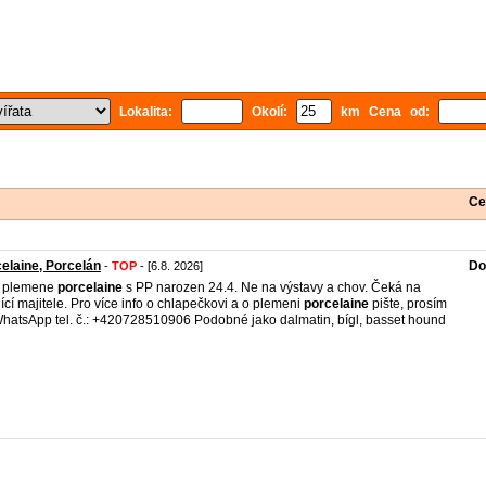
Lokalita:
Okolí:
km Cena od:
Ce
elaine, Porcelán
Do
-
TOP
- [6.8. 2026]
k plemene
porcelaine
s PP narozen 24.4. Ne na výstavy a chov. Čeká na
jící majitele. Pro více info o chlapečkovi a o plemeni
porcelaine
pište, prosím
hatsApp tel. č.: +420728510906 Podobné jako dalmatin, bígl, basset hound