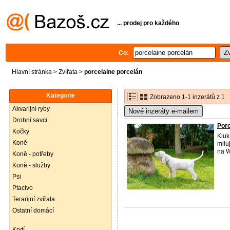
... prodej pro každého
Co:
Hlavní stránka
>
Zvířata
>
porcelaine porcelán
Kategorie
Zobrazeno 1-1 inzerátů z 1
Akvarijní ryby
Nové inzeráty e-mailem
Drobní savci
Porc
Kočky
Klu
Koně
milu
na W
Koně - potřeby
Koně - služby
Psi
Ptactvo
Terarijní zvířata
Ostatní domácí
Krytí