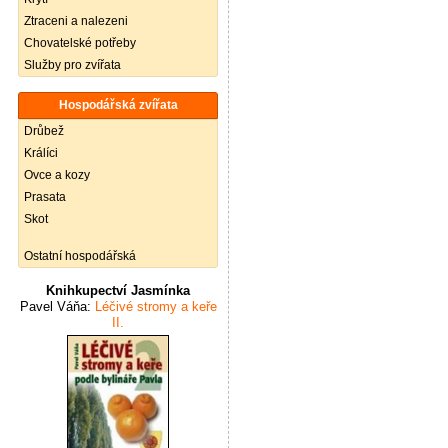
Ztraceni a nalezeni
Chovatelské potřeby
Služby pro zvířata
Hospodářská zvířata
Drůbež
Králíci
Ovce a kozy
Prasata
Skot
Ostatní hospodářská
Knihkupectví Jasmínka
Pavel Váňa:
Léčivé stromy a keře
II.