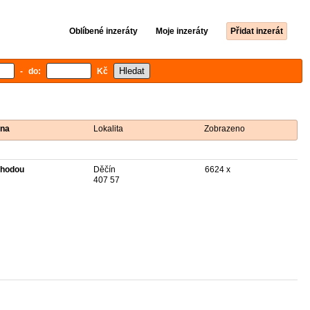
Oblíbené inzeráty
Moje inzeráty
Přidat inzerát
- do:
Kč
na
Lokalita
Zobrazeno
hodou
Děčín
6624 x
407 57