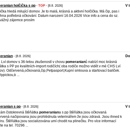
ranian holčička s pp
V 
-
TOP
- [8.8. 2026]
ička hledá milující domov. Je to malá, krásná a aktivní holčička. Má čip, pas i
hna potřebná očkování. Datum narození 16.04.2026 Vice info a cena do sz.
vážný zájemce prosím
eranian
Do
- [8.8. 2026]
Lví domov s 36-letou zkušeností v chovu
pomeranian
ů nabízí moc krásná
átka s PP po kvalitních-import rodičích( oba rodiče možno vidět v mé CHS Lví
v). Odčervená,očkovaná,čip,Petpasport,Kupní smlouva a startovací balíček.
typickou,k ...
eranian s pp
V 
- [8.8. 2026]
ám čistokrevná štěňátka
pomeranian
a s pp štěňátka jsou očkovaná
rvená načipovana jsou prohlédnuta veterinářem že jsou zdravá. Jsou ihned k
ru. Štěňátka jsou socializována umí chodit na plinečku. Pro více informací
te na tel. 70296 ...