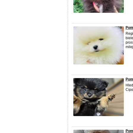
Pom
Regi
biel
pros
mile
Pom
Hled
Cipo
Pom