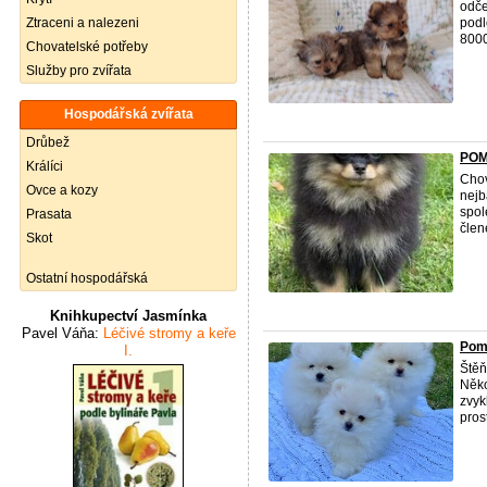
odče
Ztraceni a nalezeni
podl
8000
Chovatelské potřeby
Služby pro zvířata
Hospodářská zvířata
Drůbež
POM
Králíci
Chov
Ovce a kozy
nejb
spol
Prasata
člen
Skot
Ostatní hospodářská
Knihkupectví Jasmínka
Pavel Váňa:
Léčivé stromy a keře
Pom
I.
Ště
Něko
zvyk
prost