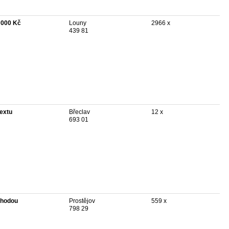
 000 Kč
Louny
2966 x
439 81
textu
Břeclav
12 x
693 01
hodou
Prostějov
559 x
798 29