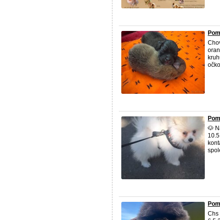
Pome
Chov
oran
kruh
očko
Pom
🐶 N
10.5
kont
spol
Pome
Chs 