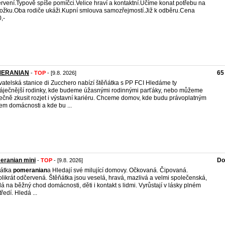
rvení.Typově spíše pomíčci.Velice hraví a kontaktní.Učíme konat potřebu na
ožku.Oba rodiče ukáži.Kupní smlouva samozřejmostí.Již k odběru.Cena
,-
ERANIAN
65
-
TOP
- [9.8. 2026]
atelská stanice di Zucchero nabízí štěňátka s PP FCI Hledáme ty
áječnější rodinky, kde budeme úžasnými rodinnými parťáky, nebo můžeme
ečně zkusit rozjet i výstavní kariéru. Chceme domov, kde budu právoplatným
em domácnosti a kde bu ...
eranian mini
Do
-
TOP
- [9.8. 2026]
ňátka
pomeranian
a Hledají své milující domovy. Očkovaná. Čipovaná.
likrát odčervená. Štěňátka jsou veselá, hravá, mazlivá a velmi společenská,
lá na běžný chod domácnosti, děti i kontakt s lidmi. Vyrůstají v lásky plném
ředí. Hledá ...