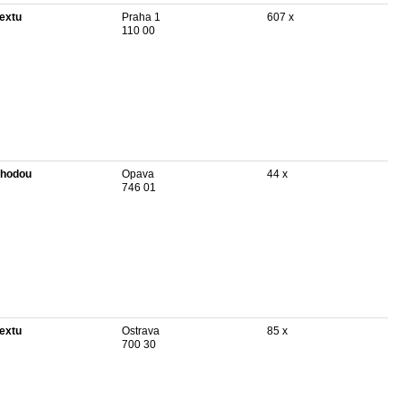
textu
Praha 1
607 x
110 00
hodou
Opava
44 x
746 01
textu
Ostrava
85 x
700 30