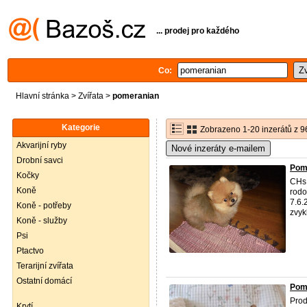
... prodej pro každého
Co:
Hlavní stránka
>
Zvířata
>
pomeranian
Kategorie
Zobrazeno 1-20 inzerátů z 9
Akvarijní ryby
Nové inzeráty e-mailem
Drobní savci
Pom
Kočky
CHs 
Koně
rodo
7.6.
Koně - potřeby
zvyk
Koně - služby
Psi
Ptactvo
Terarijní zvířata
Ostatní domácí
Pome
Prod
Krytí