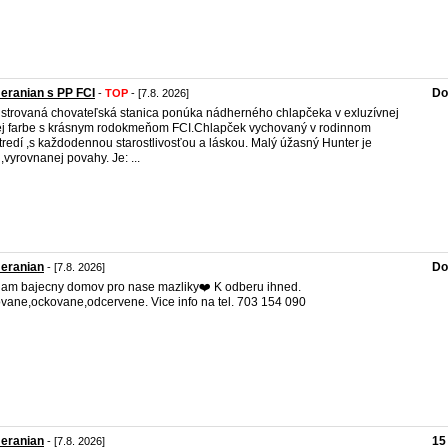
eranian s PP FCI
Do
-
TOP
- [7.8. 2026]
strovaná chovateľská stanica ponúka nádherného chlapčeka v exluzívnej
ej farbe s krásnym rodokmeňom FCI.Chlapček vychovaný v rodinnom
tredí ,s každodennou starostlivosťou a láskou. Malý úžasný Hunter je
j,vyrovnanej povahy. Je: ...
eranian
Do
- [7.8. 2026]
am bajecny domov pro nase mazliky❤️ K odberu ihned.
vane,ockovane,odcervene. Vice info na tel. 703 154 090
eranian
15
- [7.8. 2026]