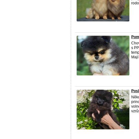
rodo
Pome
Chov
s PP
temp
Mají 
Posl
Někd
prin
voln
vzrůs