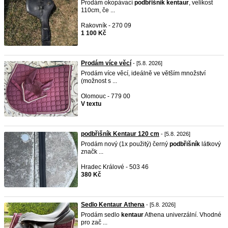
Prodám okopávací
podbřišník
kentaur
, velikost
110cm, če ...
Rakovník - 270 09
1 100 Kč
Prodám více věcí
- [5.8. 2026]
Prodám více věcí, ideálně ve větším množství
(možnost s ...
Olomouc - 779 00
V textu
podbřišník Kentaur 120 cm
- [5.8. 2026]
Prodám nový (1x použitý) černý
podbřišník
látkový
značk ...
Hradec Králové - 503 46
380 Kč
Sedlo Kentaur Athena
- [5.8. 2026]
Prodám sedlo
kentaur
Athena univerzální. Vhodné
pro zač ...