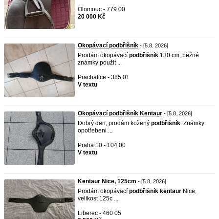
Olomouc - 779 00
20 000 Kč
Okopávací podbřišník
- [5.8. 2026]
Prodám okopávací
podbřišník
130 cm, běžné
známky použit ...
Prachatice - 385 01
V textu
Okopávací podbřišník Kentaur
- [5.8. 2026]
Dobrý den, prodám kožený
podbřišník
. Známky
opotřebeni ...
Praha 10 - 104 00
V textu
Kentaur Nice, 125cm
- [5.8. 2026]
Prodám okopávací
podbřišník
kentaur
Nice,
velikost 125c ...
Liberec - 460 05