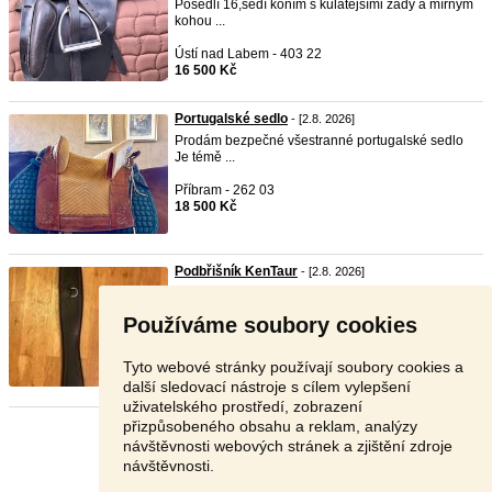
Posedlí 16,sedí koním s kulatějšími zády a mírným
kohou ...
Ústí nad Labem - 403 22
16 500 Kč
Portugalské sedlo
- [2.8. 2026]
Prodám bezpečné všestranné portugalské sedlo
Je témě ...
Příbram - 262 03
18 500 Kč
Podbřišník KenTaur
- [2.8. 2026]
podbřišník
kentaur
vel 140, černý Telefon
neplatný: pr ...
Používáme soubory cookies
Praha - západ - 252 64
1 000 Kč
Tyto webové stránky používají soubory cookies a
další sledovací nástroje s cílem vylepšení
uživatelského prostředí, zobrazení
přizpůsobeného obsahu a reklam, analýzy
Stránka:
1
2
3
Další
návštěvnosti webových stránek a zjištění zdroje
návštěvnosti.