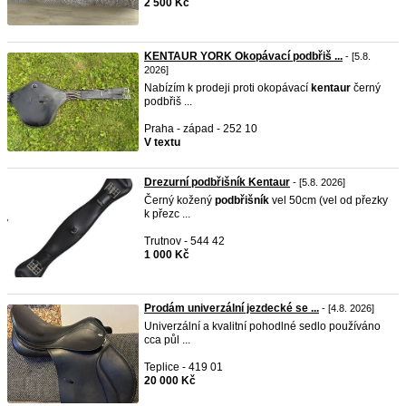
2 500 Kč
KENTAUR YORK Okopávací podbřiš ...
- [5.8.
2026]
Nabízím k prodeji proti okopávací
kentaur
černý
podbřiš ...
Praha - západ - 252 10
V textu
Drezurní podbřišník Kentaur
- [5.8. 2026]
Černý kožený
podbřišník
vel 50cm (vel od přezky
k přezc ...
Trutnov - 544 42
1 000 Kč
Prodám univerzální jezdecké se ...
- [4.8. 2026]
Univerzální a kvalitní pohodlné sedlo používáno
cca půl ...
Teplice - 419 01
20 000 Kč