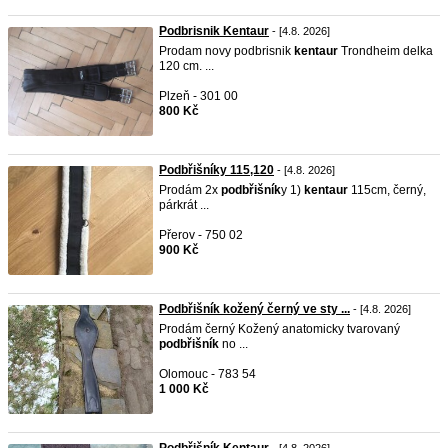
Podbrisnik Kentaur
- [4.8. 2026]
Prodam novy podbrisnik
kentaur
Trondheim delka
120 cm. ...
Plzeň - 301 00
800 Kč
Podbřišníky 115,120
- [4.8. 2026]
Prodám 2x
podbřišník
y 1)
kentaur
115cm, černý,
párkrát ...
Přerov - 750 02
900 Kč
Podbřišník kožený černý ve sty ...
- [4.8. 2026]
Prodám černý Kožený anatomicky tvarovaný
podbřišník
no ...
Olomouc - 783 54
1 000 Kč