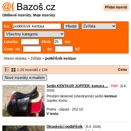
Přidat inzerát
Oblíbené inzeráty
,
Moje inzeráty
Co:
Lokalita:
Okolí:
km
Cena od:
- do:
Kč
Hlavní stránka
>
Zvířata
>
podbřišník kentaur
Cena
1-20 inzerátů z 134
Nové inzeráty e-mailem
Sedlo KENTAUR JUPITER, komora ...
-
TOP
- [6.8.
2026]
Prodám skokové (všestranné) sedlo
kentaur
Jupiter, komo ...
Praha - západ - 252 10
V textu
Okopávácí podbřišník
- [5.8. 2026]