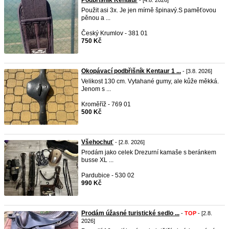
Podbřišník Kentaur
- [4.8. 2026]
Použit asi 3x. Je jen mírně špinavý.S paměťovou
pěnou a ...
Český Krumlov - 381 01
750 Kč
Okopávací podbřišník Kentaur 1 ...
- [3.8. 2026]
Velikost 130 cm. Vytahané gumy, ale kůže měkká.
Jenom s ...
Kroměříž - 769 01
500 Kč
Všehochuť
- [2.8. 2026]
Prodám jako celek Drezurní kamaše s beránkem
busse XL ...
Pardubice - 530 02
990 Kč
Prodám úžasné turistické sedlo ...
-
TOP
- [2.8.
2026]