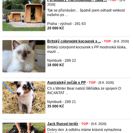
Psí boudu z Thermowoodu – zaká ...
-
TOP
- [9.8.
2026]
Tak se přiznávám… špatně jsem odhadl velikost
našeho ps ...
Praha - východ - 281 63
20 000 Kč
Britský colorpoint kocourek s ...
-
TOP
- [9.8. 2026]
Britský colorpoint kocourek s PP modrooká láska,
mazli ...
Nymburk - 289 22
18 000 Kč
Australský ovčák s PP
-
TOP
- [9.8. 2026]
Ch.s.Winter Bear nabízí štěňátka ze spojení O:
INCANTAT ...
Nymburk - 289 21
35 000 Kč
Jack Russel teriér
-
TOP
- [9.8. 2026]
Dobry den ,k odběru máme krásná vymazlena