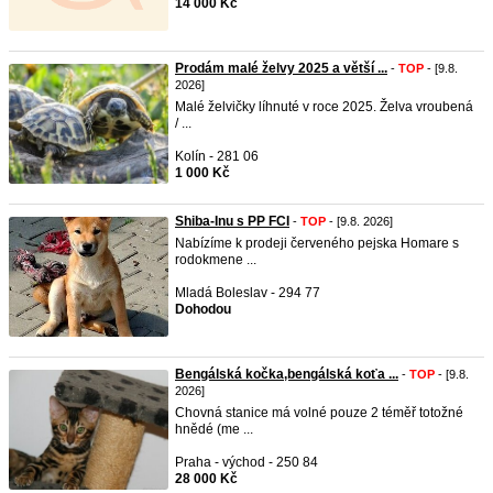
14 000 Kč
Prodám malé želvy 2025 a větší ...
-
TOP
- [9.8.
2026]
Malé želvičky líhnuté v roce 2025. Želva vroubená
/ ...
Kolín - 281 06
1 000 Kč
Shiba-Inu s PP FCI
-
TOP
- [9.8. 2026]
Nabízíme k prodeji červeného pejska Homare s
rodokmene ...
Mladá Boleslav - 294 77
Dohodou
Bengálská kočka,bengálská koťa ...
-
TOP
- [9.8.
2026]
Chovná stanice má volné pouze 2 téměř totožné
hnědé (me ...
Praha - východ - 250 84
28 000 Kč