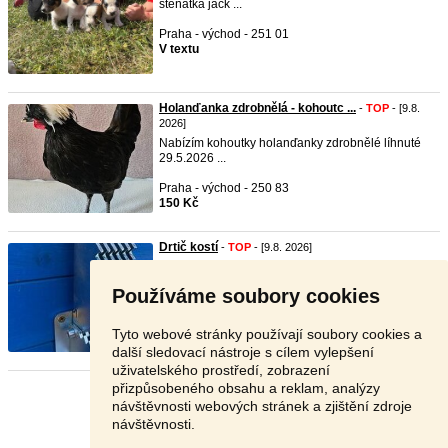
štěňátka jack ...
Praha - východ - 251 01
V textu
Holanďanka zdrobnělá - kohoutc ...
-
TOP
- [9.8.
2026]
Nabízím kohoutky holanďanky zdrobnělé líhnuté
29.5.2026 ...
Praha - východ - 250 83
150 Kč
Drtič kostí
-
TOP
- [9.8. 2026]
Nabízím pákový drtič kostí. Nejširší čepele na trhu.
Po ...
Používáme soubory cookies
Kolín - 281 51
999 Kč
Tyto webové stránky používají soubory cookies a
další sledovací nástroje s cílem vylepšení
uživatelského prostředí, zobrazení
přizpůsobeného obsahu a reklam, analýzy
Stránka:
1
2
3
Další
návštěvnosti webových stránek a zjištění zdroje
návštěvnosti.