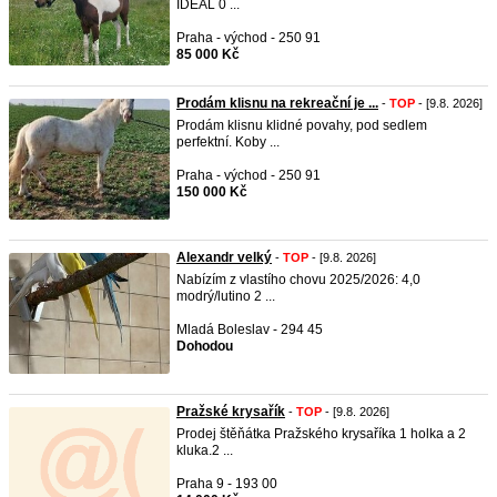
IDEAL 0 ...
Praha - východ - 250 91
85 000 Kč
Prodám klisnu na rekreační je ...
-
TOP
- [9.8. 2026]
Prodám klisnu klidné povahy, pod sedlem
perfektní. Koby ...
Praha - východ - 250 91
150 000 Kč
Alexandr velký
-
TOP
- [9.8. 2026]
Nabízím z vlastího chovu 2025/2026: 4,0
modrý/lutino 2 ...
Mladá Boleslav - 294 45
Dohodou
Pražské krysařík
-
TOP
- [9.8. 2026]
Prodej štěňátka Pražského krysaříka 1 holka a 2
kluka.2 ...
Praha 9 - 193 00