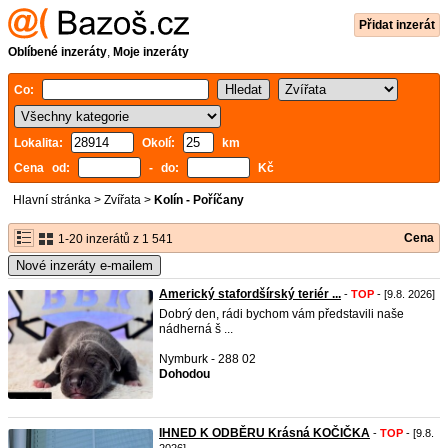
Přidat inzerát
Oblíbené inzeráty
,
Moje inzeráty
Co:
Lokalita:
Okolí:
km
Cena od:
- do:
Kč
Hlavní stránka
>
Zvířata
>
Kolín - Poříčany
Cena
1-20 inzerátů z 1 541
Nové inzeráty e-mailem
Americký stafordšírský teriér ...
-
TOP
- [9.8. 2026]
Dobrý den, rádi bychom vám představili naše
nádherná š ...
Nymburk - 288 02
Dohodou
IHNED K ODBĚRU Krásná KOČIČKA
-
TOP
- [9.8.