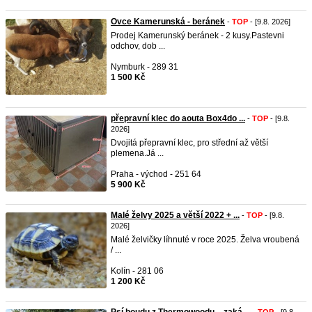
Ovce Kamerunská - beránek
-
TOP
- [9.8. 2026]
Prodej Kamerunský beránek - 2 kusy.Pastevni
odchov, dob ...
Nymburk - 289 31
1 500 Kč
přepravní klec do aouta Box4do ...
-
TOP
- [9.8.
2026]
Dvojitá přepravní klec, pro střední až větší
plemena.Já ...
Praha - východ - 251 64
5 900 Kč
Malé želvy 2025 a větší 2022 + ...
-
TOP
- [9.8.
2026]
Malé želvičky líhnuté v roce 2025. Želva vroubená
/ ...
Kolín - 281 06
1 200 Kč