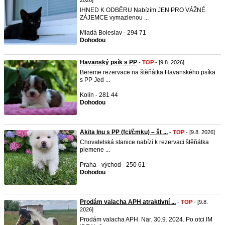
2026]
IHNED K ODBĚRU Nabízím JEN PRO VÁŽNÉ
ZÁJEMCE vymazlenou ...
Mladá Boleslav - 294 71
Dohodou
Havanský psík s PP
-
TOP
- [9.8. 2026]
Bereme rezervace na štěňátka Havanského psíka
s PP Jed ...
Kolín - 281 44
Dohodou
Akita Inu s PP (fci/čmku) – št ...
-
TOP
- [9.8. 2026]
Chovatelská stanice nabízí k rezervaci štěňátka
plemene ...
Praha - východ - 250 61
Dohodou
Prodám valacha APH atraktivní ...
-
TOP
- [9.8.
2026]
Prodám valacha APH. Nar. 30.9. 2024. Po otci IM