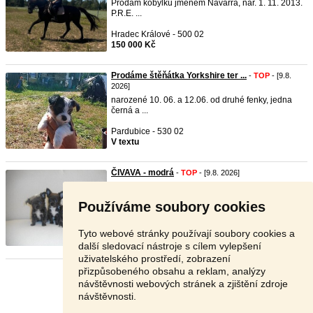
Prodám kobylku jménem Navarra, nar. 1. 11. 2013.
P.R.E. ...
Hradec Králové - 500 02
150 000 Kč
Prodáme štěňátka Yorkshire ter ...
-
TOP
- [9.8.
2026]
narozené 10. 06. a 12.06. od druhé fenky, jedna
černá a ...
Pardubice - 530 02
V textu
ČIVAVA - modrá
-
TOP
- [9.8. 2026]
Prodám štěňátka čivavy ve vzácné modré barvě.
Štěňátka ...
Používáme soubory cookies
Chrudim - 537 01
14 000 Kč
Tyto webové stránky používají soubory cookies a
další sledovací nástroje s cílem vylepšení
uživatelského prostředí, zobrazení
přizpůsobeného obsahu a reklam, analýzy
Stránka:
1
2
3
Další
návštěvnosti webových stránek a zjištění zdroje
návštěvnosti.