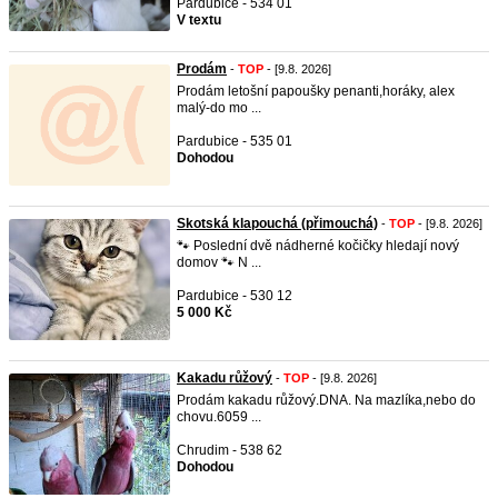
Pardubice - 534 01
V textu
Prodám
-
TOP
- [9.8. 2026]
Prodám letošní papoušky penanti,horáky, alex
malý-do mo ...
Pardubice - 535 01
Dohodou
Skotská klapouchá (přimouchá)
-
TOP
- [9.8. 2026]
🐾 Poslední dvě nádherné kočičky hledají nový
domov 🐾 N ...
Pardubice - 530 12
5 000 Kč
Kakadu růžový
-
TOP
- [9.8. 2026]
Prodám kakadu růžový.DNA. Na mazlíka,nebo do
chovu.6059 ...
Chrudim - 538 62
Dohodou