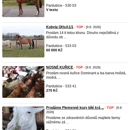
Pardubice - 530 03
V textu
Kobyla QHxA1/1
-
TOP
- [9.8. 2026]
Prodám 14 ti letou klisnu. Dlouho neježděná z
důvodu ob ...
Pardubice - 533 03
60 000 Kč
NOSNÉ KUŘICE
-
TOP
- [9.8. 2026]
Prodám nosné kuřice Dominant a Isa barva hnědá,
modrá, ...
Pardubice - 533 41
270 Kč
Prodáme Plemenné kozy bílé krá ...
-
TOP
- [9.8.
2026]
Prodáme ze zdravotních důvodů majitele farmy
vážnému zá ...