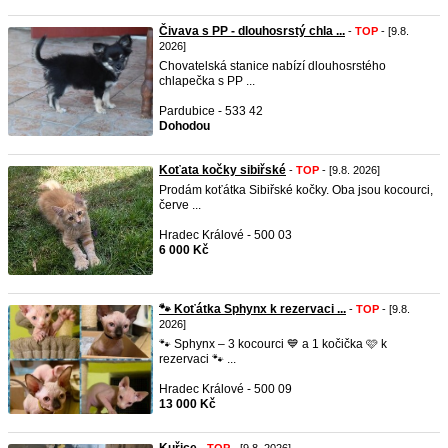
Čivava s PP - dlouhosrstý chla ...
-
TOP
- [9.8.
2026]
Chovatelská stanice nabízí dlouhosrstého
chlapečka s PP ...
Pardubice - 533 42
Dohodou
Koťata kočky sibiřské
-
TOP
- [9.8. 2026]
Prodám koťátka Sibiřské kočky. Oba jsou kocourci,
červe ...
Hradec Králové - 500 03
6 000 Kč
🐾 Koťátka Sphynx k rezervaci ...
-
TOP
- [9.8.
2026]
🐾 Sphynx – 3 kocourci 💙 a 1 kočička 🩷 k
rezervaci 🐾 ...
Hradec Králové - 500 09
13 000 Kč