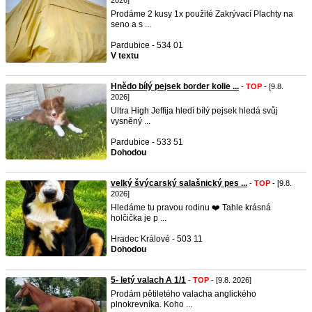
2026]
Prodáme 2 kusy 1x použité Zakrývací Plachty na
seno a s ...
Pardubice - 534 01
V textu
Hnědo bílý pejsek border kolie ...
-
TOP
- [9.8.
2026]
Ultra High Jeffija hledí bílý pejsek hledá svůj
vysněný ...
Pardubice - 533 51
Dohodou
velký švýcarský salašnický pes ...
-
TOP
- [9.8.
2026]
Hledáme tu pravou rodinu ❤️ Tahle krásná
holčička je p ...
Hradec Králové - 503 11
Dohodou
5- letý valach A 1/1
-
TOP
- [9.8. 2026]
Prodám pětiletého valacha anglického
plnokrevníka. Koho ...