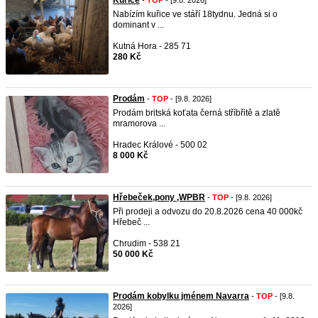
Kuřice
-
TOP
- [9.8. 2026]
Nabízím kuřice ve stáří 18tydnu. Jedná si o
dominant v ...
Kutná Hora - 285 71
280 Kč
Prodám
-
TOP
- [9.8. 2026]
Prodám britská koťata černá stříbřitě a zlatě
mramorova ...
Hradec Králové - 500 02
8 000 Kč
Hřebeček,pony ,WPBR
-
TOP
- [9.8. 2026]
Při prodeji a odvozu do 20.8.2026 cena 40 000kč
Hřebeč ...
Chrudim - 538 21
50 000 Kč
Prodám kobylku jménem Navarra
-
TOP
- [9.8.
2026]