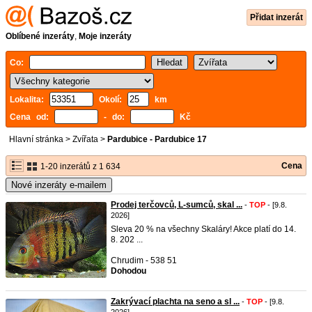
Přidat inzerát
Oblíbené inzeráty
,
Moje inzeráty
Co:
Lokalita:
Okolí:
km
Cena od:
- do:
Kč
Hlavní stránka
>
Zvířata
>
Pardubice - Pardubice 17
Cena
1-20 inzerátů z 1 634
Nové inzeráty e-mailem
Prodej terčovců, L-sumců, skal ...
-
TOP
- [9.8.
2026]
Sleva 20 % na všechny Skaláry! Akce platí do 14.
8. 202 ...
Chrudim - 538 51
Dohodou
Zakrývací plachta na seno a sl ...
-
TOP
- [9.8.