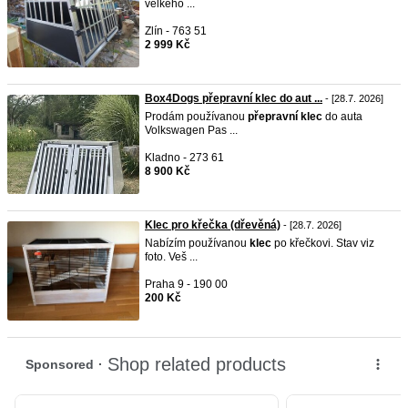
velkého ...
Zlín - 763 51
2 999 Kč
Box4Dogs přepravní klec do aut ...
- [28.7. 2026]
Prodám používanou
přepravní
klec
do auta
Volkswagen Pas ...
Kladno - 273 61
8 900 Kč
Klec pro křečka (dřevěná)
- [28.7. 2026]
Nabízím používanou
klec
po křečkovi. Stav viz
foto. Veš ...
Praha 9 - 190 00
200 Kč