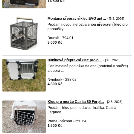
14 500 Kč
Montana přepravní klec EVO ant ...
- [3.8. 2026]
Prodám novou, nerozbalenou
přepravní
klec
pro
papoušky. ...
Bruntál - 794 01
3 000 Kč
Hliníková přepravní klec pro p ...
- [3.8. 2026]
Odnímatelná podložka na dno (pratelná v pračce)
a dobrá ...
Nymburk - 288 02
4 800 Kč
Klec pro morče Casita 80 Ferpl ...
- [2.8. 2026]
Prodám:
klec
pro hlodavce, králíka. Casita
Ferplast ...
Praha - východ - 250 64
1 500 Kč