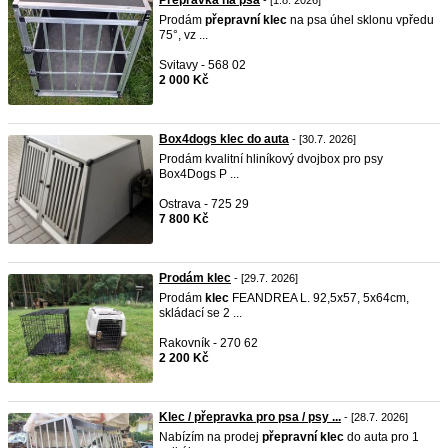
Přepravka na psa
- [1.8. 2026]
Prodám
přepravní
klec
na psa úhel sklonu vpředu
75°, vz ...
Svitavy - 568 02
2 000 Kč
Box4dogs klec do auta
- [30.7. 2026]
Prodám kvalitní hliníkový dvojbox pro psy
Box4Dogs P ...
Ostrava - 725 29
7 800 Kč
Prodám klec
- [29.7. 2026]
Prodám
klec
FEANDREA L. 92,5x57, 5x64cm,
skládací se 2 ...
Rakovník - 270 62
2 200 Kč
Klec / přepravka pro psa / psy ...
- [28.7. 2026]
Nabízím na prodej
přepravní
klec
do auta pro 1