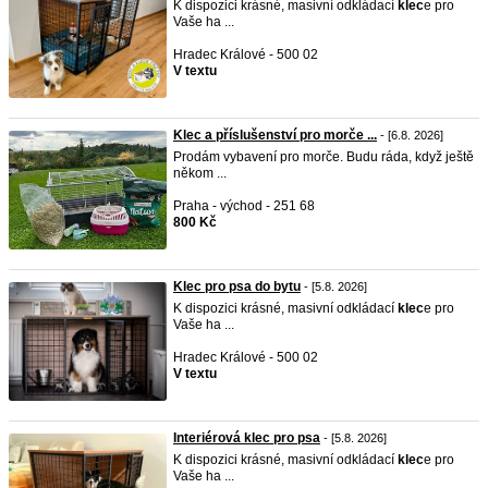
K dispozici krásné, masivní odkládací
klec
e pro
Vaše ha ...
Hradec Králové - 500 02
V textu
Klec a příslušenství pro morče ...
- [6.8. 2026]
Prodám vybavení pro morče. Budu ráda, když ještě
někom ...
Praha - východ - 251 68
800 Kč
Klec pro psa do bytu
- [5.8. 2026]
K dispozici krásné, masivní odkládací
klec
e pro
Vaše ha ...
Hradec Králové - 500 02
V textu
Interiérová klec pro psa
- [5.8. 2026]
K dispozici krásné, masivní odkládací
klec
e pro
Vaše ha ...