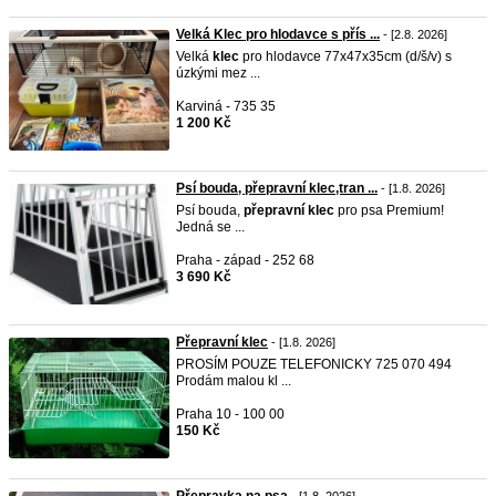
Velká Klec pro hlodavce s přís ...
- [2.8. 2026]
Velká
klec
pro hlodavce 77x47x35cm (d/š/v) s
úzkými mez ...
Karviná - 735 35
1 200 Kč
Psí bouda, přepravní klec,tran ...
- [1.8. 2026]
Psí bouda,
přepravní
klec
pro psa Premium!
Jedná se ...
Praha - západ - 252 68
3 690 Kč
Přepravní klec
- [1.8. 2026]
PROSÍM POUZE TELEFONICKY 725 070 494
Prodám malou kl ...
Praha 10 - 100 00
150 Kč