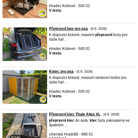
Hradec Králové - 500 02
V textu
Přepravní box pro psa
- [5.8. 2026]
K dispozici krásné, masivní
přepravní
boxy pro
Vaše haf ...
Hradec Králové - 500 02
V textu
Kotec pro psa
- [5.8. 2026]
K dispozici krásné, masivní venkovní kotce pro
Vaše haf ...
Hradec Králové - 500 02
V textu
Přepravní klec Thule Allax XL
- [4.8. 2026]
přepravní
klec
do auta.
klec
byla zakoupena ve
špatném ...
Uherské Hradiště - 686 01