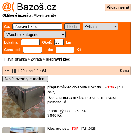
Přidat inzerát
Oblíbené inzeráty
,
Moje inzeráty
Co:
Lokalita:
Okolí:
km
Cena od:
- do:
Kč
Hlavní stránka
>
Zvířata
>
přepravní klec
Cena
1-20 inzerátů z 64
Nové inzeráty e-mailem
přepravní klec do aouta Box4do ...
-
TOP
- [7.8.
2026]
Dvojitá
přepravní
klec
, pro střední až větší
plemena.Já ...
Praha - východ - 251 64
5 900 Kč
Klec pro psa
-
TOP
- [7.8. 2026]