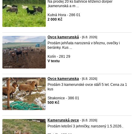
Na prodej 20 ks bahnice kříženci dorper
,kamerunská a m ...
Kutná Hora - 286 01
2 000 Kč
Ovce kamerunská
- [6.8. 2026]
Prodám jehňata narozená v březnu, ovečky i
beránky. Kus ...
Kolín - 281 29
V textu
Ovce kamerunska
- [6.8. 2026]
Prodám 3 kamerunské ovce stáří 5 let. Cena za 1
kus
Strakonice - 386 01
500 Kč
Kamerunská ovce
- [6.8. 2026]
Prodám letošní 3 jehničky, narozený 1.5.2026..