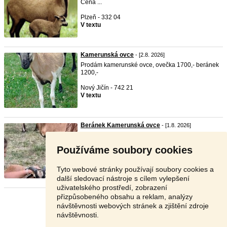
Cena ...
Plzeň - 332 04
V textu
Kamerunská ovce
- [2.8. 2026]
Prodám kamerunské ovce, ovečka 1700,- beránek
1200,-
Nový Jičín - 742 21
V textu
Beránek Kamerunská ovce
- [1.8. 2026]
Prodám půlročního beránka kamerunské
ovce
.
Velmi hodný ...
Používáme soubory cookies
Mladá Boleslav - 294 11
1 000 Kč
Tyto webové stránky používají soubory cookies a
další sledovací nástroje s cílem vylepšení
uživatelského prostředí, zobrazení
přizpůsobeného obsahu a reklam, analýzy
Stránka:
1
2
3
Další
návštěvnosti webových stránek a zjištění zdroje
návštěvnosti.