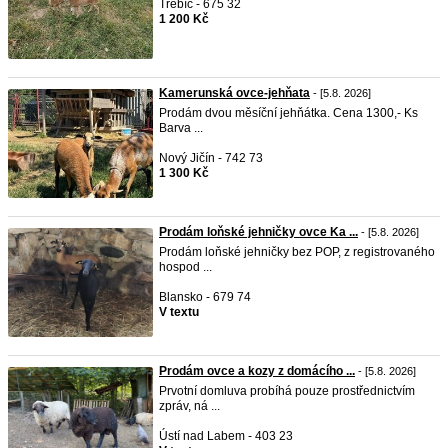
Třebíč - 675 32
1 200 Kč
Kamerunská ovce-jehňata
- [5.8. 2026]
Prodám dvou měsíční jehňátka. Cena 1300,- Ks
Barva ...
Nový Jičín - 742 73
1 300 Kč
Prodám loňské jehničky ovce Ka ...
- [5.8. 2026]
Prodám loňské jehničky bez POP, z registrovaného
hospod ...
Blansko - 679 74
V textu
Prodám ovce a kozy z domácího ...
- [5.8. 2026]
Prvotní domluva probíhá pouze prostřednictvím
zpráv, ná ...
Ústí nad Labem - 403 23