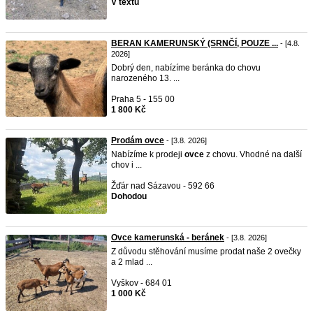
V textu
BERAN KAMERUNSKÝ (SRNČÍ, POUZE ...
- [4.8.
2026]
Dobrý den, nabízíme beránka do chovu
narozeného 13. ...
Praha 5 - 155 00
1 800 Kč
Prodám ovce
- [3.8. 2026]
Nabízíme k prodeji
ovce
z chovu. Vhodné na další
chov i ...
Žďár nad Sázavou - 592 66
Dohodou
Ovce kamerunská - beránek
- [3.8. 2026]
Z důvodu stěhování musíme prodat naše 2 ovečky
a 2 mlad ...
Vyškov - 684 01
1 000 Kč