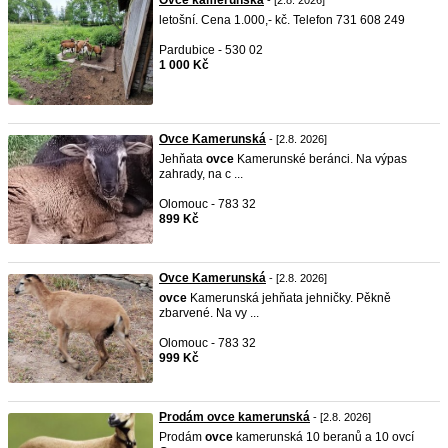
Ovce kamerunská
- [2.8. 2026]
letošní. Cena 1.000,- kč. Telefon 731 608 249
Pardubice - 530 02
1 000 Kč
Ovce Kamerunská
- [2.8. 2026]
Jehňata
ovce
Kamerunské beránci. Na výpas
zahrady, na c ...
Olomouc - 783 32
899 Kč
Ovce Kamerunská
- [2.8. 2026]
ovce
Kamerunská jehňata jehničky. Pěkně
zbarvené. Na vy ...
Olomouc - 783 32
999 Kč
Prodám ovce kamerunská
- [2.8. 2026]
Prodám
ovce
kamerunská 10 beranů a 10 ovcí