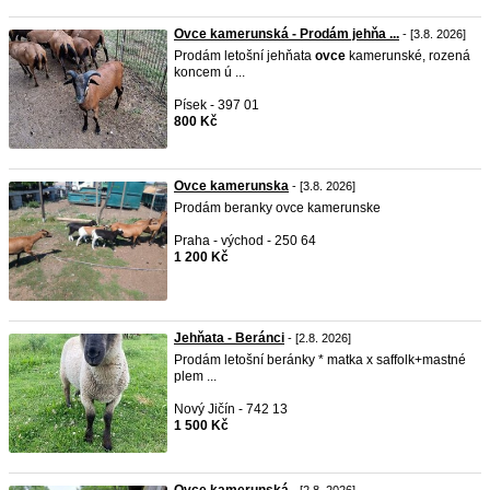
Ovce kamerunská - Prodám jehňa ...
- [3.8. 2026]
Prodám letošní jehňata
ovce
kamerunské, rozená
koncem ú ...
Písek - 397 01
800 Kč
Ovce kamerunska
- [3.8. 2026]
Prodám beranky ovce kamerunske
Praha - východ - 250 64
1 200 Kč
Jehňata - Beránci
- [2.8. 2026]
Prodám letošní beránky * matka x saffolk+mastné
plem ...
Nový Jičín - 742 13
1 500 Kč