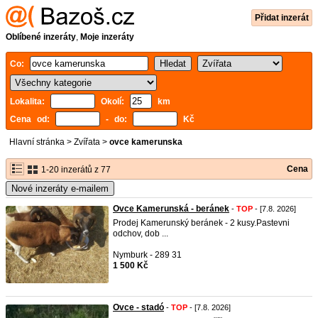
Přidat inzerát
Oblíbené inzeráty
,
Moje inzeráty
Co:
Lokalita:
Okolí:
km
Cena od:
- do:
Kč
Hlavní stránka
>
Zvířata
>
ovce kamerunska
Cena
1-20 inzerátů z 77
Nové inzeráty e-mailem
Ovce Kamerunská - beránek
-
TOP
- [7.8. 2026]
Prodej Kamerunský beránek - 2 kusy.Pastevni
odchov, dob ...
Nymburk - 289 31
1 500 Kč
Ovce - stadó
-
TOP
- [7.8. 2026]