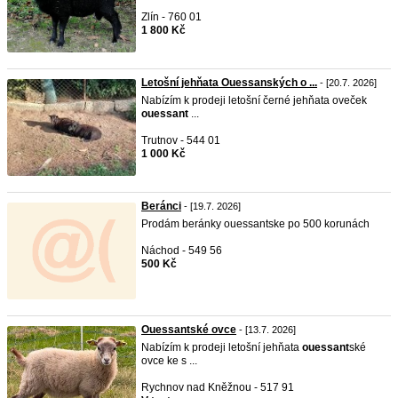
Zlín - 760 01
1 800 Kč
Letošní jehňata Ouessanských o ...
- [20.7. 2026]
Nabízím k prodeji letošní černé jehňata oveček
ouessant
...
Trutnov - 544 01
1 000 Kč
Beránci
- [19.7. 2026]
Prodám beránky ouessantske po 500 korunách
Náchod - 549 56
500 Kč
Ouessantské ovce
- [13.7. 2026]
Nabízím k prodeji letošní jehňata
ouessant
ské
ovce ke s ...
Rychnov nad Kněžnou - 517 91