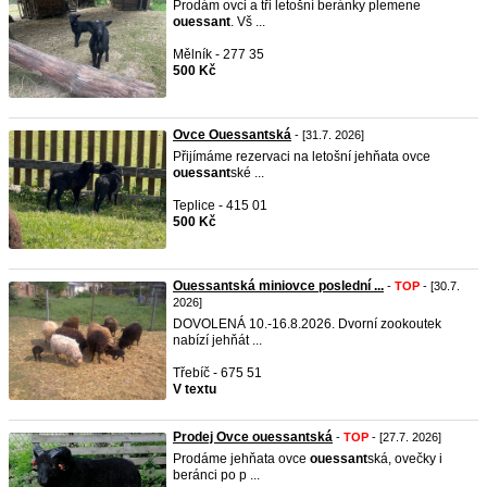
Prodám ovci a tři letošní beránky plemene
ouessant
. Vš ...
Mělník - 277 35
500 Kč
Ovce Ouessantská
- [31.7. 2026]
Přijímáme rezervaci na letošní jehňata ovce
ouessant
ské ...
Teplice - 415 01
500 Kč
Ouessantská miniovce poslední ...
-
TOP
- [30.7.
2026]
DOVOLENÁ 10.-16.8.2026. Dvorní zookoutek
nabízí jehňát ...
Třebíč - 675 51
V textu
Prodej Ovce ouessantská
-
TOP
- [27.7. 2026]
Prodáme jehňata ovce
ouessant
ská, ovečky i
beránci po p ...