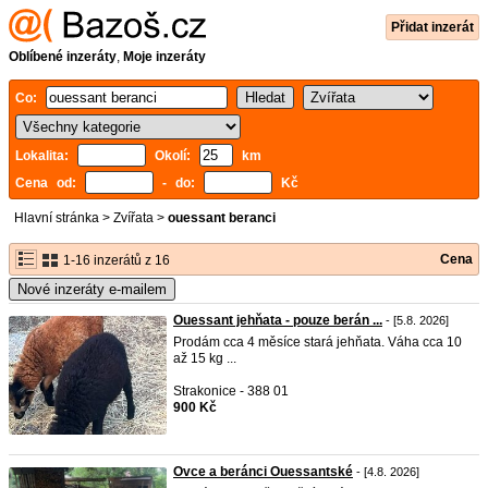
Přidat inzerát
Oblíbené inzeráty
,
Moje inzeráty
Co:
Lokalita:
Okolí:
km
Cena od:
- do:
Kč
Hlavní stránka
>
Zvířata
>
ouessant beranci
Cena
1-16 inzerátů z 16
Nové inzeráty e-mailem
Ouessant jehňata - pouze berán ...
- [5.8. 2026]
Prodám cca 4 měsíce stará jehňata. Váha cca 10
až 15 kg ...
Strakonice - 388 01
900 Kč
Ovce a beránci Ouessantské
- [4.8. 2026]