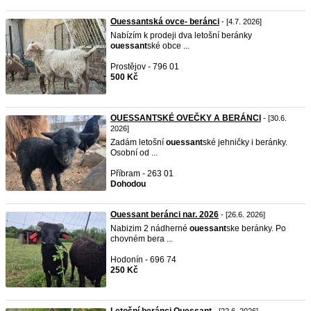
Ouessantská ovce- beránci
- [4.7. 2026]
Nabízím k prodeji dva letošní beránky
ouessant
ské obce ...
Prostějov - 796 01
500 Kč
OUESSANTSKÉ OVEČKY A BERÁNCI
- [30.6.
2026]
Zadám letošní
ouessant
ské jehničky i beránky.
Osobní od ...
Příbram - 263 01
Dohodou
Ouessant beránci nar. 2026
- [26.6. 2026]
Nabizim 2 nádherné
ouessant
ske beránky. Po
chovném bera ...
Hodonín - 696 74
250 Kč