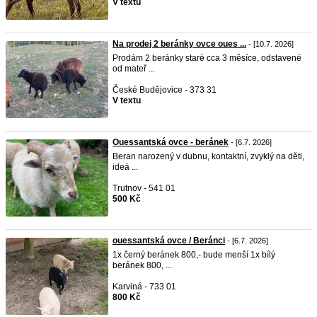
V textu
Na prodej 2 beránky ovce oues ...
- [10.7. 2026]
Prodám 2 beránky staré cca 3 měsíce, odstavené
od mateř ...
České Budějovice - 373 31
V textu
Ouessantská ovce - beránek
- [6.7. 2026]
Beran narozený v dubnu, kontaktní, zvyklý na děti,
ideá ...
Trutnov - 541 01
500 Kč
ouessantská ovce / Beránci
- [6.7. 2026]
1x černý beránek 800,- bude menší 1x bílý
beránek 800, ...
Karviná - 733 01
800 Kč