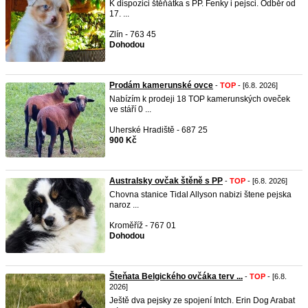
K dispozici štěňátka s PP. Fenky i pejsci. Odběr od
17. ...
Zlín - 763 45
Dohodou
Prodám kamerunské ovce
-
TOP
- [6.8. 2026]
Nabízím k prodeji 18 TOP kamerunských oveček
ve stáří 0 ...
Uherské Hradiště - 687 25
900 Kč
Australsky ovčak štěně s PP
-
TOP
- [6.8. 2026]
Chovna stanice Tidal Allyson nabizi štene pejska
naroz ...
Kroměříž - 767 01
Dohodou
Šteňata Belgického ovčáka terv ...
-
TOP
- [6.8.
2026]
Ještě dva pejsky ze spojení Intch. Erin Dog Arabat