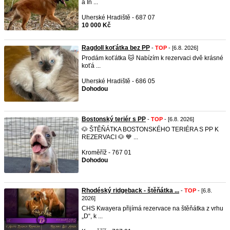
a In ...
Uherské Hradiště - 687 07
10 000 Kč
Ragdoll koťátka bez PP
-
TOP
- [6.8. 2026]
Prodám koťátka 🐱 Nabízím k rezervaci dvě krásné
koťá ...
Uherské Hradiště - 686 05
Dohodou
Bostonský teriér s PP
-
TOP
- [6.8. 2026]
🐶 ŠTĚŇÁTKA BOSTONSKÉHO TERIÉRA S PP K
REZERVACI 🐶 💙 ...
Kroměříž - 767 01
Dohodou
Rhodéský ridgeback - štěňátka ...
-
TOP
- [6.8.
2026]
CHS Kwayera přijímá rezervace na štěňátka z vrhu
„D“, k ...