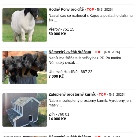
Hodný Pony pro dítě
-
TOP
- [6.8. 2026]
Nastal čas se rozloučit s Kájou a poslat ho dalšímu
šik ...
Přerov - 751 15
50 000 Kč
Německý ovčák štěňata
-
TOP
- [6.8. 2026]
Nabízíme štěňata fenečky bez PP. Po matka
Německý ovčák ...
Uherské Hradiště - 687 22
7 000 Kč
Zateplený prostorný kurník
-
TOP
- [6.8. 2026]
Nabízím zateplený prostorný kurník. Vyrobený je z
masiv ...
Zlín - 760 01
14 000 Kč