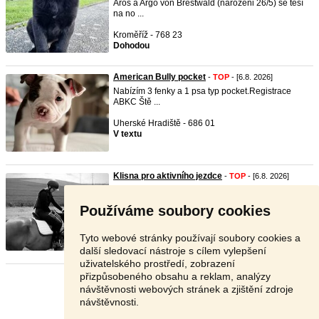
Aros a Argo von Brestwald (narozeni 26/5) se těší
na no ...
Kroměříž - 768 23
Dohodou
American Bully pocket
-
TOP
- [6.8. 2026]
Nabízím 3 fenky a 1 psa typ pocket.Registrace
ABKC Ště ...
Uherské Hradiště - 686 01
V textu
Klisna pro aktivního jezdce
-
TOP
- [6.8. 2026]
Prodám letos 10-ti letou klisnu A1/1, KVH asi
160cm, po ...
Používáme soubory cookies
Uherské Hradiště - 687 11
35 000 Kč
Tyto webové stránky používají soubory cookies a
další sledovací nástroje s cílem vylepšení
uživatelského prostředí, zobrazení
přizpůsobeného obsahu a reklam, analýzy
Stránka:
1
2
3
Další
návštěvnosti webových stránek a zjištění zdroje
návštěvnosti.