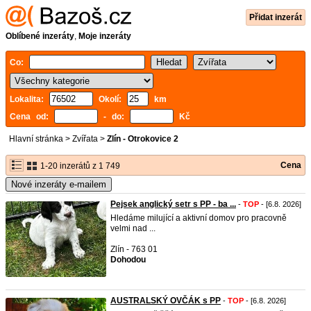
Přidat inzerát
Oblíbené inzeráty
,
Moje inzeráty
Co:
Lokalita:
Okolí:
km
Cena od:
- do:
Kč
Hlavní stránka
>
Zvířata
>
Zlín - Otrokovice 2
Cena
1-20 inzerátů z 1 749
Nové inzeráty e-mailem
Pejsek anglický setr s PP - ba ...
-
TOP
- [6.8. 2026]
Hledáme milující a aktivní domov pro pracovně
velmi nad ...
Zlín - 763 01
Dohodou
AUSTRALSKÝ OVČÁK s PP
-
TOP
- [6.8. 2026]