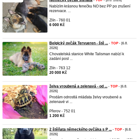
Německý ovčák štěňata
-
TOP
- [6.8. 2026]
Nabízím krásnou fenečku NO bez PP po zrušení
rezervace. ...
Zlín - 760 01
6 000 Kč
Belgický ovčák Tervueren - ště ...
-
TOP
- [6.8.
2026]
Chovatelská stanice White Talisman nabízí k
zadání posl ...
Zlín - 763 12
20 000 Kč
želva vroubená a zelenavá - od ...
-
TOP
- [6.8.
2026]
Prodám odrostlá mláďata želvy vroubené a
zelenavé vi ...
Přerov - 752 01
1 200 Kč
2 štěňata německého ovčáka s P ...
-
TOP
- [6.8.
2026]