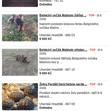
Kroměříž - 767 01
Dohodou
Belgický ovčák Malinois štěňat ...
-
TOP
- [6.8.
2026]
Nabízím poslední krásnou fenku Belgického
ovčáka Malino ...
Uherské Hradiště - 686 03
9 000 Kč
Belgický ovčák Malinois xHolan ...
-
TOP
- [6.8.
2026]
Nabízím krásné štěňata Belgického ovčáka
Malinois bez p ...
Uherské Hradiště - 687 10
9 000 Kč
Želva Pardálí Geochelone parda ...
-
TOP
- [6.8.
2026]
Prodám vlastní odchov želv pardálích, stáří 6-8
měsíců. ...
Uherské Hradiště - 687 09
Dohodou