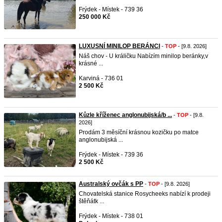
Frýdek - Místek - 739 36
250 000 Kč
LUXUSNÍ MINILOP BERÁNCI
-
TOP
- [9.8. 2026]
Náš chov - U králičku Nabízím minilop beránky,v
krásné ...
Karviná - 736 01
2 500 Kč
Kůzle kříženec anglonubijská/b ...
-
TOP
- [9.8.
2026]
Prodám 3 měsíční krásnou kozičku po matce
anglonubijská ...
Frýdek - Místek - 739 36
2 500 Kč
Australský ovčák s PP
-
TOP
- [9.8. 2026]
Chovatelská stanice Rosycheeks nabízí k prodeji
štěňátk ...
Frýdek - Místek - 738 01