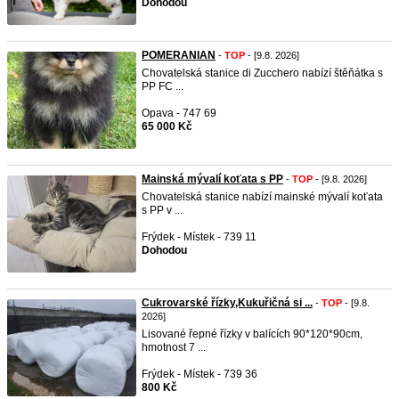
Dohodou
POMERANIAN
-
TOP
- [9.8. 2026]
Chovatelská stanice di Zucchero nabízí štěňátka s
PP FC ...
Opava - 747 69
65 000 Kč
Mainská mývalí koťata s PP
-
TOP
- [9.8. 2026]
Chovatelská stanice nabízí mainské mývalí koťata
s PP v ...
Frýdek - Místek - 739 11
Dohodou
Cukrovarské řízky,Kukuřičná si ...
-
TOP
- [9.8.
2026]
Lisované řepné řízky v balících 90*120*90cm,
hmotnost 7 ...
Frýdek - Místek - 739 36
800 Kč