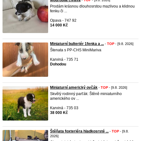
Modrobílá čivava
-
TOP
- [9.8. 2026]
Prodám krásnou dlouhosrstou mazlivou a klidnou
fenku či ...
Opava - 747 92
14 000 Kč
Miniaturní bulteriér 1fenka a ...
-
TOP
- [9.8. 2026]
Štenata s PP-CHS MiniMariva
Karviná - 735 71
Dohodou
Miniaturní americký ovčák
-
TOP
- [9.8. 2026]
Skvělý rodinný parťák: Štěně miniaturního
amerického ov ...
Karviná - 735 03
38 000 Kč
Štěňata foxteriéra hladkosrsté ...
-
TOP
- [9.8.
2026]