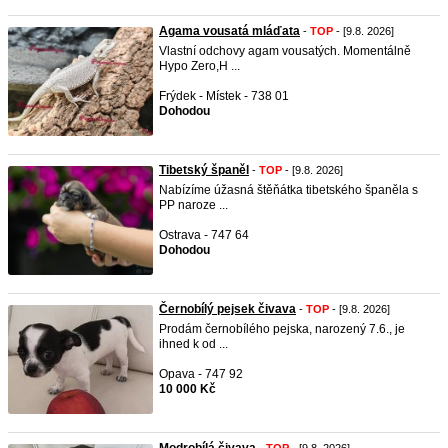
Agama vousatá mláďata
-
TOP
- [9.8. 2026]
Vlastní odchovy agam vousatých. Momentálně
Hypo Zero,H ...
Frýdek - Místek - 738 01
Dohodou
Tibetský španěl
-
TOP
- [9.8. 2026]
Nabízíme úžasná štěňátka tibetského španěla s
PP naroze ...
Ostrava - 747 64
Dohodou
Černobílý pejsek čivava
-
TOP
- [9.8. 2026]
Prodám černobílého pejska, narozený 7.6., je
ihned k od ...
Opava - 747 92
10 000 Kč