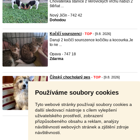
Chovatelská stanice z Veřovických vrchů nabízí 2
štěňat ...
Nový Jičín - 742 42
Dohodou
Kočičí sourozenci
-
TOP
- [9.8. 2026]
Daruji 2 kočičí sourozence kočičku a kocourka.Je
to ne ...
Opava - 747 18
Zdarma
Čínský chocholatý pes
-
TOP
- [9.8. 2026]
Nabízíme dvě osrstěna( labutěnky) štěňatka s
průkazem p ...
Používáme soubory cookies
Frýdek - Místek - 739 36
Dohodou
Tyto webové stránky používají soubory cookies a
další sledovací nástroje s cílem vylepšení
uživatelského prostředí, zobrazení
přizpůsobeného obsahu a reklam, analýzy
Stránka:
1
2
3
Další
návštěvnosti webových stránek a zjištění zdroje
návštěvnosti.