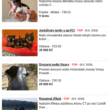
Nabízíme krásná štěňátka čivavy opravdu mikro
vzrůstu.V ...
Frýdek - Místek - 738 01
V textu
Jorkšírsky teriér s pp FCI
-
TOP
- [9.8. 2026]
Malá chovatelská stanice hledá milující domov pro
krásn ...
Ostrava - 703 00
35 000 Kč
Drezurni sedlo Vivary
-
TOP
- [9.8. 2026]
Prodam drezurni sedlo Holandské znacky Vivary.
Posedli ...
Ostrava - 700 30
20 000 Kč
Rozumná tříletá
-
TOP
- [9.8. 2026]
Nabízím tříletou ježděnou klisnu ČT po otci Cardiff
Dwe ...