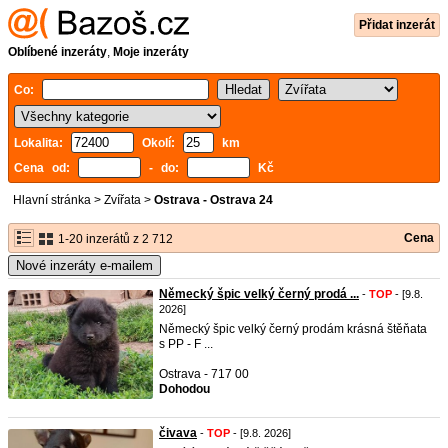
Přidat inzerát
Oblíbené inzeráty
,
Moje inzeráty
Co:
Lokalita:
Okolí:
km
Cena od:
- do:
Kč
Hlavní stránka
>
Zvířata
>
Ostrava - Ostrava 24
Cena
1-20 inzerátů z 2 712
Nové inzeráty e-mailem
Německý špic velký černý prodá ...
-
TOP
- [9.8.
2026]
Německý špic velký černý prodám krásná štěňata
s PP - F ...
Ostrava - 717 00
Dohodou
čivava
-
TOP
- [9.8. 2026]