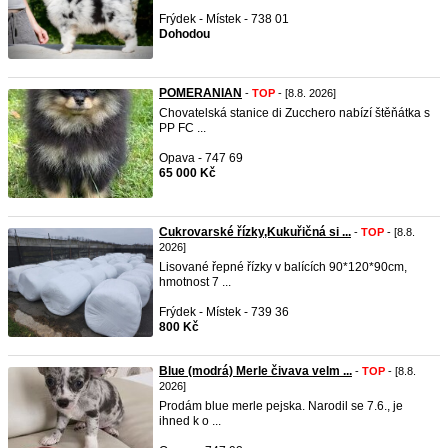
Frýdek - Místek - 738 01
Dohodou
POMERANIAN
-
TOP
- [8.8. 2026]
Chovatelská stanice di Zucchero nabízí štěňátka s
PP FC ...
Opava - 747 69
65 000 Kč
Cukrovarské řízky,Kukuřičná si ...
-
TOP
- [8.8.
2026]
Lisované řepné řízky v balících 90*120*90cm,
hmotnost 7 ...
Frýdek - Místek - 739 36
800 Kč
Blue (modrá) Merle čivava velm ...
-
TOP
- [8.8.
2026]
Prodám blue merle pejska. Narodil se 7.6., je
ihned k o ...