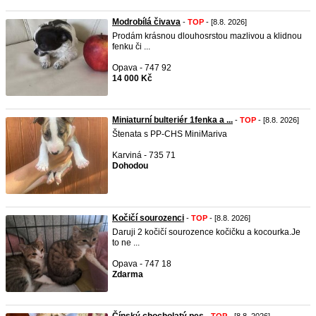
Modrobílá čivava
-
TOP
- [8.8. 2026]
Prodám krásnou dlouhosrstou mazlivou a klidnou
fenku či ...
Opava - 747 92
14 000 Kč
Miniaturní bulteriér 1fenka a ...
-
TOP
- [8.8. 2026]
Štenata s PP-CHS MiniMariva
Karviná - 735 71
Dohodou
Kočičí sourozenci
-
TOP
- [8.8. 2026]
Daruji 2 kočičí sourozence kočičku a kocourka.Je
to ne ...
Opava - 747 18
Zdarma