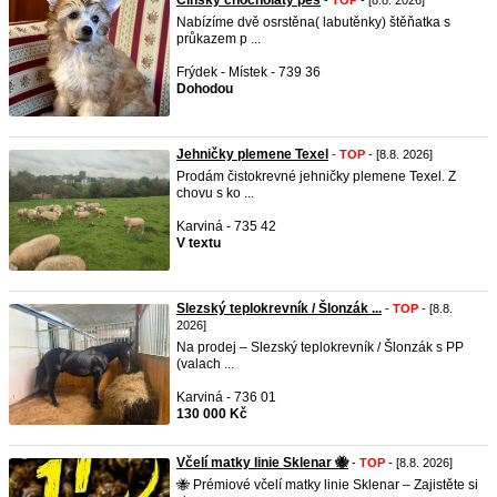
Čínský chocholatý pes
-
TOP
- [8.8. 2026]
Nabízíme dvě osrstěna( labutěnky) štěňatka s
průkazem p ...
Frýdek - Místek - 739 36
Dohodou
Jehničky plemene Texel
-
TOP
- [8.8. 2026]
Prodám čistokrevné jehničky plemene Texel. Z
chovu s ko ...
Karviná - 735 42
V textu
Slezský teplokrevník / Šlonzák ...
-
TOP
- [8.8.
2026]
Na prodej – Slezský teplokrevník / Šlonzák s PP
(valach ...
Karviná - 736 01
130 000 Kč
Včelí matky linie Sklenar 🐝
-
TOP
- [8.8. 2026]
​🐝 Prémiové včelí matky linie Sklenar – Zajistěte si