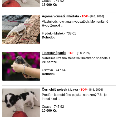
Opava - 747 92
15 000 Kč
Agama vousatá mláďata
-
TOP
- [8.8. 2026]
Vlastní odchovy agam vousatých. Momentálně
Hypo Zero,H ...
Frýdek - Místek - 738 01
Dohodou
Tibetský španěl
-
TOP
- [8.8. 2026]
Nabízíme úžasná štěňátka tibetského španěla s
PP naroze ...
Ostrava - 747 64
Dohodou
Černobílý pejsek čivava
-
TOP
- [8.8. 2026]
Prodám černobílého pejska, narozený 7.6., je
ihned k od ...
Opava - 747 92
10 000 Kč