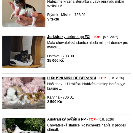
Nabízíme krásná štěňátka čivavy opravdu mikro
vzrůstu.V ...
Frýdek - Místek - 738 01
V textu
Jorkšírsky teriér s pp FCI
-
TOP
- [8.8. 2026]
Malá chovatelská stanice hledá milující domov pro
malou ...
Ostrava - 703 00
35 000 Kč
LUXUSNÍ MINILOP BERÁNCI
-
TOP
- [8.8. 2026]
Náš chov - U králičku Nabízím minilop beránky,v
krásné ...
Karviná - 736 01
2 500 Kč
Australský ovčák s PP
-
TOP
- [8.8. 2026]
Chovatelská stanice Rosycheeks nabízí k prodeji
štěňátk ...