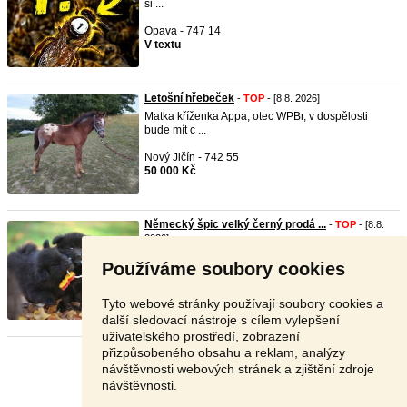
si ...
Opava - 747 14
V textu
Letošní hřebeček
-
TOP
- [8.8. 2026]
Matka kříženka Appa, otec WPBr, v dospělosti
bude mít c ...
Nový Jičín - 742 55
50 000 Kč
Německý špic velký černý prodá ...
-
TOP
- [8.8.
2026]
Německý špic velký černý prodám štěňata s PP.
Používáme soubory cookies
Skvělí, o ...
Ostrava - 717 00
Tyto webové stránky používají soubory cookies a
Dohodou
další sledovací nástroje s cílem vylepšení
uživatelského prostředí, zobrazení
přizpůsobeného obsahu a reklam, analýzy
Stránka:
1
2
3
Další
návštěvnosti webových stránek a zjištění zdroje
návštěvnosti.