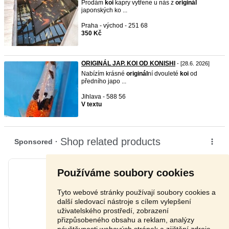
Prodám
koi
kapry vytřene u nás z
originál
japonských ko ...
Praha - východ - 251 68
350 Kč
ORIGINÁL JAP. KOI OD KONISHI
- [28.6. 2026]
Nabízím krásné
originál
ní dvouleté
koi
od
předního japo ...
Jihlava - 588 56
V textu
Používáme soubory cookies
Tyto webové stránky používají soubory cookies a
další sledovací nástroje s cílem vylepšení
uživatelského prostředí, zobrazení
přizpůsobeného obsahu a reklam, analýzy
návštěvnosti webových stránek a zjištění zdroje