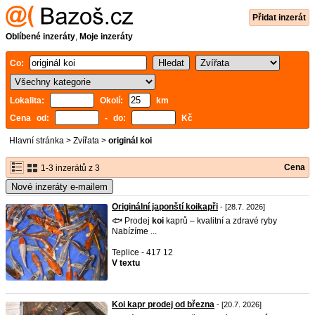
Přidat inzerát
Oblíbené inzeráty
,
Moje inzeráty
Co:
Lokalita:
Okolí:
km
Cena od:
- do:
Kč
Hlavní stránka
>
Zvířata
>
originál koi
Cena
1-3 inzerátů z 3
Nové inzeráty e-mailem
Originální japonští koikapři
- [28.7. 2026]
🐟 Prodej
koi
kaprů – kvalitní a zdravé ryby
Nabízíme ...
Teplice - 417 12
V textu
Koi kapr prodej od března
- [20.7. 2026]