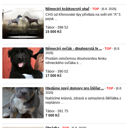
Německý krátkosrstý ohař
-
TOP
- [6.8. 2026]
CHS od Křenovské lípy přivítala na svět vrh "A" 5
pejsk ...
Tábor - 398 52
15 000 Kč
Německý ovčák - dlouhosrstá fe ...
-
TOP
- [6.8.
2026]
Prodám celočernou dlouhosrstou fenku
německého ovčáka s ...
Tábor - 390 02
17 000 Kč
Hledáme nový domovy pro štěňat ...
-
TOP
- [6.8.
2026]
Nabízíme krásná, zdravá a vymazlená štěňátka z
neplánov ...
Tábor - 391 75
7 000 Kč