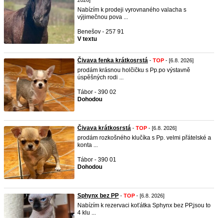
2026]
Nabízím k prodeji vyrovnaného valacha s
výjimečnou pova ...
Benešov - 257 91
V textu
Čivava fenka krátkosrstá
-
TOP
- [6.8. 2026]
prodám krásnou holčičku s Pp.po výstavně
úspěšných rodi ...
Tábor - 390 02
Dohodou
Čivava krátkosrstá
-
TOP
- [6.8. 2026]
prodám rozkošného klučíka s Pp. velmi přátelské a
konta ...
Tábor - 390 01
Dohodou
Sphynx bez PP
-
TOP
- [6.8. 2026]
Nabízím k rezervaci koťátka Sphynx bez PP,jsou to
4 klu ...