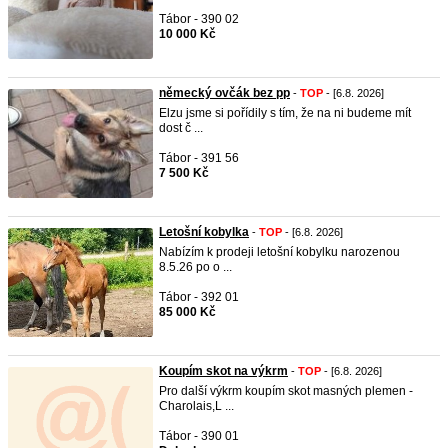
Tábor - 390 02
10 000 Kč
německý ovčák bez pp
-
TOP
- [6.8. 2026]
Elzu jsme si pořídily s tím, že na ni budeme mít
dost č ...
Tábor - 391 56
7 500 Kč
Letošní kobylka
-
TOP
- [6.8. 2026]
Nabízím k prodeji letošní kobylku narozenou
8.5.26 po o ...
Tábor - 392 01
85 000 Kč
Koupím skot na výkrm
-
TOP
- [6.8. 2026]
Pro další výkrm koupím skot masných plemen -
Charolais,L ...
Tábor - 390 01