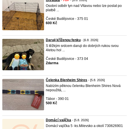
Ohrádka
-
TOP
- [6.8. 2026]
Osobní odběr tyn nad Vltavou nebo lze poslat po
platbě ...
České Budějovice - 375 01
600 Kč
Daruji kříženou fenku
- [6.8. 2026]
S těžkým srdcem daruji do dobrých rukou svou
4letou hol ...
České Budějovice - 373 04
Zdarma
Čelenka Blenheim Shires
- [5.8. 2026]
Nabízím pěknou čelenku Blenheim Shires Nová
nepoužitá, ...
Tábor - 390 01
500 Kč
Domácí vajíčka
- [5.8. 2026]
Domácí vajíčka 5 -ks.Milevsko a okolí 730626901