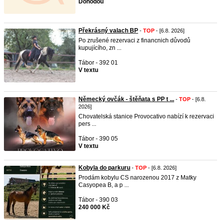
Dohodou
Překrásný valach BP
-
TOP
- [6.8. 2026]
Po zrušené rezervaci z financnich důvodů
kupujícího, zn ...
Tábor - 392 01
V textu
Německý ovčák - štěňata s PP t ...
-
TOP
- [6.8.
2026]
Chovatelská stanice Provocativo nabízí k rezervaci
pers ...
Tábor - 390 05
V textu
Kobyla do parkuru
-
TOP
- [6.8. 2026]
Prodám kobylu CS narozenou 2017 z Matky
Casyopea B, a p ...
Tábor - 390 03
240 000 Kč