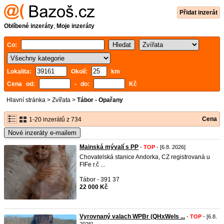
Přidat inzerát
Oblíbené inzeráty
,
Moje inzeráty
Co:
Lokalita:
Okolí:
km
Cena od:
- do:
Kč
Hlavní stránka
>
Zvířata
>
Tábor - Opařany
Cena
1-20 inzerátů z 734
Nové inzeráty e-mailem
Mainská mývalí s PP
-
TOP
- [6.8. 2026]
Chovatelská stanice Andorka, CZ registrovaná u
FIFe r.č ...
Tábor - 391 37
22 000 Kč
Vyrovnaný valach WPBr (QHxWels ...
-
TOP
- [6.8.