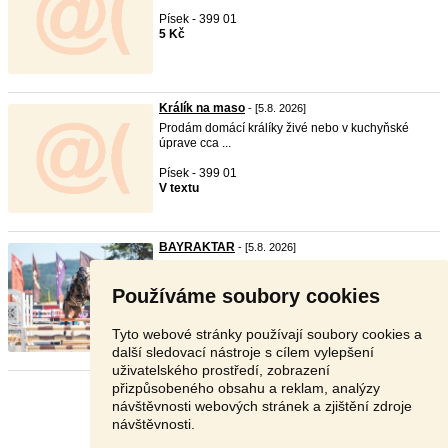
Písek - 399 01
5 Kč
Králík na maso
- [5.8. 2026]
Prodám domácí králíky živé nebo v kuchyňské
úprave cca ...
Písek - 399 01
V textu
BAYRAKTAR
- [5.8. 2026]
Prodám čtyřletého valacha vlastního chovu
plemene český ...
Používáme soubory cookies
Tábor - 392 01
V textu
Tyto webové stránky používají soubory cookies a
další sledovací nástroje s cílem vylepšení
uživatelského prostředí, zobrazení
přizpůsobeného obsahu a reklam, analýzy
Stránka:
1
2
3
Další
návštěvnosti webových stránek a zjištění zdroje
návštěvnosti.