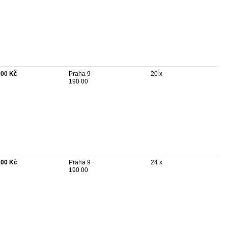
900 Kč
Praha 9
20 x
190 00
800 Kč
Praha 9
24 x
190 00