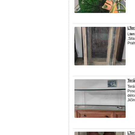
LTer
L
te
,Sil
Prah
Terá
Terá
Poso
délc
Jičí
LTer