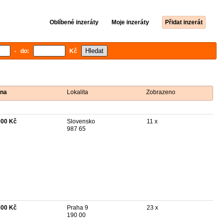
Oblíbené inzeráty
Moje inzeráty
Přidat inzerát
- do:
Kč
na
Lokalita
Zobrazeno
000 Kč
Slovensko
11 x
987 65
300 Kč
Praha 9
23 x
190 00