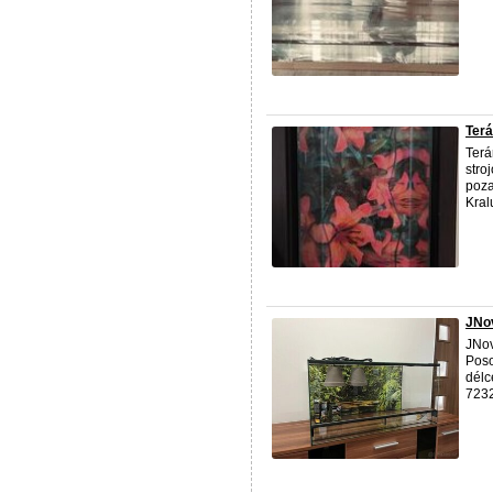
Terá
Terá
stro
poza
Kral
JNov
JNov
Poso
délc
723