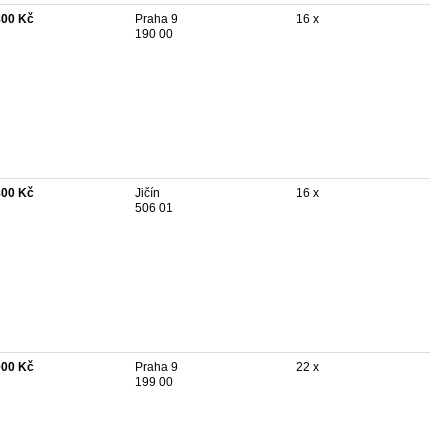
800 Kč
Praha 9
16 x
190 00
800 Kč
Jičín
16 x
506 01
000 Kč
Praha 9
22 x
199 00