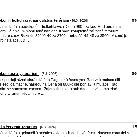
kon hrbolkohlavý, auriculatus, terárium
99
- [6.8. 2026]
ám mláďata pagekonů hrbolkohlavých. Cena 990,- za kus. Rád poradím s
em. Zájemcům mohu také nabídnout nové kompletně zařízené terárium
lní pro chov. Rozměr: 80*40*40 za 2700,- nebo 95*45*45 za 3500,- V ceně je
roinstalace, 3D ...
kon řasnatý, terárium
80
- [6.8. 2026]
k prodeji různě stará mláďata Pagekonů řasnatých. Barevné mutace (lili
e, red, dalmatine, harlequin). Cena od 800kc dle pohlaví a mutace. Rád
dím se správným chovem. Zájemcům mohu nabídnout nové kompletně
zené terárium ideální pro ...
ka červená, terárium
1 
- [6.8. 2026]
ám mláďata gekončíků nočních z vlastních odchovů. Jsem zkušený chovatel s