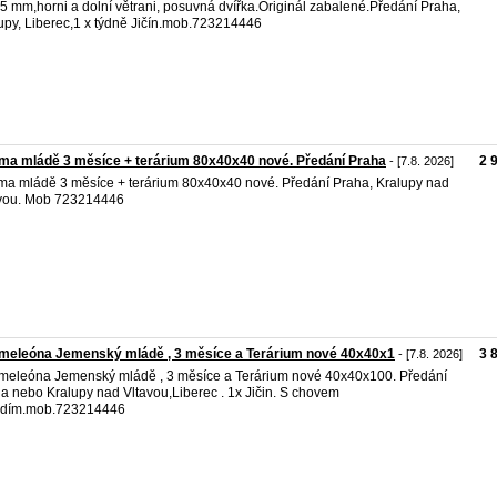
 5 mm,horni a dolní větrani, posuvná dvířka.Originál zabalené.Předání Praha,
upy, Liberec,1 x týdně Jičín.mob.723214446
a mládě 3 měsíce + terárium 80x40x40 nové. Předání Praha
2 
- [7.8. 2026]
a mládě 3 měsíce + terárium 80x40x40 nové. Předání Praha, Kralupy nad
vou. Mob 723214446
meleóna Jemenský mládě , 3 měsíce a Terárium nové 40x40x1
3 
- [7.8. 2026]
eleóna Jemenský mládě , 3 měsíce a Terárium nové 40x40x100. Předání
a nebo Kralupy nad Vltavou,Liberec . 1x Jičin. S chovem
adím.mob.723214446