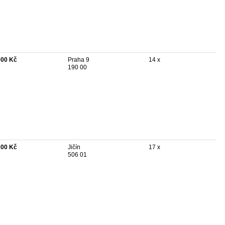
000 Kč
Praha 9
14 x
190 00
300 Kč
Jičín
17 x
506 01