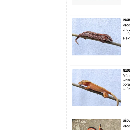
page
Prod
chov
ideá
elekt
page
Mám 
whit
pora
zaří
užov
Prod