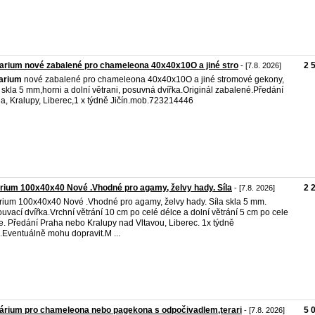
arium nové zabalené pro chameleona 40x40x10O a jiné stro
2 
- [7.8. 2026]
rarium
nové zabalené pro chameleona 40x40x10O a jiné stromové gekony,
a skla 5 mm,horni a dolní větrani, posuvná dvířka.Originál zabalené.Předání
a, Kralupy, Liberec,1 x týdně Jičín.mob.723214446
rium 100x40x40 Nové .Vhodné pro agamy, želvy hady. Síla
2 
- [7.8. 2026]
rium 100x40x40 Nové .Vhodné pro agamy, želvy hady. Síla skla 5 mm.
uvací dvířka.Vrchní větrání 10 cm po celé délce a dolní větrání 5 cm po cele
e. Předání Praha nebo Kralupy nad Vltavou, Liberec. 1x týdně
n.Eventuálně mohu dopravit.M ...
árium pro chameleona nebo pagekona s odpočivadlem,terari
5 
- [7.8. 2026]