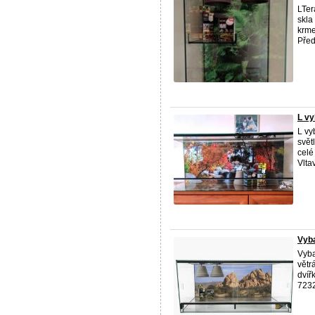
LTer
skla
krme
Před
L vy
L vy
svět
celé
Vltav
Vyba
Vyba
větr
dvíř
723