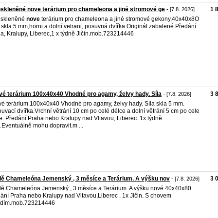
skleněné nove terárium pro chameleona a jiné stromové ge
1 
- [7.8. 2026]
oskleněné
nove
terárium pro chameleona a jiné stromové gekony,40x40x8O
a skla 5 mm,horni a dolní vetrani, posuvná dvířka.Originál zabalené.Předání
a, Kralupy, Liberec,1 x týdně Jičín.mob.723214446
é terárium 100x40x40 Vhodné pro agamy, želvy hady. Síla
3 
- [7.8. 2026]
é terárium 100x40x40 Vhodné pro agamy, želvy hady. Síla skla 5 mm.
uvací dvířka.Vrchní větrání 10 cm po celé délce a dolní větrání 5 cm po cele
e. Předání Praha nebo Kralupy nad Vltavou, Liberec. 1x týdně
n.Eventuálně mohu dopravit.m ...
ě Chameleóna Jemenský , 3 měsíce a Terárium. A výšku nov
3 
- [7.8. 2026]
ě Chameleóna Jemenský , 3 měsíce a Terárium. A výšku nové 40x40x80.
ání Praha nebo Kralupy nad Vltavou,Liberec . 1x Jičin. S chovem
adím.mob.723214446