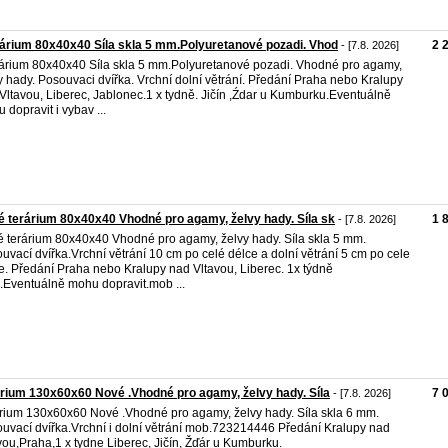
árium 80x40x40 Síla skla 5 mm.Polyuretanové pozadi. Vhod
2 
- [7.8. 2026]
árium 80x40x40 Síla skla 5 mm.Polyuretanové pozadi. Vhodné pro agamy,
y hady. Posouvaci dvířka. Vrchní dolní větrání. Předání Praha nebo Kralupy
Vltavou, Liberec, Jablonec.1 x tydně. Jičín ,Źdar u Kumburku.Eventuálně
 dopravit i vybav ...
 terárium 80x40x40 Vhodné pro agamy, želvy hady. Síla sk
1 
- [7.8. 2026]
 terárium 80x40x40 Vhodné pro agamy, želvy hady. Síla skla 5 mm.
uvací dvířka.Vrchní větrání 10 cm po celé délce a dolní větrání 5 cm po cele
e. Předání Praha nebo Kralupy nad Vltavou, Liberec. 1x týdně
n.Eventuálně mohu dopravit.mob ...
rium 130x60x60 Nové .Vhodné pro agamy, želvy hady. Síla
7 
- [7.8. 2026]
rium 130x60x60 Nové .Vhodné pro agamy, želvy hady. Síla skla 6 mm.
uvací dvířka.Vrchní i dolní větrání mob.723214446 Předání Kralupy nad
vou,Praha,1 x tydne Liberec, Jičín, Žďár u Kumburku.