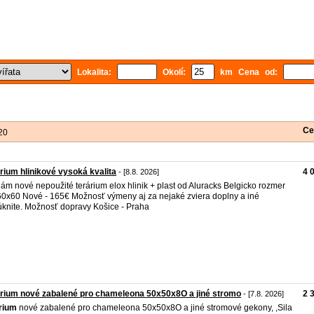
Lokalita:
Okolí:
km Cena od:
Ce
20
rium hlinikové vysoká kvalita
4 
- [8.8. 2026]
ám nové nepoužité terárium elox hlinik + plast od Aluracks Belgicko rozmer
0x60 Nové - 165€ Možnosť výmeny aj za nejaké zviera doplny a iné
knite. Možnosť dopravy Košice - Praha
rium nové zabalené pro chameleona 50x50x8O a jiné stromo
2 
- [7.8. 2026]
rium
nové zabalené pro chameleona 50x50x8O a jiné stromové gekony, ,Sila