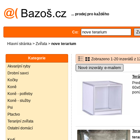
... prodej pro každého
Co:
Hlavní stránka
>
Zvířata
>
nove terarium
Kategorie
Zobrazeno 1-20 inzerátů z 1
Akvarijní ryby
Nové inzeráty e-mailem
Drobní savci
Terá
Kočky
Pred
Koně
60x6
ponú
Koně - potřeby
Koně - služby
Psi
Ptactvo
Terarijní zvířata
Ostatní domácí
Tera
tera
Krytí