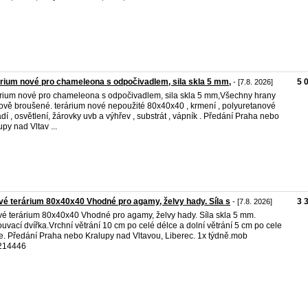
rium nové pro chameleona s odpočivadlem, sila skla 5 mm,
5 
- [7.8. 2026]
rium nové pro chameleona s odpočivadlem, sila skla 5 mm,Všechny hrany
jově broušené. terárium nové nepoužité 80x40x40 , krmení , polyuretanové
dí , osvětlení, žárovky uvb a výhřev , substrát , vápník . Předání Praha nebo
upy nad Vltav ...
é terárium 80x40x40 Vhodné pro agamy, želvy hady. Síla s
3 
- [7.8. 2026]
é terárium 80x40x40 Vhodné pro agamy, želvy hady. Síla skla 5 mm.
uvací dvířka.Vrchní větrání 10 cm po celé délce a dolní větrání 5 cm po cele
e. Předání Praha nebo Kralupy nad Vltavou, Liberec. 1x týdně.mob
214446