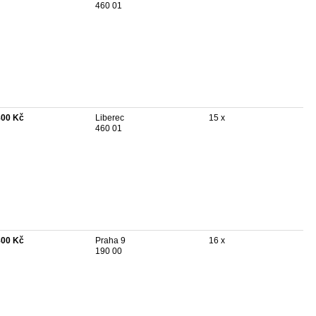
460 01
800 Kč
Liberec
15 x
460 01
800 Kč
Praha 9
16 x
190 00