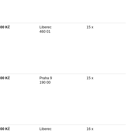
500 Kč
Liberec
15 x
460 01
200 Kč
Praha 9
15 x
190 00
000 Kč
Liberec
16 x