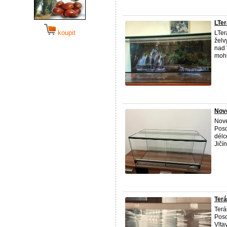
LTer
koupit
LTer
želv
nad 
mohu
Nové
Nové
Poso
délc
Jičí
Terá
Terá
Poso
Vlta