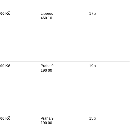
200 Kč
Liberec
17 x
460 10
800 Kč
Praha 9
19 x
190 00
000 Kč
Praha 9
15 x
190 00