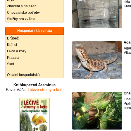
skla
Ztraceni a nalezeni
Kral
Chovatelské potřeby
Služby pro zvířata
Hospodářská zvířata
Drůbež
Agam
Králíci
Agam
Ovce a kozy
Vlta
Prasata
Skot
Ostatní hospodářská
Knihkupectví Jasmínka
Pavel Váňa:
Léčivé stromy a keře
Cha
I.
Cham
Prah
por