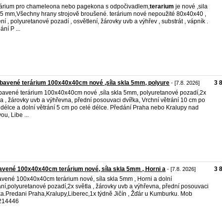
árium pro chameleona nebo pagekona s odpočivadlem,
terarium
je nové ,sila
 5 mm,Všechny hrany strojově broušené. terárium nové nepoužité 80x40x40 ,
ní , polyuretanové pozadí , osvětlení, žárovky uvb a výhřev , substrát , vápník .
ání P ...
bavené terárium 100x40x40cm nové ,síla skla 5mm, polyure
3 
- [7.8. 2026]
bavené terárium 100x40x40cm nové ,síla skla 5mm, polyuretanové pozadí,2x
la , žárovky uvb a výhřevna, přední posouvaci dvířka, Vrchní větrání 10 cm po
 délce a dolní větrání 5 cm po celé délce. Předání Praha nebo Kralupy nad
ou, Libe ...
vené 100x40x40cm terárium nové, síla skla 5mm , Horni a
3 
- [7.8. 2026]
vené 100x40x40cm terárium nové, síla skla 5mm , Horni a dolní
ání,polyuretanové pozadí,2x světla , žárovky uvb a výhřevna, přední posouvaci
ka.Predani Praha,Kralupy,Liberec,1x týdně Jičín , Žďár u Kumburku. Mob
214446