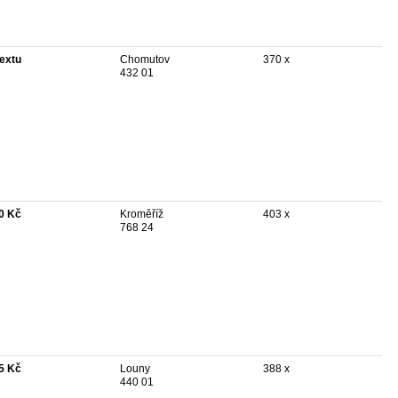
textu
Chomutov
370 x
432 01
0 Kč
Kroměříž
403 x
768 24
5 Kč
Louny
388 x
440 01