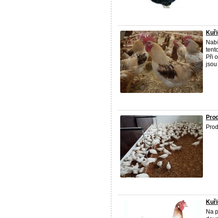
Kuři
Nabí
tent
Při 
jsou 
Pro
Prod
Kuři
Na p