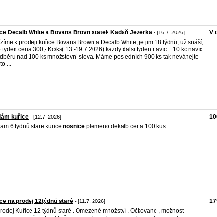
ce Decalb White a Bovans Brovn statek Kadaň Jezerka
V 
- [16.7. 2026]
zíme k prodeji kuřice Bovans Brown a Decalb White, je jim 18 týdnů, už snáší,
o týden cena 300,- Kč/ks( 13.-19.7.2026) každý další týden navíc + 10 kč navíc.
odběru nad 100 ks množstevní sleva. Máme posledních 900 ks tak neváhejte
to ...
dám kuřice
10
- [12.7. 2026]
ám 6 týdnů staré kuřice
nosnice
plemeno dekalb cena 100 kus
ce na prodej 12týdnů staré
17
- [11.7. 2026]
rodej Kuřice 12 týdnů staré . Omezené množství . Očkované , možnost