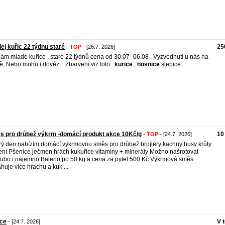
ej kuřic 22 týdnu staré
25
-
TOP
- [26.7. 2026]
ám mladé kuřice , staré 22 týdnů cena od 30.07- 06.08 . Vyzvednutí u nás na
ě, Nebo mohu i dovézt . Zbarvení viz foto .
kurice
,
nosnice
slepice
s pro drůbež výkrm -domácí produkt akce 10Kč/g
10
-
TOP
- [24.7. 2026]
ý den nabízím domácí výkrmovou směs pro drůbež brojlery kachny husy krůty
ení Pšenice ječmen hrách kukuřice vitamíny + minerály Možno našrotovat
ubo i najemno Baleno po 50 kg a cena za pytel 500 Kč Výkrmová směs
huje více hrachu a kuk ...
ice
V 
- [24.7. 2026]