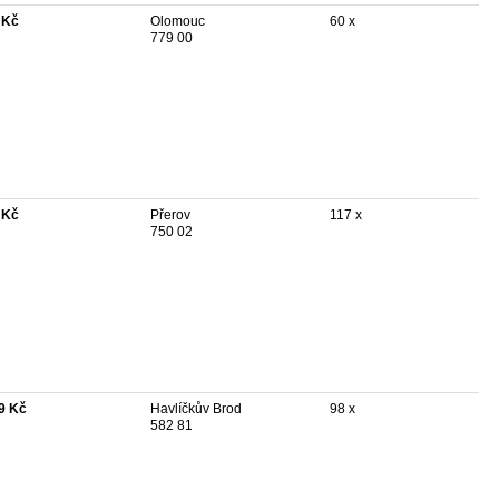
 Kč
Olomouc
60 x
779 00
 Kč
Přerov
117 x
750 02
9 Kč
Havlíčkův Brod
98 x
582 81