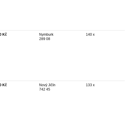
0 Kč
Nymburk
140 x
289 08
0 Kč
Nový Jičín
133 x
742 45