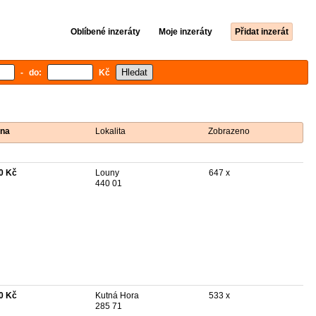
Oblíbené inzeráty
Moje inzeráty
Přidat inzerát
- do:
Kč
na
Lokalita
Zobrazeno
0 Kč
Louny
647 x
440 01
0 Kč
Kutná Hora
533 x
285 71