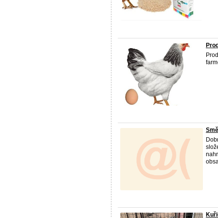
Prod
Prod
farm
Smě
Dobr
slož
nahr
obsa
Kuř