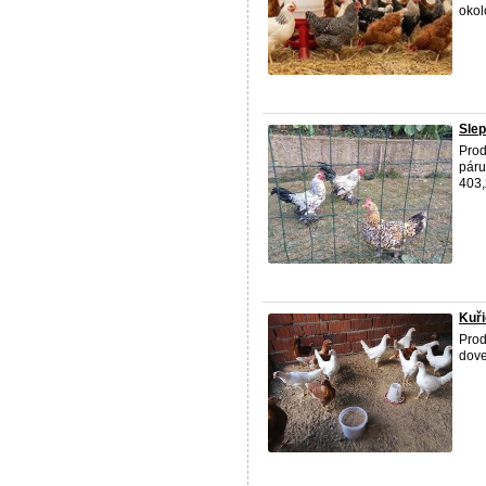
okol
Slep
Prod
páru
403,
Kuři
Prod
dove