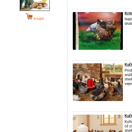
Krm
koupit
Nabí
drub
Kuři
Prod
snáš
shel
vajec
Kuř
Kuři
už z
shel