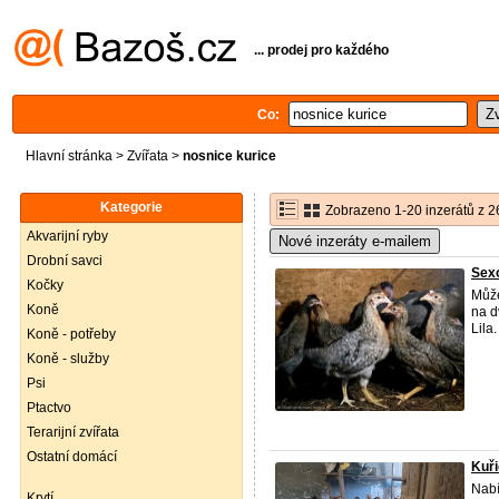
... prodej pro každého
Co:
Hlavní stránka
>
Zvířata
>
nosnice kurice
Kategorie
Zobrazeno 1-20 inzerátů z 2
Akvarijní ryby
Nové inzeráty e-mailem
Drobní savci
Sexo
Kočky
Může
Koně
na d
Lila.
Koně - potřeby
Koně - služby
Psi
Ptactvo
Terarijní zvířata
Ostatní domácí
Kuř
Nabí
Krytí