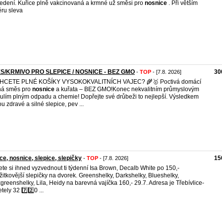
edení. Kuřice plně vakcinovaná a krmné už směsi pro
nosnice
. Při větším
ru sleva
ĚS/KRMIVO PRO SLEPICE / NOSNICE - BEZ GMO
30
-
TOP
- [7.8. 2026]
CHCETE PLNÉ KOŠÍKY VYSOKOKVALITNÍCH VAJEC? 🌾 ​🥇 Poctivá domácí
ná směs pro
nosnice
a kuřata – BEZ GMO! ​Konec nekvalitním průmyslovým
ulím plným odpadu a chemie! Dopřejte své drůbeži to nejlepší. Výsledkem
u zdravé a silné slepice, pev ...
ce, nosnice, slepice, slepičky
15
-
TOP
- [7.8. 2026]
te si ihned vyzvednout ti týdenní Isa Brown, Decalb White po 150,-
žitkovější slepičky na dvorek. Greenshelky, Darkshelky, Blueshelky,
greenshelky, Lila, Heidy na barevná vajíčka 160,- 29.7. Adresa je Třebívlice-
ely 32 7️⃣2️⃣0 ...