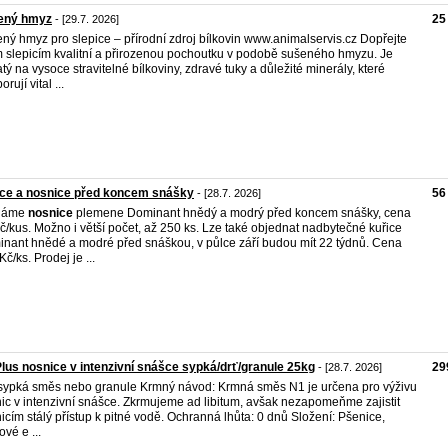
ený hmyz
25
- [29.7. 2026]
ný hmyz pro slepice – přírodní zdroj bílkovin www.animalservis.cz Dopřejte
 slepicím kvalitní a přirozenou pochoutku v podobě sušeného hmyzu. Je
tý na vysoce stravitelné bílkoviny, zdravé tuky a důležité minerály, které
rují vital ...
ice a nosnice před koncem snášky
56
- [28.7. 2026]
dáme
nosnice
plemene Dominant hnědý a modrý před koncem snášky, cena
č/kus. Možno i větší počet, až 250 ks. Lze také objednat nadbytečné kuřice
nant hnědé a modré před snáškou, v půlce září budou mít 22 týdnů. Cena
č/ks. Prodej je ...
lus nosnice v intenzivní snášce sypká/drť/granule 25kg
29
- [28.7. 2026]
 sypká směs nebo granule Krmný návod: Krmná směs N1 je určena pro výživu
ic v intenzivní snášce. Zkrmujeme ad libitum, avšak nezapomeňme zajistit
icím stálý přístup k pitné vodě. Ochranná lhůta: 0 dnů Složení: Pšenice,
ové e ...