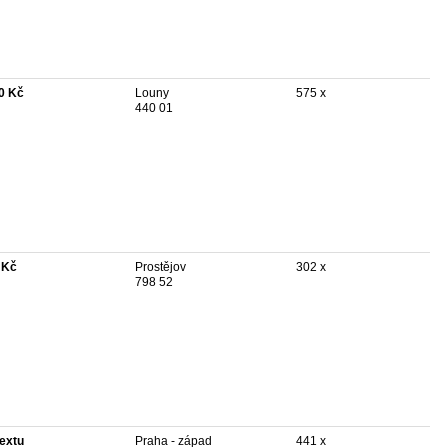
0 Kč
Louny
575 x
440 01
 Kč
Prostějov
302 x
798 52
textu
Praha - západ
441 x