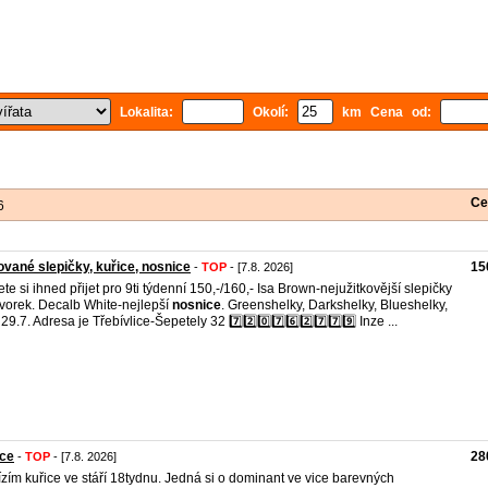
Lokalita:
Okolí:
km Cena od:
Ce
6
vané slepičky, kuřice, nosnice
15
-
TOP
- [7.8. 2026]
te si ihned přijet pro 9ti týdenní 150,-/160,- Isa Brown-nejužitkovější slepičky
vorek. Decalb White-nejlepší
nosnice
. Greenshelky, Darkshelky, Blueshelky,
 29.7. Adresa je Třebívlice-Šepetely 32 7️⃣2️⃣0️⃣7️⃣6️⃣2️⃣7️⃣7️⃣9️⃣ Inze ...
ice
28
-
TOP
- [7.8. 2026]
zím kuřice ve stáří 18tydnu. Jedná si o dominant ve vice barevných