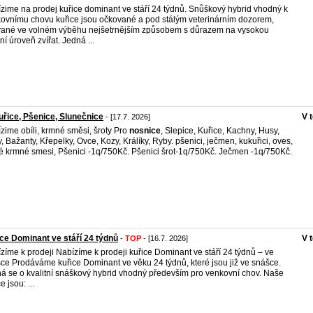
zime na prodej kuřice dominant ve stáří 24 týdnů. Snůškový hybrid vhodný k
ovnímu chovu kuřice jsou očkované a pod stálým veterinárním dozorem,
ané ve volném výběhu nejšetrnějším způsobem s důrazem na vysokou
ní úroveň zvířat. Jedná ...
řice, Pšenice, Slunečnice
V 
- [17.7. 2026]
zime obíli, krmné směsi, šroty Pro
nosnice
, Slepice, Kuřice, Kachny, Husy,
y, Bažanty, Křepelky, Ovce, Kozy, Králíky, Ryby. pšenici, ječmen, kukuřici, oves,
né krmné smesi, Pšenici -1q/750Kč. Pšenici šrot-1q/750Kč. Ječmen -1q/750Kč.
ce Dominant ve stáří 24 týdnů
V 
-
TOP
- [16.7. 2026]
zíme k prodeji Nabízíme k prodeji kuřice Dominant ve stáří 24 týdnů – ve
ce Prodáváme kuřice Dominant ve věku 24 týdnů, které jsou již ve snášce.
á se o kvalitní snáškový hybrid vhodný především pro venkovní chov. Naše
e jsou: ...