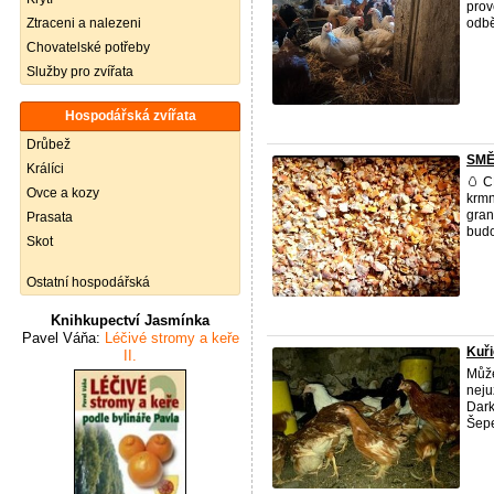
prov
Ztraceni a nalezeni
odbě
Chovatelské potřeby
Služby pro zvířata
Hospodářská zvířata
Drůbež
​SM
Králíci
🥚 
Ovce a kozy
krm
gran
Prasata
budo
Skot
Ostatní hospodářská
Knihkupectví Jasmínka
Pavel Váňa:
Léčivé stromy a keře
Kuři
II.
Může
neju
Dark
Šepet