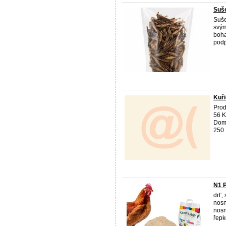
Suš
Suše
svým
boha
podpo
Kuř
Pro
56 K
Domi
250 K
N1 P
drť,
nosn
nosn
řepk