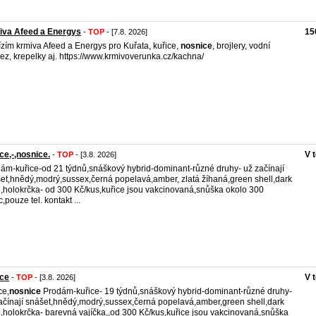
iva Afeed a Energys
15
-
TOP
- [7.8. 2026]
zím krmiva Afeed a Energys pro Kuřata, kuřice,
nosnice
, brojlery, vodní
ez, krepelky aj. https://www.krmivoverunka.cz/kachna/
ce,-,nosnice.
V 
-
TOP
- [3.8. 2026]
ám-kuřice-od 21 týdnů,snáškový hybrid-dominant-různé druhy- už začínají
et,hnědý,modrý,sussex,černá popelavá,amber, zlatá žíhaná,green shell,dark
l,holokrčka- od 300 Kč/kus,kuřice jsou vakcinovaná,snůška okolo 300
,pouze tel. kontakt ...
ice
V 
-
TOP
- [3.8. 2026]
ce,
nosnice
Prodám-kuřice- 19 týdnů,snáškový hybrid-dominant-různé druhy-
ačínají snášet,hnědý,modrý,sussex,černá popelavá,amber,green shell,dark
l,holokrčka- barevná vajíčka,,od 300 Kč/kus,kuřice jsou vakcinovaná,snůška