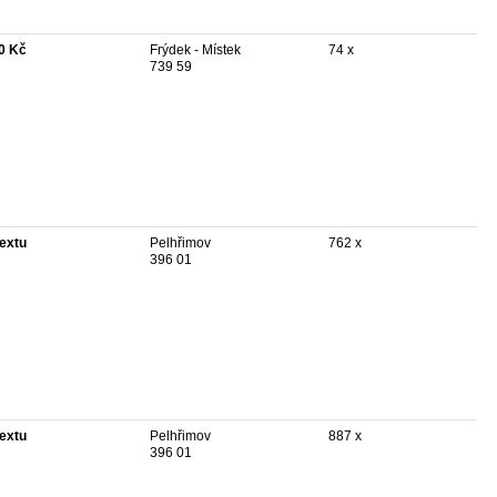
0 Kč
Frýdek - Místek
74 x
739 59
textu
Pelhřimov
762 x
396 01
textu
Pelhřimov
887 x
396 01