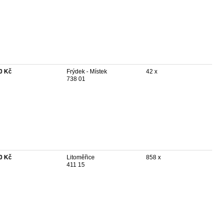
0 Kč
Frýdek - Místek
42 x
738 01
0 Kč
Litoměřice
858 x
411 15