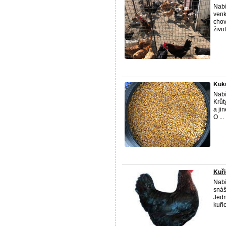
Nabí
venk
chov
život
Kuku
Nabí
Krůt
a ji
O ...
Kuři
Nabí
snáš
Jedn
kuřic