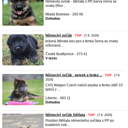
Německý ovčák - štěňata s PP, barva černá se
znaky (Rex ...
Mladá Boleslav - 293 06
Dohodou
Německý ovčák
-
TOP
- [7.8. 2026]
krásná štěnata bez pes a fenka černa se znaky
očkovaná ...
České Budějovice - 373 41
V textu
Německý ovčák - pejsek a fenka ...
-
TOP
- [7.8.
2026]
CHS Walgeo Czech nabízí pejska a fenku stáří 10
týdnů z ...
Liberec - 463 11
Dohodou
Německý ovčák štěňata
-
TOP
- [7.8. 2026]
Prodám štěňata německého ovčáka s PP po
kvalitních rodi ...