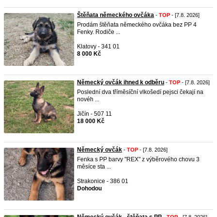
Štěňata německého ovčáka
-
TOP
- [7.8. 2026]
Prodám štěňata německého ovčáka bez PP 4
Fenky. Rodiče ...
Klatovy - 341 01
8 000 Kč
Německý ovčák ihned k odběru
-
TOP
- [7.8. 2026]
Poslední dva tříměsíční vlkošedí pejsci čekají na
novéh ...
Jičín - 507 11
18 000 Kč
Německý ovčák
-
TOP
- [7.8. 2026]
Fenka s PP barvy "REX" z výběrového chovu 3
měsíce sta ...
Strakonice - 386 01
Dohodou