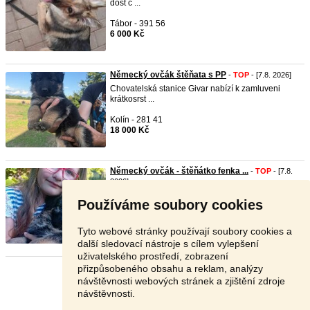
dost č ...
Tábor - 391 56
6 000 Kč
Německý ovčák štěňata s PP
-
TOP
- [7.8. 2026]
Chovatelská stanice Givar nabízí k zamluveni
krátkosrst ...
Kolín - 281 41
18 000 Kč
Německý ovčák - štěňátko fenka ...
-
TOP
- [7.8.
2026]
Chovatelská stanice z Henmonu nabízí
Používáme soubory cookies
dlouhosrstou feneč ...
Bruntál - 792 01
Tyto webové stránky používají soubory cookies a
20 000 Kč
další sledovací nástroje s cílem vylepšení
uživatelského prostředí, zobrazení
přizpůsobeného obsahu a reklam, analýzy
Stránka:
1
2
3
Další
návštěvnosti webových stránek a zjištění zdroje
návštěvnosti.