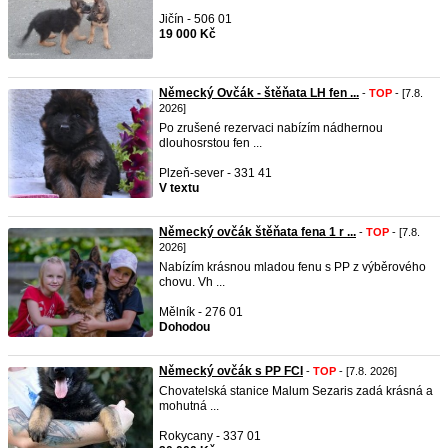
Jičín - 506 01
19 000 Kč
Německý Ovčák - štěňata LH fen ...
-
TOP
- [7.8.
2026]
Po zrušené rezervaci nabízím nádhernou
dlouhosrstou fen ...
Plzeň-sever - 331 41
V textu
Německý ovčák štěňata fena 1 r ...
-
TOP
- [7.8.
2026]
Nabízím krásnou mladou fenu s PP z výběrového
chovu. Vh ...
Mělník - 276 01
Dohodou
Německý ovčák s PP FCI
-
TOP
- [7.8. 2026]
Chovatelská stanice Malum Sezaris zadá krásná a
mohutná ...
Rokycany - 337 01