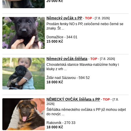
20 000 Kč
Německý ovčák s PP
-
TOP
- [7.8. 2026]
Prodám fenky NO s PP, celočerné nebo černé se
znaky. Št ...
Domažlice - 344 01
15 000 Kč
Německý ovčák-štěňata
-
TOP
- [7.8. 2026]
Chovatelská stanice Maveka-nabízíme holky i
kluky z vrh ...
Žďár nad Sázavou - 594 52
18 000 Kč
NĚMECKÝ OVČÁK štěňata s PP
-
TOP
- [7.8.
2026]
Štěňátka německého ovčáka s PP již mohou odjet
do novýc ...
Rakovník - 270 33
18 000 Kč