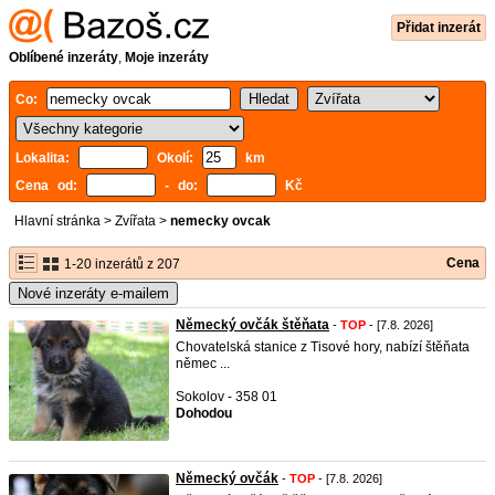
Přidat inzerát
Oblíbené inzeráty
,
Moje inzeráty
Co:
Lokalita:
Okolí:
km
Cena od:
- do:
Kč
Hlavní stránka
>
Zvířata
>
nemecky ovcak
Cena
1-20 inzerátů z 207
Nové inzeráty e-mailem
Německý ovčák štěňata
-
TOP
- [7.8. 2026]
Chovatelská stanice z Tisové hory, nabízí štěňata
němec ...
Sokolov - 358 01
Dohodou
Německý ovčák
-
TOP
- [7.8. 2026]