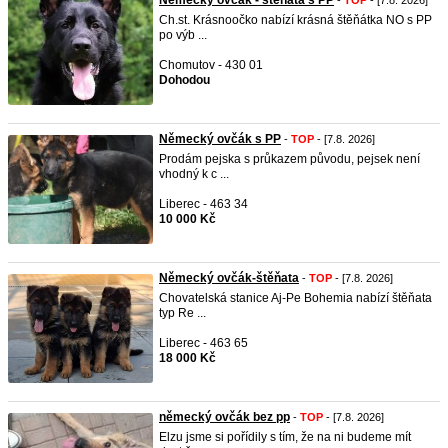
Německý ovčák - štěňata s PP
-
TOP
- [7.8. 2026]
Ch.st. Krásnoočko nabízí krásná štěňátka NO s PP
po výb ...
Chomutov - 430 01
Dohodou
Německý ovčák s PP
-
TOP
- [7.8. 2026]
Prodám pejska s průkazem původu, pejsek není
vhodný k c ...
Liberec - 463 34
10 000 Kč
Německý ovčák-štěňata
-
TOP
- [7.8. 2026]
Chovatelská stanice Aj-Pe Bohemia nabízí štěňata
typ Re ...
Liberec - 463 65
18 000 Kč
německý ovčák bez pp
-
TOP
- [7.8. 2026]
Elzu jsme si pořídily s tím, že na ni budeme mít