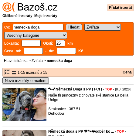
Přidat inzerát
Oblíbené inzeráty
,
Moje inzeráty
Co:
Lokalita:
Okolí:
km
Cena od:
- do:
Kč
Hlavní stránka
>
Zvířata
>
nemecka doga
Cena
1-15 inzerátů z 15
Nové inzeráty e-mailem
🐾💕Německá Doga s PP ( FCI )
-
TOP
- [8.8. 2026]
Naše tři princezny z chovatelské stanice La bella
Unigo ...
Strakonice - 387 51
Dohodou
Německá doga s PP 💙🐾❤️odběr ko ...
-
TOP
-