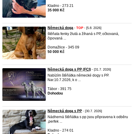
Kladno - 273 21
35 000 Kč
Německá doga
-
TOP
- [5.8. 2026]
štěňata fenky žlutá a žíhaná s PP, očkovaná,
čipovaná ...
Domažlice - 345 09
50 000 Kč
Německá doga s PP (FCI)
- [31.7. 2026]
Nabízím štěňátka německé dogy s PP.
Nar.10.7.2026, k o ...
Tábor - 391 75
Dohodou
Německá doga s PP
- [30.7. 2026]
Nádherná štěňátka s pp jsou připravena k odběru
,perfek ...
Kladno - 274 01