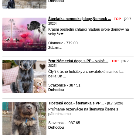
Dohodou
Šteniatka nemeckej dogy,Nemeck ...
-
TOP
- [29.7.
2026]
Krásni poslední chlapci hladaju svoje domovy na
veky 🐾❤ ...
Olomouc - 779 00
Zdarma
🐾❤️ Německá doga s PP – volné ...
-
TOP
- [26.7.
2026]
Čtyři krásné holčičky z chovatelské stanice La
bella Un ...
Strakonice - 387 51
Dohodou
Tibetská doga - šteniatka s PP ...
- [8.7. 2026]
Prijímame rezervácie na šteniatka čierne s
pálením a mo ...
Slovensko - 987 65
Dohodou