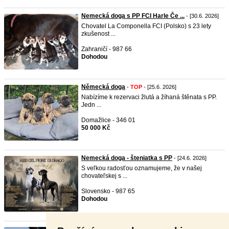
Nemecká doga s PP FCI Harle Če ...
- [30.6. 2026]
Chovatel La Componella FCI (Polsko) s 23 lety
zkušenost ...
Zahraničí - 987 66
Dohodou
Německá doga
-
TOP
- [25.6. 2026]
Nabízíme k rezervaci žlutá a žíhaná štěnata s PP.
Jedn ...
Domažlice - 346 01
50 000 Kč
Nemecká doga - šteniatka s PP
- [24.6. 2026]
S veľkou radosťou oznamujeme, že v našej
chovateľskej s ...
Slovensko - 987 65
Dohodou