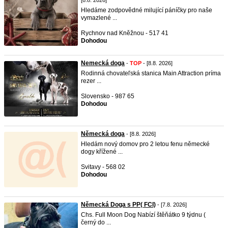
[8.8. 2026]
Hledáme zodpovědné milující páníčky pro naše
vymazlené ...
Rychnov nad Kněžnou - 517 41
Dohodou
Nemecká doga
-
TOP
- [8.8. 2026]
Rodinná chovateľská stanica Main Attraction príma
rezer ...
Slovensko - 987 65
Dohodou
Německá doga
- [8.8. 2026]
Hledám nový domov pro 2 letou fenu německé
dogy křížené ...
Svitavy - 568 02
Dohodou
Německá Doga s PP( FCI)
- [7.8. 2026]
Chs. Full Moon Dog Nabízí štěňátko 9 týdnu (
černý do ...