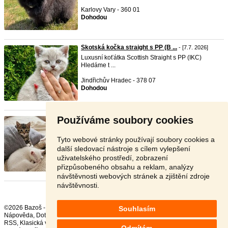
Karlovy Vary - 360 01
Dohodou
Skotská kočka straight s PP (B ...
- [7.7. 2026]
Luxusní koťátka Scottish Straight s PP (IKC)
Hledáme t ...
Jindřichův Hradec - 378 07
Dohodou
Používáme soubory cookies
Překrásná koťátka od Turecké ...
- [28.6. 2026]
Překrásná koťátka (bílá i mourovatá s bílými
tlapkami), ...
Tyto webové stránky používají soubory cookies a
další sledovací nástroje s cílem vylepšení
Brno - 602 00
uživatelského prostředí, zobrazení
V textu
přizpůsobeného obsahu a reklam, analýzy
návštěvnosti webových stránek a zjištění zdroje
návštěvnosti.
©2026 Bazoš -
Inzerce, Bazar
Souhlasím
Nápověda
,
Dotazy
,
Hodnocení
,
Kontakt
,
Reklama
,
Podmínky
,
Ochrana údajů
,
RSS
,
Odmítám