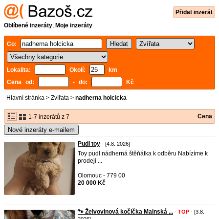
Přidat inzerát
Oblíbené inzeráty
,
Moje inzeráty
Co:
Lokalita:
Okolí:
km
Cena od:
- do:
Kč
Hlavní stránka
>
Zvířata
>
nadherna holcicka
Cena
1-7 inzerátů z 7
Nové inzeráty e-mailem
Pudl toy
- [4.8. 2026]
Toy pudl nádherná štěňátka k odběru Nabízíme k
prodeji ...
Olomouc - 779 00
20 000 Kč
🐾 Želvovinová kočička Mainská ...
-
TOP
- [3.8.