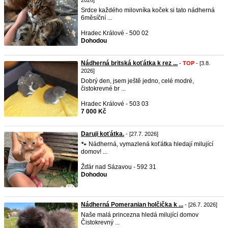
2026]
Srdce každého milovníka koček si tato nádherná
6měsíční ...
Hradec Králové - 500 02
Dohodou
Nádherná britská koťátka k rez ...
-
TOP
- [3.8.
2026]
Dobrý den, jsem ještě jedno, celé modré,
čistokrevné br ...
Hradec Králové - 503 03
7 000 Kč
Daruji koťátka.
- [27.7. 2026]
🐾 Nádherná, vymazlená koťátka hledají milující
domov! ...
Žďár nad Sázavou - 592 31
Dohodou
Nádherná Pomeranian holčička k ...
- [26.7. 2026]
Naše malá princezna hledá milující domov
Čistokrevný ...