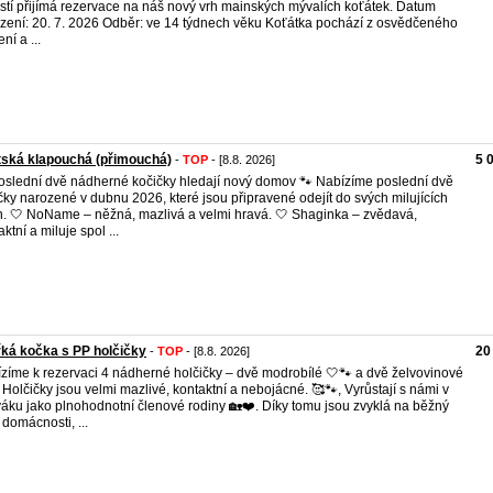
stí přijímá rezervace na náš nový vrh mainských mývalích koťátek. Datum
zení: 20. 7. 2026 Odběr: ve 14 týdnech věku Koťátka pochází z osvědčeného
ní a ...
ská klapouchá (přimouchá)
5 
-
TOP
- [8.8. 2026]
oslední dvě nádherné kočičky hledají nový domov 🐾 Nabízíme poslední dvě
čky narozené v dubnu 2026, které jsou připravené odejít do svých milujících
n. 🤍 NoName – něžná, mazlivá a velmi hravá. 🤍 Shaginka – zvědavá,
ktní a miluje spol ...
řká kočka s PP holčičky
20
-
TOP
- [8.8. 2026]
zíme k rezervaci 4 nádherné holčičky – dvě modrobílé 🤍🐾 a dvě želvovinové
 Holčičky jsou velmi mazlivé, kontaktní a nebojácné. 🥰🐾, Vyrůstají s námi v
áku jako plnohodnotní členové rodiny 🏡❤️. Díky tomu jsou zvyklá na běžný
 domácnosti, ...