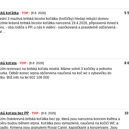
ská koťátka
5 
-
TOP
- [8.8. 2026]
ední 3 mazlivá britská bicolor koťátka (holčičky) hledají milující domov.
zíme krásná britská bicolor koťátka narozená 19.4.2026, připravená ihned k
ru. - oba rodiče s PP, u nás k vidění - naočkovaná a pravidelně odčervená -
l ...
ská koťata
8 
-
TOP
- [8.8. 2026]
zím rezervaci na britská koťata modrá. Máme volné 3 kočičky a jednoho
urka. Odběr konec srpna občervena naučená na koč wc s vybavičku do
tku. Blíž.info na tel 602 106 000
ská koťata bez PP
10
-
TOP
- [8.8. 2026]
zím čistokrevná britská koťátka bez pp, která jsou narozena koncem května a
běru budou během srpna. Koťátka jsou vymazlená, naučená na kočičí WC a
badlo. Krmena jsou granulemi Royal Canin, kapsičkami a konzervami. Jsou