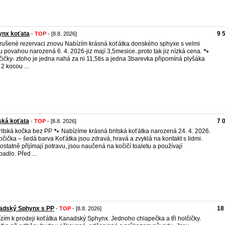
ynx koťata
9 
-
TOP
- [8.8. 2026]
rušené rezervaci znovu Nabízím krásná koťátka donského sphyxe s velmi
u povahou narozená 6. 4. 2026-jiz mají 3,5mesice..proto tak jiz nízká cena. 🐾
čičky- ztoho je jedna nahá za ni 11,5tis a jedna 3barevka připomíná plyšáka
 2 kocou ...
ská koťata
7 
-
TOP
- [8.8. 2026]
ritská kočka bez PP 🐾 Nabízíme krásná britská koťátka narozená 24. 4. 2026.
očička – šedá barva Koťátka jsou zdravá, hravá a zvyklá na kontakt s lidmi.
statně přijímají potravu, jsou naučená na kočičí toaletu a používají
badlo. Před ...
adský Sphynx s PP
18
-
TOP
- [8.8. 2026]
zím k prodeji koťátka Kanadský Sphynx. Jednoho chlapečka a tři holčičky.