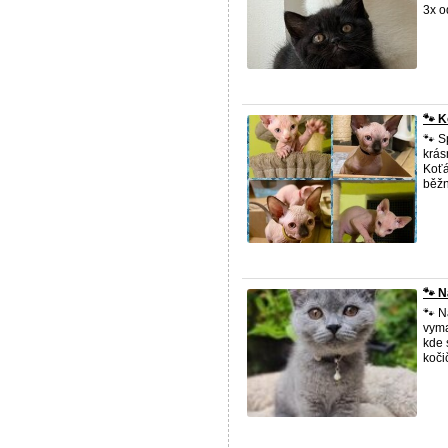
3x o
🐾 K
🐾 S
krás
Koťá
běžn
​🐾 
🐾 N
vyma
kde 
kočič