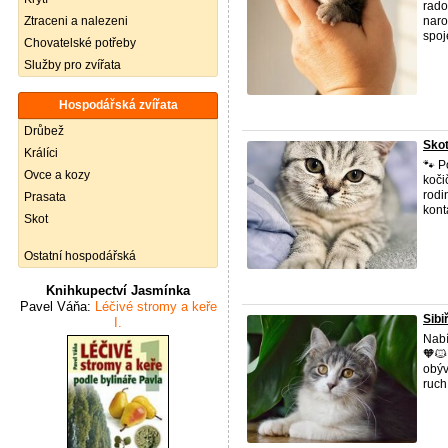
rado
Ztraceni a nalezeni
naro
spoje
Chovatelské potřeby
Služby pro zvířata
Hospodářská zvířata
Drůbež
Skot
Králíci
🐾 P
Ovce a kozy
koči
rodi
Prasata
konta
Skot
Ostatní hospodářská
Knihkupectví Jasmínka
Pavel Váňa:
Léčivé stromy a keře
Sibi
I.
Nabí
🧡🐱
obýv
ruch