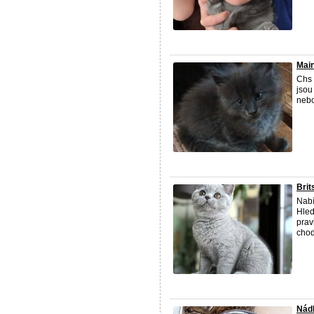
Main
Chs
jsou
nebo
Brit
Nabí
Hled
prav
chod
Nád