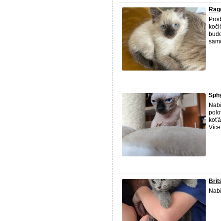
Ragd
Prod
koči
budo
samo
Sph
Nabí
polo
koťá
Více
Brit
Nabí