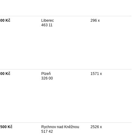
500 Kč
Liberec
296 x
463 11
000 Kč
Plzeň
1571 x
326 00
 500 Kč
Rychnov nad Kněžnou
2526 x
517 42