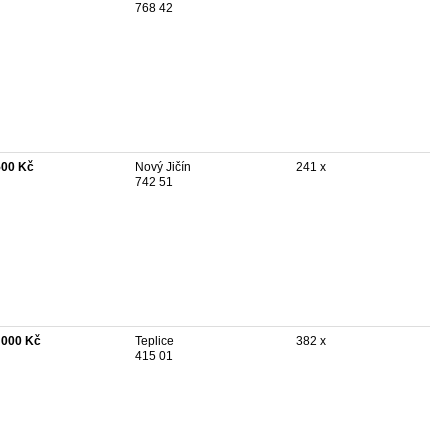
768 42
500 Kč
Nový Jičín
241 x
742 51
 000 Kč
Teplice
382 x
415 01