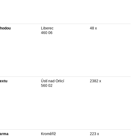
hodou
Liberec
48 x
460 06
textu
Ústí nad Orlicí
2382 x
560 02
arma
Kroměříž
223 x