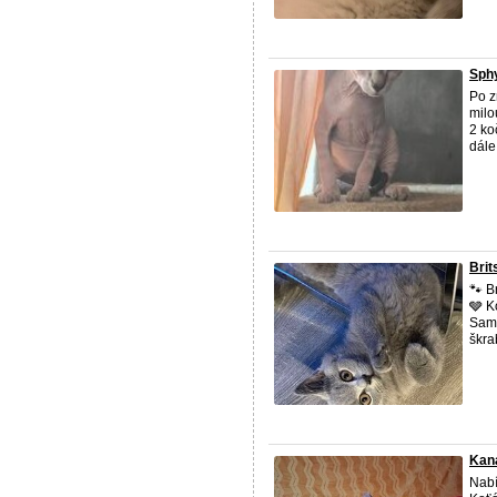
Sph
Po z
milo
2 ko
dále
Brit
🐾 B
🩶 K
Samo
škra
Kan
Nabí