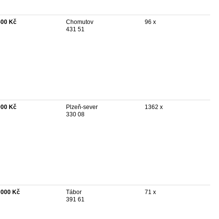
500 Kč
Chomutov
96 x
431 51
000 Kč
Plzeň-sever
1362 x
330 08
 000 Kč
Tábor
71 x
391 61