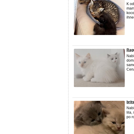
K od
mami
koco
ihned
Ragd
Nabí
domá
samo
Cen
brit
Nabí
lila
po r