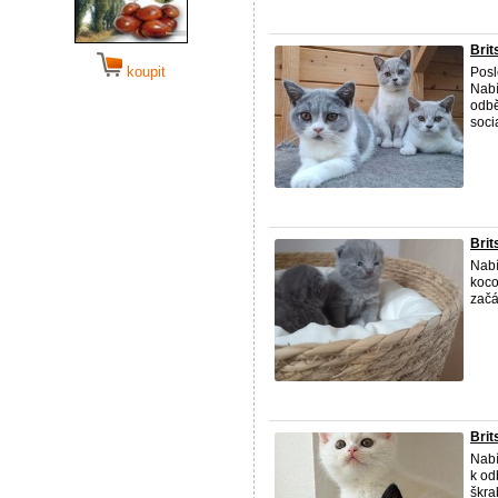
Brit
koupit
Posl
Nabí
odbě
socia
Brit
Nabí
koco
začá
Brit
Nabí
k od
škra