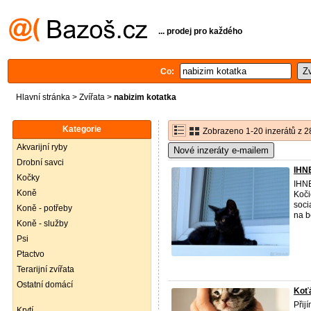
... prodej pro každého
Co:
Hlavní stránka
>
Zvířata
>
nabizim kotatka
Kategorie
Zobrazeno 1-20 inzerátů z 2
Akvarijní ryby
Nové inzeráty e-mailem
Drobní savci
IHN
Kočky
IHN
Koně
Koči
soci
Koně - potřeby
na b
Koně - služby
Psi
Ptactvo
Terarijní zvířata
Ostatní domácí
Koť
Přij
Krytí