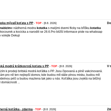
ska mývalí koťata s PP
Do
-
TOP
- [8.8. 2026]
nabizim
e nádherná modra
kotatka
s malými dvemi flicky na bříšku.
kotatka
 kocourek a kocicka a narodili se 26.6.Pro bližší informace piste na whatssap
 volejte Dekuji
ská modrá krátkosrstá koťata s PP
V 
-
TOP
- [8.8. 2026]
zím k prodeji britská modrá koťátka s PP. Jsou čipovaná a plně vakcinovaná.
ám pro ně ten nejlepší domov, kde budou mít stále plnou misku, budou mít
idelnou péči a budou mazlena tak jako u nás. Koťátka jsou zvyklá na běžný
 domácnosti ...
herná koťátka - zdarma
Zd
-
TOP
- [8.8. 2026]