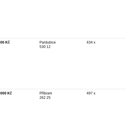
000 Kč
Pardubice
434 x
530 12
 000 Kč
Příbram
497 x
262 25