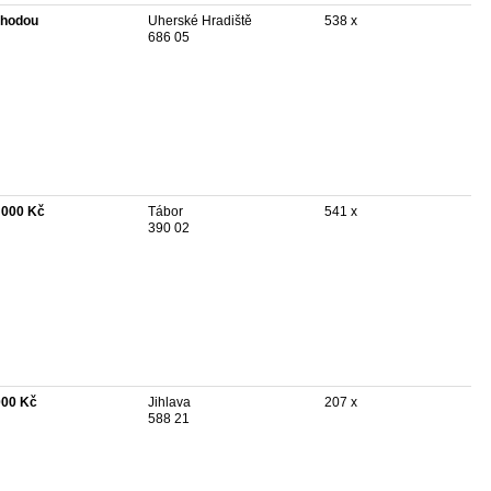
hodou
Uherské Hradiště
538 x
686 05
 000 Kč
Tábor
541 x
390 02
000 Kč
Jihlava
207 x
588 21