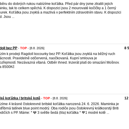
běru do dobrých rukou nabízíme koťátka. Před pár dny jsme ztratili jejich
nku, tak to celkem spěchá. K dispozici jsou 2 mourovaté kočičky a 1 černý
urek. Koťátka jsou zvyklá a mazlivá v perfektním zdravotním stavu. K dispozici
. Jsou ...
oll bez PP
8 
-
TOP
- [8.8. 2026]
zím k prodeji Ragdoll kocourky bez PP. Koťátka jsou zvyklá na běžný ruch
cnosti. Pravidelně odčervená, naočkovaná. Kupní smlouva je
zřejmostí. Nezávazná vítaná. Odběr ihned. Inzerát platí do smazání Mošnov.
a 8500Kč
ské koťátka / britské kotě
12
-
TOP
- [8.8. 2026]
zíme 4 krásné čistokrevné britské koťátka narozená 24. 6. 2026. Maminka je
, stříbrná tatínek blue point modrý. Oba rodiče jsou čistokrevný krátkosrstý Briti
odičích s PP. Máme: * 🩶 3 světle šedá (lila) koťátka * 💙1 modré kotě ...