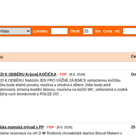
Lokalita:
Okolí:
km Cena od:
Ce
86
ED K ODBĚRU Krásná KOČIČKA
Do
-
TOP
- [8.8. 2026]
ED K ODBĚRU Nabízím JEN PRO VÁŽNÉ ZÁJEMCE vymazlenou kočičku.
čka bude klidné povahy, mazlivá a vhodná k dětem. Dále bude plně
alizovaná, krmena kvalitní stravou, naučena na kočičí WC, odčervená a zvyklá
ěžný ruch domácnosti a POUZE DO ...
átka mainská mývalí s PP
25
-
TOP
- [8.8. 2026]
ímáme rezervace na vrh D 🩶 Rodinná chovatelská stanice Biscuit Makers s