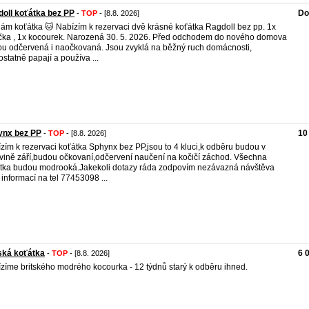
oll koťátka bez PP
Do
-
TOP
- [8.8. 2026]
ám koťátka 🐱 Nabízím k rezervaci dvě krásné koťátka Ragdoll bez pp. 1x
čka , 1x kocourek. Narozená 30. 5. 2026. Před odchodem do nového domova
u odčervená i naočkovaná. Jsou zvyklá na běžný ruch domácnosti,
statně papají a používa ...
ynx bez PP
10
-
TOP
- [8.8. 2026]
zím k rezervaci koťátka Sphynx bez PP,jsou to 4 kluci,k odběru budou v
vině září,budou očkovaní,odčervení naučení na kočičí záchod. Všechna
tka budou modrooká.Jakekoli dotazy ráda zodpovím nezávazná návštěva
 informací na tel 77453098 ...
ská koťátka
6 
-
TOP
- [8.8. 2026]
zíme britského modrého kocourka - 12 týdnů starý k odběru ihned.