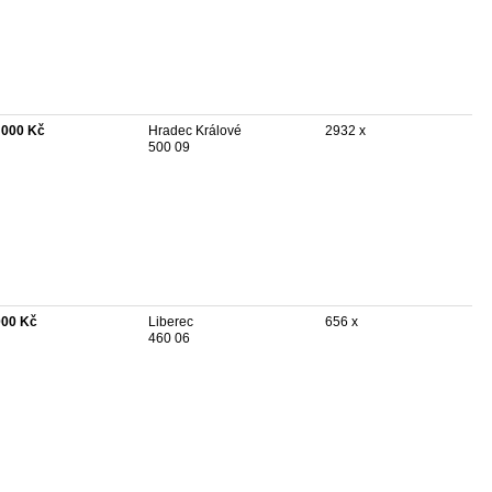
 000 Kč
Hradec Králové
2932 x
500 09
000 Kč
Liberec
656 x
460 06