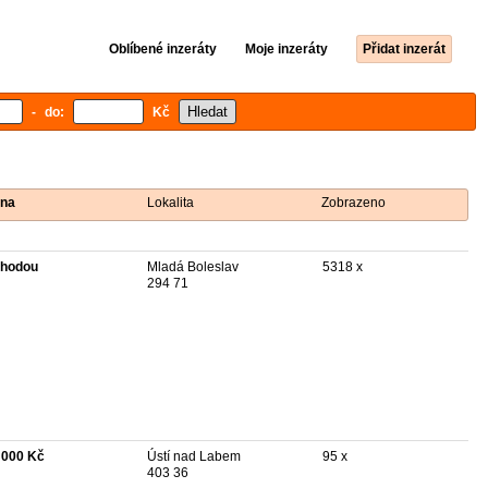
Oblíbené inzeráty
Moje inzeráty
Přidat inzerát
- do:
Kč
na
Lokalita
Zobrazeno
hodou
Mladá Boleslav
5318 x
294 71
 000 Kč
Ústí nad Labem
95 x
403 36