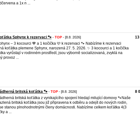
dčervena a 1x n ...
oťátka Sphynx k rezervaci 🐾
13
-
TOP
- [8.8. 2026]
phynx – 3 kocourci 💙 a 1 kočička 🩷 k rezervaci 🐾 Nabízíme k rezervaci
ná koťátka plemene Sphynx, narozená 27. 5. 2026. ✨ 3 kocourci a 1 kočička
tka vyrůstají v rodinném prostředí, jsou výborně socializovaná, zvyklá na
ý provoz ...
Nádherná britská koťátka 🐾
8 
-
TOP
- [8.8. 2026]
ádherná britská koťátka z vynikajícího spojení hledají milující domovy 🐾 ​Naše
zlená britská koťátka jsou již připravena k odběru a odejít do nových rodin,
se stanou plnohodnotnými členy domácnosti. Nabízíme celkem koťátka 4(3
ky a ...