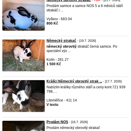
Německý obrovitý strakáč
-
TOP
- [25.7. 2026]
Prodám samice a samce NOS 5 a 6 měsíců stáří
strakáč i ...
Vyškov - 683 04
800 Kč
Německý strakač
- [19.7. 2026]
německý
obrovitý
strakáč černá samice. Po
speciální výs ...
Kolín - 281 27
1 500 Kč
Králíci Německý obrovitý strak ...
- [17.7. 2026]
Nabízím králíky různého stáří a ceny kont.721 939
798, ...
Litoměřice - 411 14
V textu
Prodám NOS
- [16.7. 2026]
Prodám německý obrovitý strakač