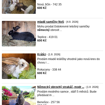
Nový Jičín - 742 35
600 Kč
mladé samičky NoS
- [4.8. 2026]
Mohu prodat čistokrevné letošný samičky
německý
obrovit ...
Teplice - 419 01
600 Kč
Králíci
- [1.8. 2026]
Prodám mladé králíčky vhodné jako nová krev do
chovu i ...
Rokycany - 338 44
600 Kč
Německý obrovitý strakáč, modr ...
- [1.8. 2026]
Prodám modrého samce , stáří 5 měsíců. Bude
předávat m ...
Benešov - 257 56