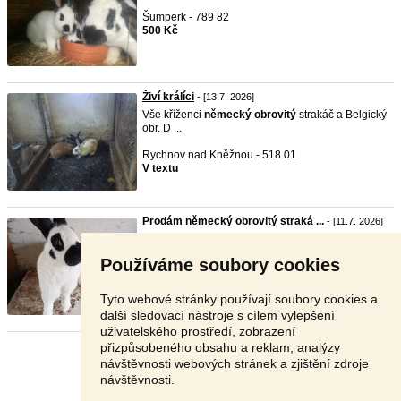
Šumperk - 789 82
500 Kč
Živí králíci
- [13.7. 2026]
Vše kříženci
německý
obrovitý
strakáč a Belgický
obr. D ...
Rychnov nad Kněžnou - 518 01
V textu
Prodám německý obrovitý straká ...
- [11.7. 2026]
Prodám německé obrovité strakáče černo bílé.
Samec i sa ...
Používáme soubory cookies
Kolín - 281 29
Dohodou
Tyto webové stránky používají soubory cookies a
další sledovací nástroje s cílem vylepšení
uživatelského prostředí, zobrazení
přizpůsobeného obsahu a reklam, analýzy
Stránka:
1
2
Další
návštěvnosti webových stránek a zjištění zdroje
návštěvnosti.