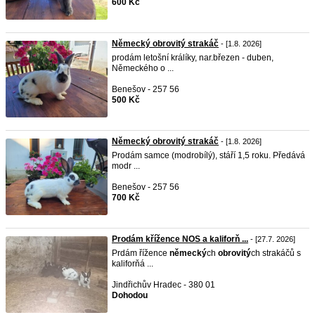
600 Kč
Německý obrovitý strakáč
- [1.8. 2026]
prodám letošní králíky, nar.březen - duben,
Německého o ...
Benešov - 257 56
500 Kč
Německý obrovitý strakáč
- [1.8. 2026]
Prodám samce (modrobílý), stáří 1,5 roku. Předává
modr ...
Benešov - 257 56
700 Kč
Prodám křížence NOS a kaliforň ...
- [27.7. 2026]
Prdám řížence
německý
ch
obrovitý
ch strakáčů s
kaliforňá ...
Jindřichův Hradec - 380 01
Dohodou