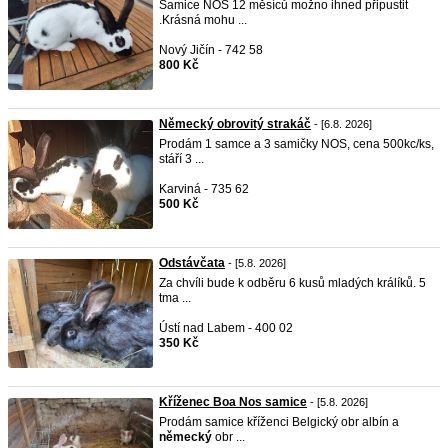
Samice NOS 12 měsíců možno ihned připustit
.Krásná mohu ...
Nový Jičín - 742 58
800 Kč
Německý obrovitý strakáč
- [6.8. 2026]
Prodám 1 samce a 3 samičky NOS, cena 500kc/ks,
stáří 3 ...
Karviná - 735 62
500 Kč
Odstávčata
- [5.8. 2026]
Za chvíli bude k odběru 6 kusů mladých králíků. 5
tma ...
Ústí nad Labem - 400 02
350 Kč
Kříženec Boa Nos samice
- [5.8. 2026]
Prodám samice kříženci Belgický obr albín a
německý
obr ...