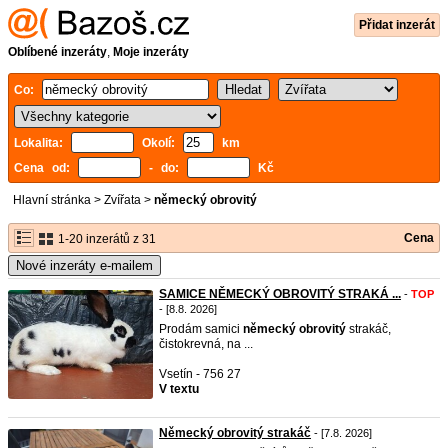
Přidat inzerát
Oblíbené inzeráty
,
Moje inzeráty
Co:
Lokalita:
Okolí:
km
Cena od:
- do:
Kč
Hlavní stránka
>
Zvířata
>
německý obrovitý
Cena
1-20 inzerátů z 31
Nové inzeráty e-mailem
SAMICE NĚMECKÝ OBROVITÝ STRAKÁ ...
-
TOP
- [8.8. 2026]
Prodám samici
německý
obrovitý
strakáč,
čistokrevná, na ...
Vsetín - 756 27
V textu
Německý obrovitý strakáč
- [7.8. 2026]