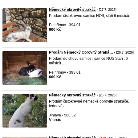
Německý obrovitý strakáč
- [27.7. 2026]
Prodám čistokrevné samice NOS, stáří 6 měsíců.
Pelhřimov - 394 01
600 Kč
Prodám Německý Obrovitý Straká ...
- [26.7. 2026]
Prodám do chovu samice i samce NOS Stáří : 6
měsíců ...
Pelhřimov - 393 01
600 Kč
Německý obrovitý strakáč
- [25.7. 2026]
Prodám čistokrevné německé obrovité strakáče,
lednové a ...
Jihlava - 588 32
V textu