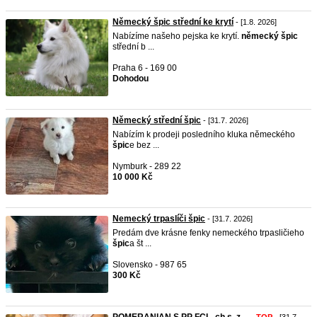
Německý špic střední ke krytí
- [1.8. 2026]
Nabízíme našeho pejska ke krytí.
německý
špic
střední b ...
Praha 6 - 169 00
Dohodou
Německý střední špic
- [31.7. 2026]
Nabízím k prodeji posledního kluka německého
špic
e bez ...
Nymburk - 289 22
10 000 Kč
Nemecký trpaslíči špic
- [31.7. 2026]
Predám dve krásne fenky nemeckého trpasličieho
špic
a št ...
Slovensko - 987 65
300 Kč