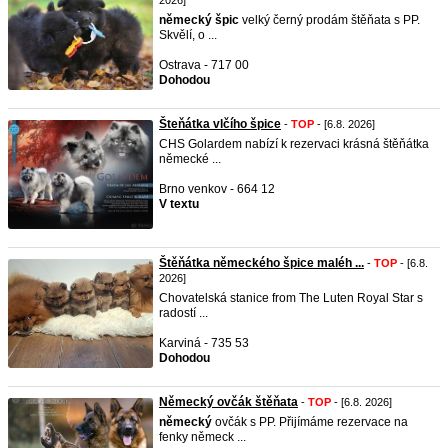
2026]
německý
špic
velký černý prodám štěňata s PP.
Skvělí, o ...
Ostrava - 717 00
Dohodou
Šteňátka vlčího špice
-
TOP
- [6.8. 2026]
CHS Golardem nabízí k rezervaci krásná štěňátka
německé ...
Brno venkov - 664 12
V textu
Štěňátka německého špice maléh ...
-
TOP
- [6.8.
2026]
Chovatelská stanice from The Luten Royal Star s
radostí ...
Karviná - 735 53
Dohodou
Německý ovčák štěňata
-
TOP
- [6.8. 2026]
německý
ovčák s PP. Přijímáme rezervace na
fenky německ ...