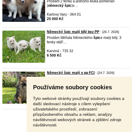
Prodám 2 fenky a jednoho kluka pomerian
(
německý
špic
)s ...
Karlovy Vary - 364 01
25 000 Kč
Německý špic malý bílý bez PP
- [26.7. 2026]
Prodám štěňata Německého
špic
e malý bílý, 3
fenky stáří ...
Karviná - 735 32
6 500 Kč
Německý špic malý s pp FCI
- [24.7. 2026]
německý
špic
malý pejsek 27cm - odrostlé štěně.
Pejsek ...
Používáme soubory cookies
Kladno - 273 24
Dohodou
Tyto webové stránky používají soubory cookies a
další sledovací nástroje s cílem vylepšení
uživatelského prostředí, zobrazení
přizpůsobeného obsahu a reklam, analýzy
Stránka:
1
2
Další
návštěvnosti webových stránek a zjištění zdroje
návštěvnosti.