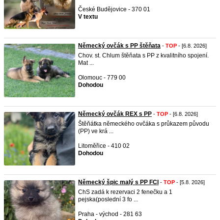
České Budějovice - 370 01
V textu
Německý ovčák s PP štěňata
-
TOP
- [6.8. 2026]
Chov. st. Chlum štěňata s PP z kvalitního spojení.
Mat ...
Olomouc - 779 00
Dohodou
Německý ovčák REX s PP
-
TOP
- [6.8. 2026]
Štěňátka německého ovčáka s průkazem původu
(PP) ve krá ...
Litoměřice - 410 02
Dohodou
Německý špic malý s PP FCI
-
TOP
- [5.8. 2026]
ChS zadá k rezervaci 2 fenečku a 1
pejska(poslední 3 fo ...
Praha - východ - 281 63