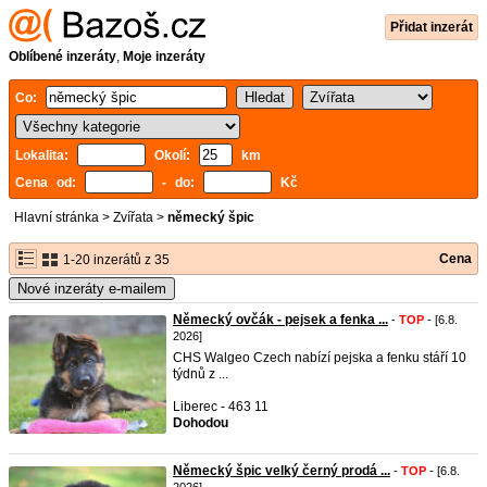
Přidat inzerát
Oblíbené inzeráty
,
Moje inzeráty
Co:
Lokalita:
Okolí:
km
Cena od:
- do:
Kč
Hlavní stránka
>
Zvířata
>
německý špic
Cena
1-20 inzerátů z 35
Nové inzeráty e-mailem
Německý ovčák - pejsek a fenka ...
-
TOP
- [6.8.
2026]
CHS Walgeo Czech nabízí pejska a fenku stáří 10
týdnů z ...
Liberec - 463 11
Dohodou
Německý špic velký černý prodá ...
-
TOP
- [6.8.