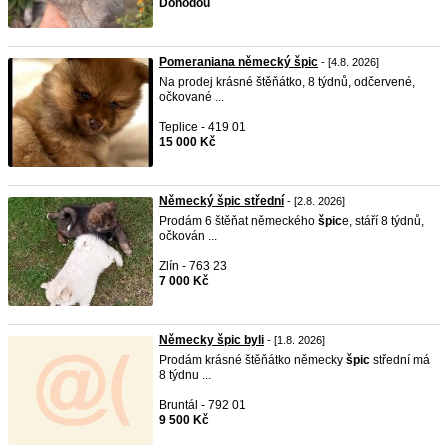
Dohodou
Pomeraniana německý špic
- [4.8. 2026]
Na prodej krásné štěňátko, 8 týdnů, odčervené,
očkované ...
Teplice - 419 01
15 000 Kč
Německý špic střední
- [2.8. 2026]
Prodám 6 štěňat německého
špic
e, stáří 8 týdnů,
očkován ...
Zlín - 763 23
7 000 Kč
Německy špic byli
- [1.8. 2026]
Prodám krásné štěňátko německy
špic
střední má
8 týdnu ...
Bruntál - 792 01
9 500 Kč