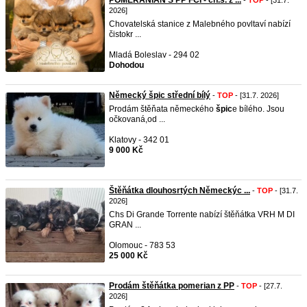
POMERANIAN S PP FCI - ch.s. z ...
-
TOP
- [31.7.
2026]
Chovatelská stanice z Malebného povltaví nabízí
čistokr ...
Mladá Boleslav - 294 02
Dohodou
Německý špic střední bílý
-
TOP
- [31.7. 2026]
Prodám štěňata německého
špic
e bílého. Jsou
očkovaná,od ...
Klatovy - 342 01
9 000 Kč
Štěňátka dlouhosrtých Německýc ...
-
TOP
- [31.7.
2026]
Chs Di Grande Torrente nabízí štěňátka VRH M DI
GRAN ...
Olomouc - 783 53
25 000 Kč
Prodám štěňátka pomerian z PP
-
TOP
- [27.7.
2026]