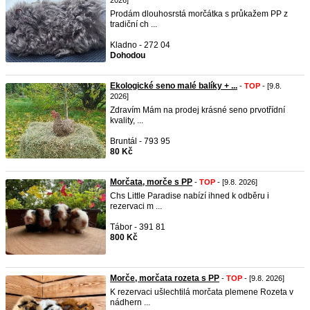
2026]
Prodám dlouhosrstá morčátka s průkažem PP z
tradiční ch ...
Kladno - 272 04
Dohodou
Ekologické seno malé balíky + ...
-
TOP
- [9.8.
2026]
Zdravím Mám na prodej krásné seno prvotřídní
kvality, ...
Bruntál - 793 95
80 Kč
Morčata, morče s PP
-
TOP
- [9.8. 2026]
Chs Little Paradise nabízí ihned k odběru i
rezervaci m ...
Tábor - 391 81
800 Kč
Morče, morčata rozeta s PP
-
TOP
- [9.8. 2026]
K rezervaci ušlechtilá morčata plemene Rozeta v
nádhern ...