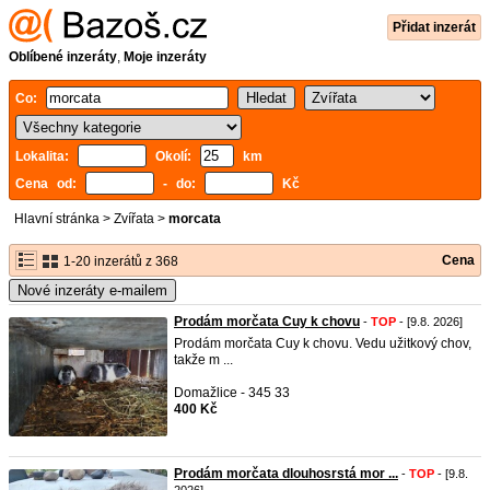
Přidat inzerát
Oblíbené inzeráty
,
Moje inzeráty
Co:
Lokalita:
Okolí:
km
Cena od:
- do:
Kč
Hlavní stránka
>
Zvířata
>
morcata
Cena
1-20 inzerátů z 368
Nové inzeráty e-mailem
Prodám morčata Cuy k chovu
-
TOP
- [9.8. 2026]
Prodám morčata Cuy k chovu. Vedu užitkový chov,
takže m ...
Domažlice - 345 33
400 Kč
Prodám morčata dlouhosrstá mor ...
-
TOP
- [9.8.