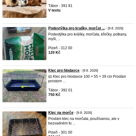
Tábor - 391 81
V textu
Podestýlka pro kralíky, morčat ...
- [9.8. 2026]
Podestýlka pro králíky, morčata, křečky, potkany,
myši, ...
Plzeň - 312 00
120 Kč
Klec pro hlodavce
- [9.8. 2026]
🐹 Klec pro hlodavce 100 × 55 × 39 cm Prodám
prostorn ...
Tábor - 392 01
750 Kč
Klec na morče
- [9.8. 2026]
Prodám klec na morčata, používanou, ale v
bezvadném fu ...
Plzeň - 301 00