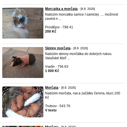
Morcatka a morčata
- [8.8. 2026]
Nabizim morcatka samce I samicky ..... možnost
zavést n ...
Prostějov - 798 41
200 Kč
Skinny morčata
- [8.8. 2026]
Nabízím skinny morčátka do dobrých rukou.
Valašské Mziř ...
Vsetín - 756 63
1 000 Kč
Morčata
- [8.8. 2026]
Nabízím morčata, nar.a začátku června, kluci.100
Kč
Trutnov - 543 76
V textu