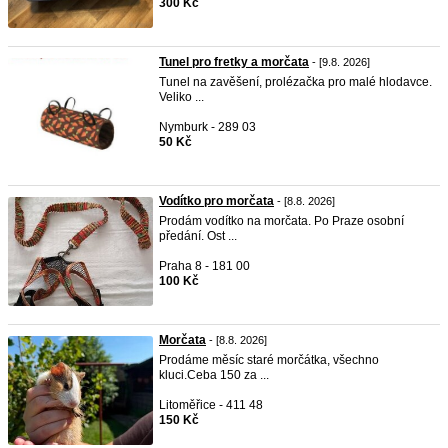
300 Kč
Tunel pro fretky a morčata
- [9.8. 2026]
Tunel na zavěšení, prolézačka pro malé hlodavce.
Veliko ...
Nymburk - 289 03
50 Kč
Vodítko pro morčata
- [8.8. 2026]
Prodám vodítko na morčata. Po Praze osobní
předání. Ost ...
Praha 8 - 181 00
100 Kč
Morčata
- [8.8. 2026]
Prodáme měsíc staré morčátka, všechno
kluci.Ceba 150 za ...
Litoměřice - 411 48
150 Kč