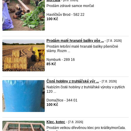
Morčata
- [8.8. 2026]
Prodám zdravé samce morčat
Havlíčkův Brod - 582 22
100 Kč
Prodám malé hranaté balíky pše ...
- [7.8. 2026]
Prodám letošní malé hranaté balíky pšeničné
slámy. Rozm ...
Nymburk - 289 16
85 Kč
Čisté hobliny z truhlářské výr ...
- [7.8. 2026]
Nabízím čisté hobliny z truhlářské výroby v pytlích
120 ...
Domažlice - 344 01
100 Kč
Klec, kotec
- [7.8. 2026]
Prodám velkou dřevěnou klec pro králíky/morčata.