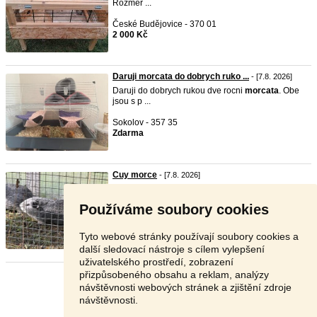
Rozměr ...
České Budějovice - 370 01
2 000 Kč
Daruji morcata do dobrych ruko ...
- [7.8. 2026]
Daruji do dobrych rukou dve rocni
morcata
. Obe
jsou s p ...
Sokolov - 357 35
Zdarma
Cuy morce
- [7.8. 2026]
Prodam cuy morčata samci 350 kč kus.
Používáme soubory cookies
Kroměříž - 768 61
350 Kč
Tyto webové stránky používají soubory cookies a
další sledovací nástroje s cílem vylepšení
uživatelského prostředí, zobrazení
přizpůsobeného obsahu a reklam, analýzy
Stránka:
1
2
3
Další
návštěvnosti webových stránek a zjištění zdroje
návštěvnosti.