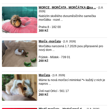
MORCE , MORČATA , MORČÁTKA 🐹sa ...
- [1.8.
2026]
Nabízím skvělého dvouměsíčního samečka
morčátka - rozet ...
Praha 8 - 182 00
300 Kč
Morče -morčata
- [1.8. 2026]
Morčátka narozená 1.7.2026 jsou připravené pro
nový dom ...
Frýdek - Místek - 739 01
200 Kč
Morčata
- [1.8. 2026]
​Máme tu nová morčecí miminka! 🐾 každý z nich je
napros ...
Ústí nad Orlicí - 561 17
260 Kč