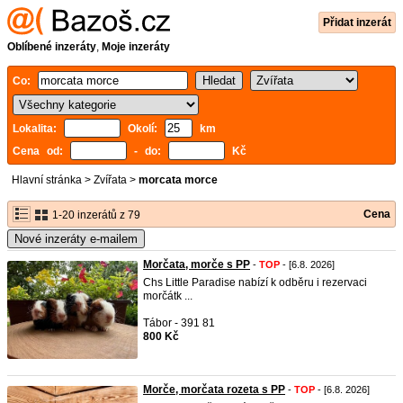
Přidat inzerát
Oblíbené inzeráty
,
Moje inzeráty
Co:
Lokalita:
Okolí:
km
Cena od:
- do:
Kč
Hlavní stránka
>
Zvířata
>
morcata morce
Cena
1-20 inzerátů z 79
Nové inzeráty e-mailem
Morčata, morče s PP
-
TOP
- [6.8. 2026]
Chs Little Paradise nabízí k odběru i rezervaci
morčátk ...
Tábor - 391 81
800 Kč
Morče, morčata rozeta s PP
-
TOP
- [6.8. 2026]