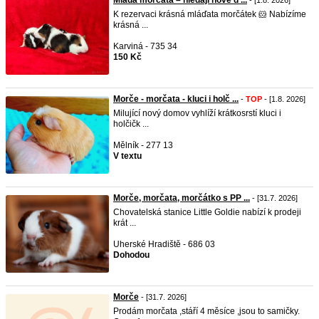
Mladá morčata – hledají nové d ...
- [1.8. 2026]
K rezervaci krásná mláďata morčátek 🐹 Nabízíme
krásná ...
Karviná - 735 34
150 Kč
Morče - morčata - kluci i holč ...
-
TOP
- [1.8. 2026]
Milující nový domov vyhlíží krátkosrstí kluci i
holčičk ...
Mělník - 277 13
V textu
Morče, morčata, morčátko s PP ...
- [31.7. 2026]
Chovatelská stanice Little Goldie nabízí k prodeji
krát ...
Uherské Hradiště - 686 03
Dohodou
Morče
- [31.7. 2026]
Prodám morčata ,stáří 4 měsíce ,jsou to samičky.