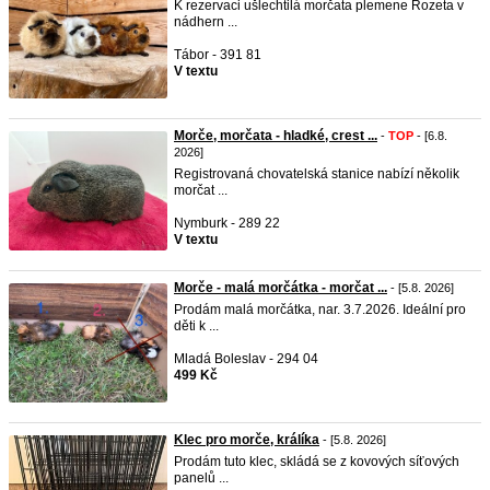
K rezervaci ušlechtilá morčata plemene Rozeta v
nádhern ...
Tábor - 391 81
V textu
Morče, morčata - hladké, crest ...
-
TOP
- [6.8.
2026]
Registrovaná chovatelská stanice nabízí několik
morčat ...
Nymburk - 289 22
V textu
Morče - malá morčátka - morčat ...
- [5.8. 2026]
Prodám malá morčátka, nar. 3.7.2026. Ideální pro
děti k ...
Mladá Boleslav - 294 04
499 Kč
Klec pro morče, králíka
- [5.8. 2026]
Prodám tuto klec, skládá se z kovových síťových
panelů ...