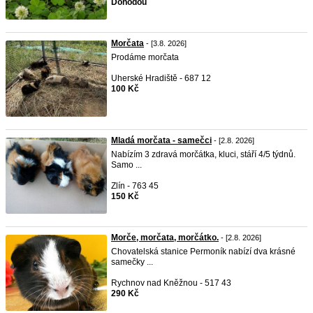
Dohodou
Morčata
- [3.8. 2026]
Prodáme morčata
Uherské Hradiště - 687 12
100 Kč
Mladá morčata - samečci
- [2.8. 2026]
Nabízím 3 zdravá morčátka, kluci, stáří 4/5 týdnů.
Samo ...
Zlín - 763 45
150 Kč
Morče, morčata, morčátko.
- [2.8. 2026]
Chovatelská stanice Permoník nabízí dva krásné
samečky ...
Rychnov nad Kněžnou - 517 43
290 Kč