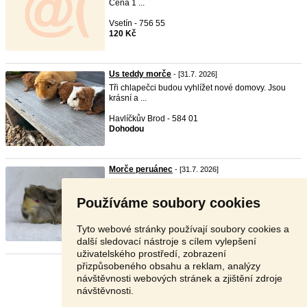
Cena 1 ...
Vsetín - 756 55
120 Kč
Us teddy morče
- [31.7. 2026]
Tři chlapečci budou vyhlížet nové domovy. Jsou
krásní a ...
Havlíčkův Brod - 584 01
Dohodou
Morče peruánec
- [31.7. 2026]
Morčata plemene peruánec přímo k odběru a nebo
k rezerv ...
Používáme soubory cookies
Praha 9 - 190 17
600 Kč
Tyto webové stránky používají soubory cookies a
další sledovací nástroje s cílem vylepšení
uživatelského prostředí, zobrazení
přizpůsobeného obsahu a reklam, analýzy
Stránka:
1
2
3
Další
návštěvnosti webových stránek a zjištění zdroje
návštěvnosti.