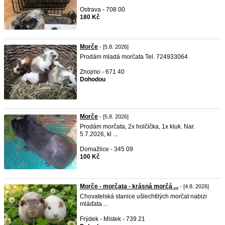
Ostrava - 708 00
180 Kč
Morče
- [5.8. 2026]
Prodám mladá morčata Tel. 724933064
Znojmo - 671 40
Dohodou
Morče
- [5.8. 2026]
Prodám morčata, 2x holčička, 1x kluk. Nar.
5.7.2026, kl ...
Domažlice - 345 09
100 Kč
Morče - morčata - krásná morčá ...
- [4.8. 2026]
Chovatelská stanice ušlechtilých morčat nabizi
mláďata ...
Frýdek - Místek - 739 21