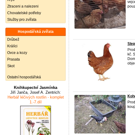
vejc
Ztraceni a nalezeni
pouz
Chovatelské potřeby
Služby pro zvířata
Hospodářská zvířata
Drůbež
Slep
Králíci
Prod
Ovce a kozy
kč. 
Domá
Prasata
obje
Skot
Ostatní hospodářská
Knihkupectví Jasmínka
Jiří Janča, Josef A. Zentrich:
Koho
Herbář léčivých rostlin - komplet
1.-7.díl
Prod
koup