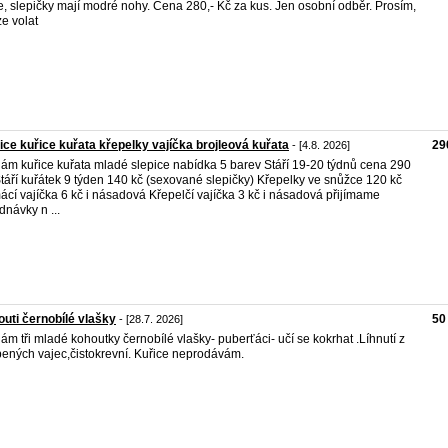
e, slepičky mají modré nohy. Cena 280,- Kč za kus. Jen osobní odběr. Prosím,
e volat
ice kuřice kuřata křepelky vajíčka brojleová kuřata
29
- [4.8. 2026]
ám kuřice kuřata mladé slepice nabídka 5 barev Stáří 19-20 týdnů cena 290
Stáří kuřátek 9 týden 140 kč (sexované slepičky) Křepelky ve snůžce 120 kč
cí vajíčka 6 kč i násadová Křepelčí vajíčka 3 kč i násadová přijímame
dnávky n ...
uti černobílé vlašky
50
- [28.7. 2026]
ám tři mladé kohoutky černobílé vlašky- puberťáci- učí se kokrhat .Líhnutí z
ených vajec,čistokrevní. Kuřice neprodávám.