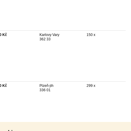
0 Kč
Karlovy Vary
150 x
362 33
0 Kč
Plzeň-jih
299 x
336 01