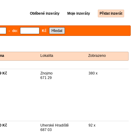
Oblíbené inzeráty
Moje inzeráty
Přidat inzerát
- do:
Kč
na
Lokalita
Zobrazeno
9 Kč
Znojmo
380 x
671 29
0 Kč
Uherské Hradiště
92 x
687 03