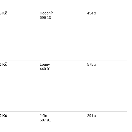
5 Kč
Hodonín
454 x
696 13
0 Kč
Louny
575 x
440 01
0 Kč
Jičín
291 x
507 91