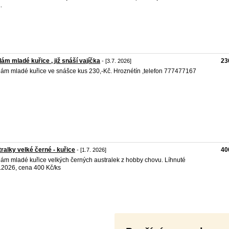
.
ám mladé kuřice , již snáší vajíčka
23
- [3.7. 2026]
ám mladé kuřice ve snášce kus 230,-Kč. Hroznétín ,telefon 777477167
ralky velké černé - kuřice
40
- [1.7. 2026]
ám mladé kuřice velkých černých australek z hobby chovu. Líhnuté
.2026, cena 400 Kč/ks