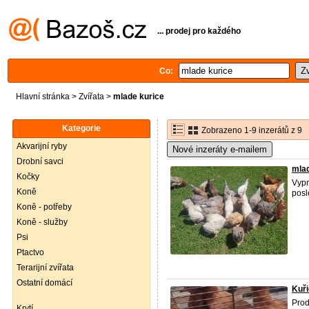
... prodej pro každého
Co:
Hlavní stránka
>
Zvířata
>
mlade kurice
Kategorie
Zobrazeno 1-9 inzerátů z 9
Akvarijní ryby
Nové inzeráty e-mailem
Drobní savci
mlad
Kočky
Vypr
Koně
posl
Koně - potřeby
Koně - služby
Psi
Ptactvo
Terarijní zvířata
Ostatní domácí
Kuři
Prod
Krytí