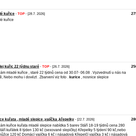
é kuřice
27
-
TOP
- [28.7. 2026]
é kuřice
ej kuřic 22 týdnu staré
25
-
TOP
- [26.7. 2026]
ám mladé kuřice , staré 22 týdnů cena od 30.07- 06.08 . Vyzvednutí u nás na
ě, Nebo mohu i dovézt . Zbarvení viz foto .
kurice
, nosnice slepice
ce kuřata , mladé slepice ,vajíčka ,křepelky
28
- [22.7. 2026]
ám kuřice kuřata mladé slepice nabídka 5 barev Stáří 18-19 týdnů cena 280
Stáří kuřátek 8 týden 130 kč (sexované slepičky) Křepelky 5 týdení 90 kč,nebo
nůžce 120 kč Domácí vajíčka 6 kč i násadová Křepelčí vajíčka 3 kč i násadová