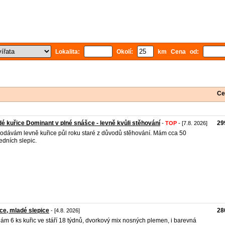
Lokalita:
Okolí:
km Cena od:
Ce
é kuřice Dominant v plné snášce - levně kvůli stěhování
29
-
TOP
- [7.8. 2026]
odávám levně kuřice půl roku staré z důvodů stěhování. Mám cca 50
edních slepic.
ce, mladé slepice
28
- [4.8. 2026]
ám 6 ks kuřic ve stáří 18 týdnů, dvorkový mix nosných plemen, i barevná