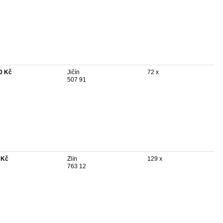
0 Kč
Jičín
72 x
507 91
 Kč
Zlín
129 x
763 12