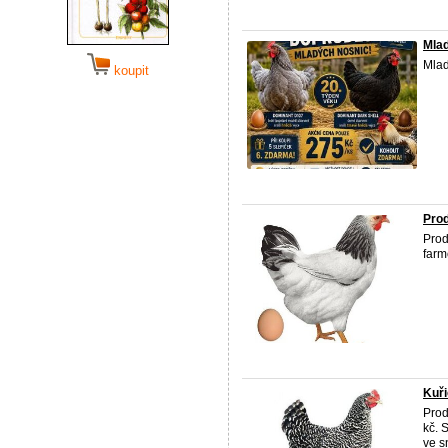
Mlad
Mlad
koupit
Prod
Prod
farm
Kuři
Prod
kč. 
ve s