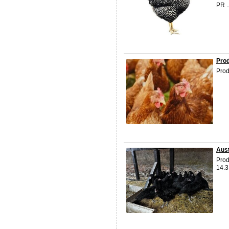
PR ..
Prod
Prod
Aust
Prod
14.3