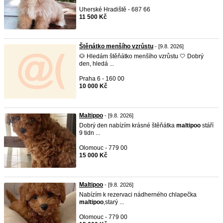
Uherské Hradiště - 687 66
11 500 Kč
Štěnátko menšího vzrůstu
- [9.8. 2026]
🐶 Hledám štěňátko menšího vzrůstu 🤍 Dobrý
den, hledá ...
Praha 6 - 160 00
10 000 Kč
Maltippo
- [9.8. 2026]
Dobrý den nabízím krásné štěňátka
maltipoo
stáří
9 tidn ...
Olomouc - 779 00
15 000 Kč
Maltipoo
- [9.8. 2026]
Nabízím k rezervaci nádherného chlapečka
maltipoo
,starý ...
Olomouc - 779 00