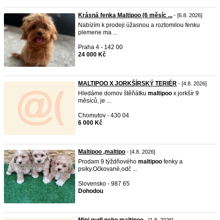
Krásná fenka Maltipoo (6 měsíc ...
- [6.8. 2026]
Nabízím k prodeji úžasnou a roztomilou fenku
plemene ma ...
Praha 4 - 142 00
24 000 Kč
MALTIPOO X JORKŠÍRSKÝ TERIÉR
- [4.8. 2026]
Hledáme domov štěňátku
maltipoo
x jorkšír 9
měsíců, je ...
Chomutov - 430 04
6 000 Kč
Maltipoo ,maltipo
- [4.8. 2026]
Prodam 9 týždňového
maltipoo
fenky a
psiky.Očkovanè,odč ...
Slovensko - 987 65
Dohodou