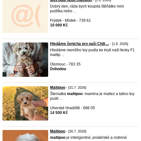
Mini pudl nebo maltipoo
- [1.8. 2026]
Dobrý den, ráda bych koupila štěňátko mini
pudlíka nebo ...
Frýdek - Místek - 739 61
10 000 Kč
Hledáme ženicha pro naši Chili ...
- [1.8. 2026]
Hledáme menšího toy pudla ke krytí naší fenky F1
maltip ...
Olomouc - 783 35
Dohodou
Maltipoo
- [31.7. 2026]
Šteniatka
maltipoo
- mamina je maltez a tatino toy
pudli ...
Uherské Hradiště - 686 05
14 500 Kč
Maltipoo
- [30.7. 2026]
maltipoo
je inteligentné, priateľské a rodinné