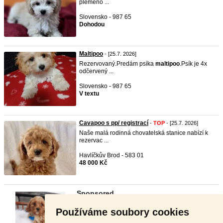
plemeno ...
Slovensko - 987 65
Dohodou
Maltipoo
- [25.7. 2026]
Rezervovaný.Predám psíka
maltipoo
.Psík je 4x
odčervený ...
Slovensko - 987 65
V textu
Cavapoo s pp/ registrací
-
TOP
- [25.7. 2026]
Naše malá rodinná chovatelská stanice nabízí k
rezervac ...
Havlíčkův Brod - 583 01
48 000 Kč
Používáme soubory cookies