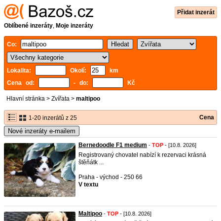
Přidat inzerát
Oblíbené inzeráty
,
Moje inzeráty
Co:
Lokalita:
Okolí:
km
Cena od:
- do:
Kč
Hlavní stránka
>
Zvířata
>
maltipoo
Cena
1-20 inzerátů z 25
Nové inzeráty e-mailem
Bernedoodle F1 medium
-
TOP
- [10.8. 2026]
Registrovaný chovatel nabízí k rezervaci krásná
štěňátk ...
Praha - východ - 250 66
V textu
Maltipoo
-
TOP
- [10.8. 2026]