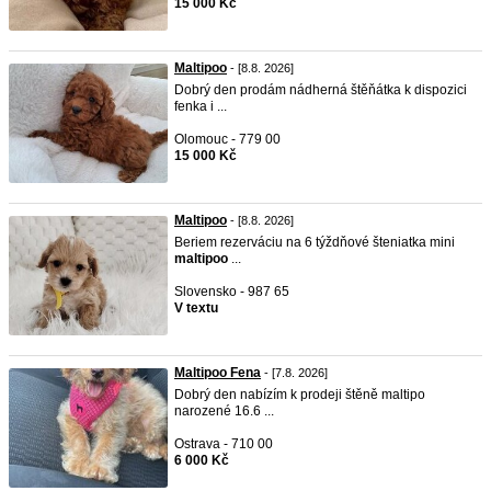
15 000 Kč
Maltipoo
- [8.8. 2026]
Dobrý den prodám nádherná štěňátka k dispozici
fenka i ...
Olomouc - 779 00
15 000 Kč
Maltipoo
- [8.8. 2026]
Beriem rezerváciu na 6 týždňové šteniatka mini
maltipoo
...
Slovensko - 987 65
V textu
Maltipoo Fena
- [7.8. 2026]
Dobrý den nabízím k prodeji štěně maltipo
narozené 16.6 ...
Ostrava - 710 00
6 000 Kč