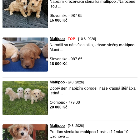
Nabízím k rezervácii štěnátka
maltipoo
. /Narozené
jsou ...
Slovensko - 987 65
16 000 Kč
Maltipoo
-
TOP
- [10.8. 2026]
Narodili sa nám šteniatka, krásne slečny
maltipoo
.
Mami ...
Slovensko - 987 65
18 000 Kč
Maltipoo
- [9.8. 2026]
Dobrý den, nabízím k prodeji naše krásná štěňátka
jedná ...
Olomouc - 779 00
20 000 Kč
Maltipoo
- [9.8. 2026]
Predám šteniatka
maltipoo
1 psík a 1 fenka 10
týždňové ...