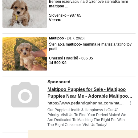
Beriem rezerváciu na 6 týždňové šteniatka mini
maltipoo
...
Slovensko - 987 65
V textu
Maltipoo
- [31.7. 2026]
Šteniatka
maltipoo
- mamina je maltez a tatino toy
pudli ...
Uherské Hradiště - 686 05
14 500 Kč