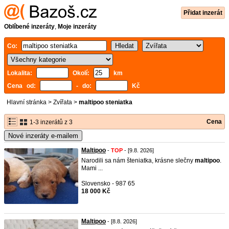
Přidat inzerát
Oblíbené inzeráty
,
Moje inzeráty
Co:
Lokalita:
Okolí:
km
Cena od:
- do:
Kč
Hlavní stránka
>
Zvířata
>
maltipoo steniatka
Cena
1-3 inzerátů z 3
Nové inzeráty e-mailem
Maltipoo
-
TOP
- [9.8. 2026]
Narodili sa nám šteniatka, krásne slečny
maltipoo
.
Mami ...
Slovensko - 987 65
18 000 Kč
Maltipoo
- [8.8. 2026]