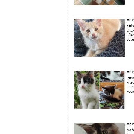
Main
Krás
a ta
očko
odběr
Main
Prod
kříž
na b
koči
Main
Naše