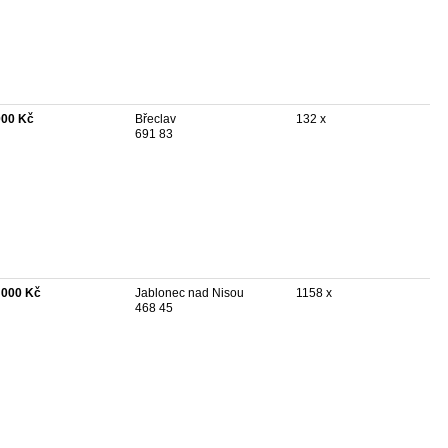
000 Kč
Břeclav
132 x
691 83
 000 Kč
Jablonec nad Nisou
1158 x
468 45