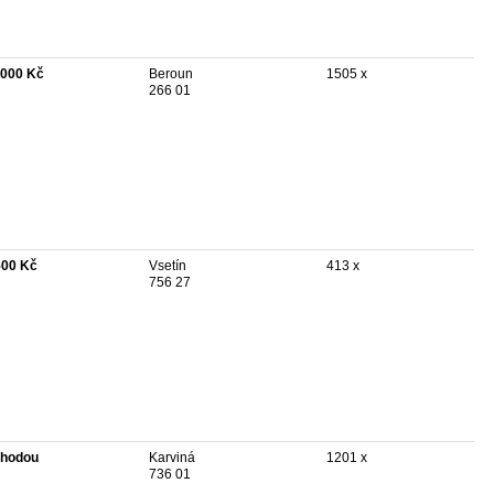
 000 Kč
Beroun
1505 x
266 01
500 Kč
Vsetín
413 x
756 27
hodou
Karviná
1201 x
736 01