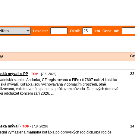
Lokalita:
Okolí:
km Cena od:
Ce
36
ská mývalí s PP
22
-
TOP
- [7.8. 2026]
atelská stanice Andorka, CZ registrovaná u FIFe r.č.7607 nabízí koťátka
ská mývalí. Koťátka jsou vychovavaná v domácím prostředí, plně
lizovaná, vakcinovaná s pasem a průkazem původu. Do nových domovů,
u odcházet koncem září 2026. ...
nska mývalí
14
-
TOP
- [7.8. 2026]
lední vymazlena
mainska
koťátka po obrovských rodičích.oba rodiče