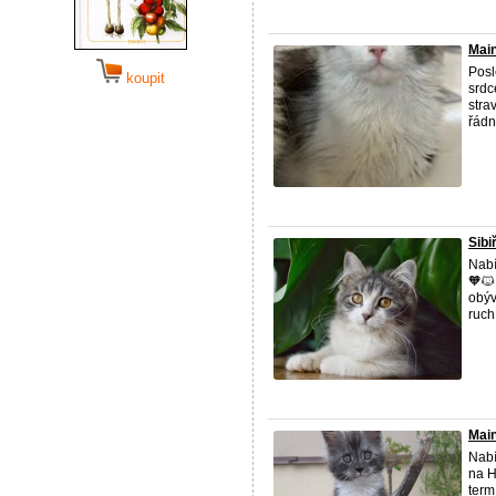
Main
Posl
koupit
srdc
stra
řádn
Sibi
Nabí
🧡🐱
obýv
ruch
Main
Nabí
na H
term