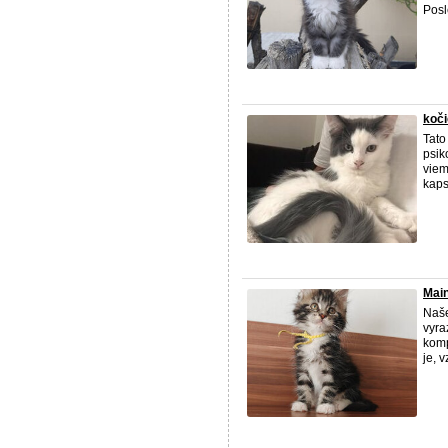
Posl
koč
Tato
psik
viem
kaps
Main
Naše
vyra
komp
je, 