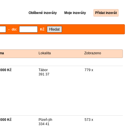
Oblíbené inzeráty
Moje inzeráty
Přidat inzerát
- do:
Kč
na
Lokalita
Zobrazeno
 000 Kč
Tábor
779 x
391 37
 000 Kč
Plzeň-jih
573 x
334 41