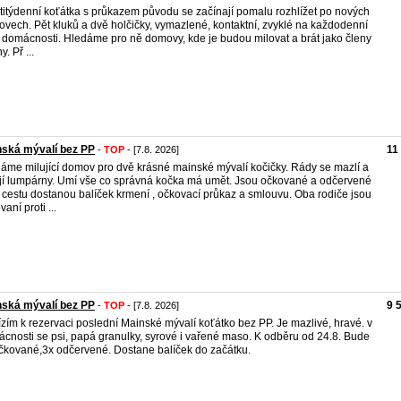
titýdenní koťátka s průkazem původu se začínají pomalu rozhlížet po nových
vech. Pět kluků a dvě holčičky, vymazlené, kontaktní, zvyklé na každodenní
 domácnosti. Hledáme pro ně domovy, kde je budou milovat a brát jako členy
y. Př ...
ská mývalí bez PP
11
-
TOP
- [7.8. 2026]
áme milující domov pro dvě krásné mainské mývalí kočičky. Rády se mazlí a
jí lumpárny. Umí vše co správná kočka má umět. Jsou očkované a odčervené
 cestu dostanou balíček krmení , očkovací průkaz a smlouvu. Oba rodiče jsou
aní proti ...
ská mývalí bez PP
9 
-
TOP
- [7.8. 2026]
zím k rezervaci poslední Mainské mývalí koťátko bez PP. Je mazlivé, hravé. v
cnosti se psi, papá granulky, syrové i vařené maso. K odběru od 24.8. Bude
čkované,3x odčervené. Dostane balíček do začátku.