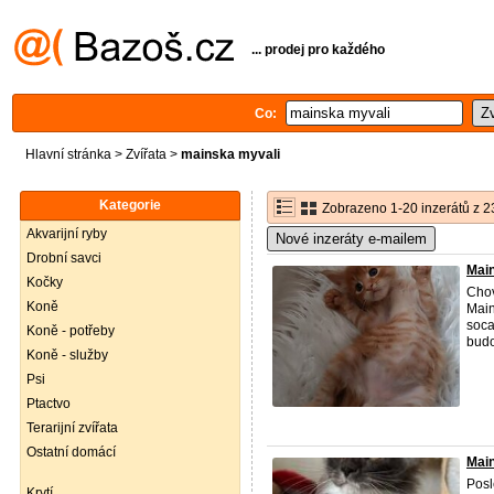
... prodej pro každého
Co:
Hlavní stránka
>
Zvířata
>
mainska myvali
Kategorie
Zobrazeno 1-20 inzerátů z 2
Akvarijní ryby
Nové inzeráty e-mailem
Drobní savci
Main
Kočky
Chov
Koně
Main
soca
Koně - potřeby
budo
Koně - služby
Psi
Ptactvo
Terarijní zvířata
Ostatní domácí
Mai
Pos
Krytí