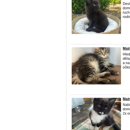
Deví
domo
ruch
rodin
Main
Hled
děla
a na
očkov
Main
Nabí
domá
2x o