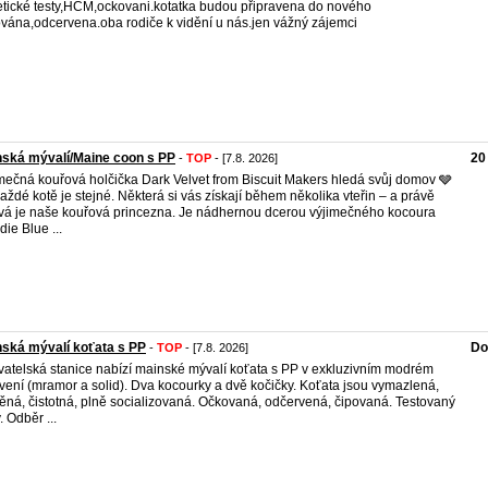
tické testy,HCM,ockovani.kotatka budou připravena do nového
vána,odcervena.oba rodiče k vidění u nás.jen vážný zájemci
ská mývalí/Maine coon s PP
20
-
TOP
- [7.8. 2026]
mečná kouřová holčička Dark Velvet from Biscuit Makers hledá svůj domov 🩶
aždé kotě je stejné. Některá si vás získají během několika vteřin – a právě
vá je naše kouřová princezna. Je nádhernou dcerou výjimečného kocoura
die Blue ...
ská mývalí koťata s PP
Do
-
TOP
- [7.8. 2026]
atelská stanice nabízí mainské mývalí koťata s PP v exkluzivním modrém
vení (mramor a solid). Dva kocourky a dvě kočičky. Koťata jsou vymazlená,
ěná, čistotná, plně socializovaná. Očkovaná, odčervená, čipovaná. Testovaný
. Odběr ...