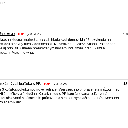
edn ...
ička MCO
9 
-
TOP
- [7.8. 2026]
 krasna slecna,
mainska
myvali
, hlada svoj domov. Ma 13t, zvyknuta na
ov, deti a bezny ruch v domacnosti. Nezavazna navsteva vitana. Po dohode
e aj priblizit. Krmena premrazenym masem, kvalitnymi granulkami a
ickami. Viac info what ...
ská mývalí koťátka s PP.
18
-
TOP
- [7.8. 2026]
 3 koťátka pokukují po nové rodince. Mají všechno připravené a můžou hned
zit.2 holčičky a 1 klučina. Koťátka jsou s PP, jsou čipovaná, odčervená,
let očkovaná s očkovacím průkazem a s malou výbavičkou od nás. Kocourek
vzhledem k dro ...