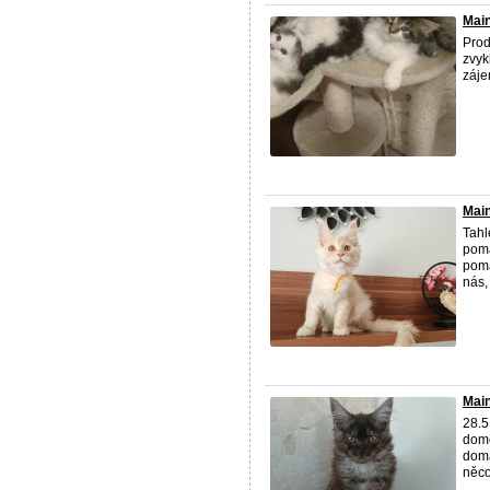
Main
Prod
zvyk
záje
Main
Tahl
poma
poma
nás,
Main
28.5
domo
domá
něco