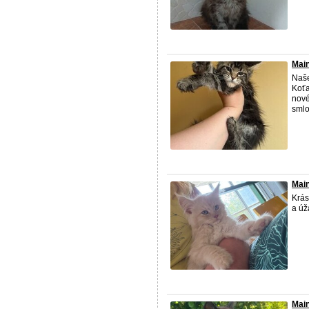
Main
Naše
Koťa
nové
smlo
Mai
Krás
a úž
Main