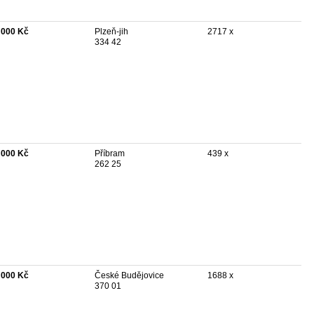
 000 Kč
Plzeň-jih
2717 x
334 42
 000 Kč
Příbram
439 x
262 25
 000 Kč
České Budějovice
1688 x
370 01