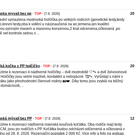
ska myvali bez pp
20
-
TOP
- [7.8. 2026]
ední vymazlena modrooká holčička po velkých rodicich (genetické testy,testy
e,krevní testy,oba k vidění u nás)naučená na wc,krmena jen kvalitní
vou,syrovým masem a masovou konzervou,2 krat odcervena,očkovaná ,po
ě vet kontrole.sebou s ...
řká kočka s PP holčičky
20
-
TOP
- [7.8. 2026]
zíme k rezervaci 4 nádherné holčičky – dvě modrobílé 🤍🐾 a dvě želvovinové
 Holčičky jsou velmi mazlivé, kontaktní a nebojácné. 🥰🐾, Vyrůstají s námi v
áku jako plnohodnotní členové rodiny 🏡❤️. Díky tomu jsou zvyklá na běžný
 domácnosti, ...
ská mývalí bez PP
12
-
TOP
- [7.8. 2026]
zíme k rezervaci nádherná mainská kouřová koťátka. Oba rodiče mají testy
CM, jsou po rodičích s PP. Koťátka budou odcházet odčervená a očkovaná v
ínu od 28. 8. 2026. Rezervační poplatek 2 000 Kč. Více info a foto na watsap.