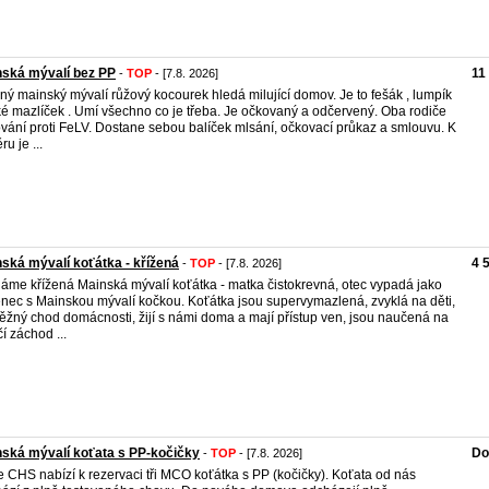
ská mývalí bez PP
11
-
TOP
- [7.8. 2026]
ný mainský mývalí růžový kocourek hledá milující domov. Je to fešák , lumpík
ké mazlíček . Umí všechno co je třeba. Je očkovaný a odčervený. Oba rodiče
vání proti FeLV. Dostane sebou balíček mlsání, očkovací průkaz a smlouvu. K
u je ...
ská mývalí koťátka - křížená
4 
-
TOP
- [7.8. 2026]
áme křížená Mainská mývalí koťátka - matka čistokrevná, otec vypadá jako
enec s Mainskou mývalí kočkou. Koťátka jsou supervymazlená, zvyklá na děti,
ěžný chod domácnosti, žijí s námi doma a mají přístup ven, jsou naučená na
čí záchod ...
ská mývalí koťata s PP-kočičky
Do
-
TOP
- [7.8. 2026]
 CHS nabízí k rezervaci tři MCO koťátka s PP (kočičky). Koťata od nás