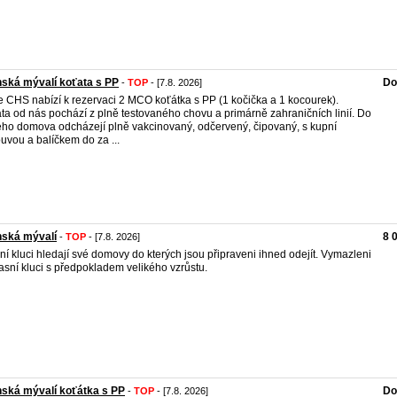
ská mývalí koťata s PP
Do
-
TOP
- [7.8. 2026]
 CHS nabízí k rezervaci 2 MCO koťátka s PP (1 kočička a 1 kocourek).
ta od nás pochází z plně testovaného chovu a primárně zahraničních linií. Do
ho domova odcházejí plně vakcinovaný, odčervený, čipovaný, s kupní
uvou a balíčkem do za ...
nská mývalí
8 
-
TOP
- [7.8. 2026]
ní kluci hledají své domovy do kterých jsou připraveni ihned odejít. Vymazleni
asní kluci s předpokladem velikého vzrůstu.
ská mývalí koťátka s PP
Do
-
TOP
- [7.8. 2026]