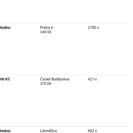
hodou
Praha 4
1780 x
148 00
000 Kč
České Budějovice
417 x
370 06
hodou
Litoměřice
602 x