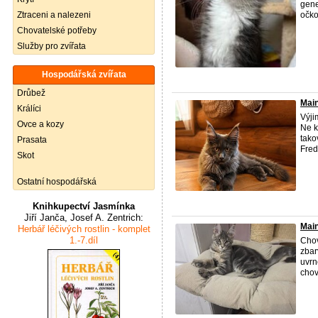
gene
Ztraceni a nalezeni
očko
Chovatelské potřeby
Služby pro zvířata
Hospodářská zvířata
Drůbež
Main
Králíci
Výji
Ovce a kozy
Ne k
tako
Prasata
Fred
Skot
Ostatní hospodářská
Knihkupectví Jasmínka
Jiří Janča, Josef A. Zentrich:
Main
Herbář léčivých rostlin - komplet
1.-7.díl
Chov
zbar
uvrn
chov