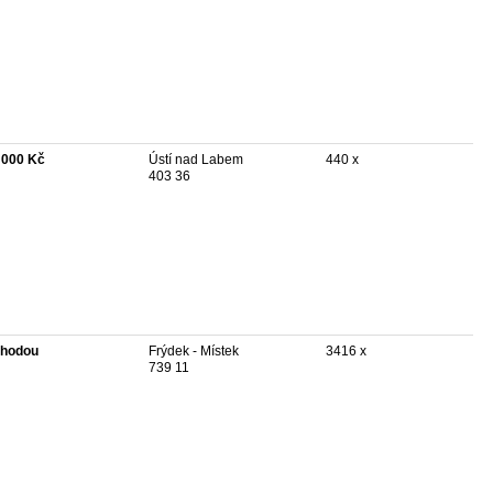
 000 Kč
Ústí nad Labem
440 x
403 36
hodou
Frýdek - Místek
3416 x
739 11