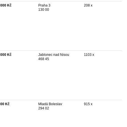
 000 Kč
Praha 3
208 x
130 00
 000 Kč
Jablonec nad Nisou
1103 x
468 45
000 Kč
Mladá Boleslav
915 x
294 02