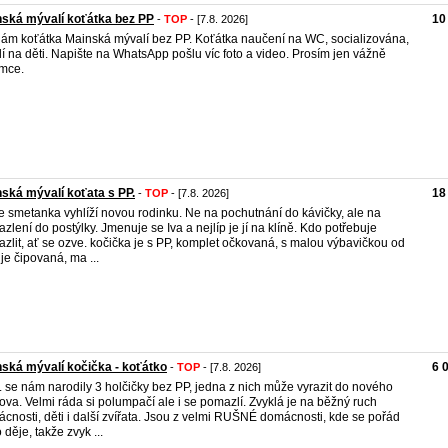
ská mývalí koťátka bez PP
10
-
TOP
- [7.8. 2026]
ám koťátka Mainská mývalí bez PP. Koťátka naučení na WC, socializována,
lí na děti. Napište na WhatsApp pošlu víc foto a video. Prosím jen vážně
mce.
ská mývalí koťata s PP.
18
-
TOP
- [7.8. 2026]
e smetanka vyhlíží novou rodinku. Ne na pochutnání do kávičky, ale na
zlení do postýlky. Jmenuje se Iva a nejlíp je jí na klíně. Kdo potřebuje
zlit, ať se ozve. kočička je s PP, komplet očkovaná, s malou výbavičkou od
 je čipovaná, ma ...
ská mývalí kočička - koťátko
6 
-
TOP
- [7.8. 2026]
. se nám narodily 3 holčičky bez PP, jedna z nich může vyrazit do nového
va. Velmi ráda si polumpačí ale i se pomazlí. Zvyklá je na běžný ruch
cnosti, děti i další zvířata. Jsou z velmi RUŠNÉ domácnosti, kde se pořád
 děje, takže zvyk ...