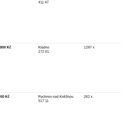
411 47
 000 Kč
Kladno
1297 x
272 01
500 Kč
Rychnov nad Kněžnou
262 x
517 11