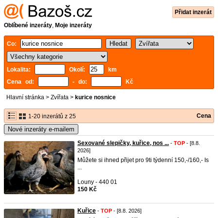
Přidat inzerát
Oblíbené inzeráty
,
Moje inzeráty
Co:
Lokalita:
Okolí:
km
Cena od:
- do:
Kč
Hlavní stránka
>
Zvířata
>
kurice nosnice
Cena
1-20 inzerátů z 25
Nové inzeráty e-mailem
Sexované slepičky, kuřice, nos ...
-
TOP
- [8.8.
2026]
Můžete si ihned přijet pro 9ti týdenní 150,-/160,- Is
...
Louny - 440 01
150 Kč
Kuřice
-
TOP
- [8.8. 2026]