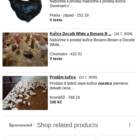
Nabízíme k prodeji Nabízíme k prodeji kuřice
Dominant v ...
Praha - západ - 252 19
V textu
Kuřice Decalb White a Bovans B ...
- [16.7. 2026]
Nabízíme k prodeji kuřice Bovans Brown a Decalb
White, ...
Chomutov - 432 01
V textu
Prodám kuřice
- [12.7. 2026]
Prodám 6 týdnů staré kuřice
nosnice
plemeno
dekalb cena ...
Kroměříž - 768 24
100 Kč