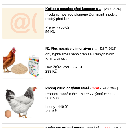
Kuřice a nosnice před koncem s ...
- [28.7. 2026]
Prodáme
nosnice
plemene Dominant hnědý a
modrý před kon ...
Přerov - 750 02
56 Kč
N1 Plus nosnice v intenzivní s ...
- [28.7. 2026]
drť, sypká směs nebo granule Krmný návod:
Krmná směs ...
Havlíčkův Brod - 582 81
299 Kč
Prodej kuřic 22 týdnu staré
-
TOP
- [26.7. 2026]
Prodám mladé kuřice , staré 22 týdnů cena od
30.07- 06. ...
Louny - 440 01
250 Kč