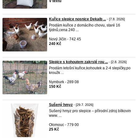
V textu
Kuřice slepice nosnice Dekalb ...
- [7.8. 2026]
Prodám kuřice z domácího chovu, staré 16
týdnů,cena 240 ...
Nový Jičín - 742 45
240 Kč
Slepice s kohoutem zakrslé rou ...
- [2.8. 2026]
Prodám letošní kuřice,kohoutek a 2-4 slepičky,po
kroužk ...
Nymburk - 289 08
150 Kč
Sušený hmyz
- [29.7. 2026]
Sušený hmyz pro slepice – přírodní zdroj bílkovin
www. ...
Olomouc - 779 00
25 Kč