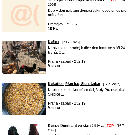
Směs pro drůbež výkrm -domácí ...
-
TOP
- [24.7.
2026]
Dobrý den nabízím domácí výkrmovou směs pro
drůbež broj ...
Prostějov - 798 52
10 Kč
Kuřice
- [24.7. 2026]
Nabízime na prodej kuřice dominant ve stáří 24
týdnů. S ...
Praha - západ - 252 19
V textu
Kukuřice, Pšenice, Slunečnice
- [17.7. 2026]
Nabízime obíli, krmné směsi, šroty Pro
nosnice
,
Slepice ...
Praha - západ - 252 19
V textu
Kuřice Dominant ve stáří 24 tý ...
-
TOP
- [16.7.
2026]