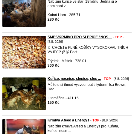
Nabízím kuřice ve stáří 18tydnu. Jedná si o
dominant v ...
Kutná Hora - 285 71
280 Kč
​SMĚS/KRMIVO PRO SLEPICE / NOS ...
-
TOP
-
[8.8. 2026]
🥚 CHCETE PLNÉ KOŠÍKY VYSOKOKVALITNÍCH
VAJEC? 🌾 ​🥇 Poct ...
Frýdek - Místek - 738 01
300 Kč
Kuřice, nosnice, slepice, slep ...
-
TOP
- [8.8. 2026]
Můžete si ihned vyzvednout ti týdenní Isa Brown,
Dec ...
Litoměřice - 411 15
150 Kč
Krmiva Afeed a Energys
-
TOP
- [8.8. 2026]
Nabízím krmiva Afeed a Energys pro Kuřata,
kuřice, nosn ...