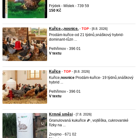
Frýdek - Místek - 739 59
150 Kč
Kuřice,-,nosnice.
-
TOP
- [8.8. 2026]
Prodám-kuřice-od 21 týdnů,snáškový hybrid-
dominant-různ ...
Pelhřimov - 396 01
V textu
Kuřice
-
TOP
- [8.8. 2026]
Kuřice,
nosnice
Prodám-kuřice- 19 týdnů,snáškový
hybrid ...
Pelhřimov - 396 01
V textu
Krmné směsi
- [7.8. 2026]
Granulovaná kukuřice 🌽, vojtěška, cukrovarské
řízky na ...
Znojmo - 671 02